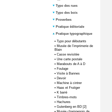
Typo des rues
Typo des bois
Proverbes
Pratique éditoriale
Pratique typographique
•
Typo pour débutants
•
Musée de l’imprimerie de
Blain
•
Casse revisitée
•
Une carte postale
•
Marabouts de A à D
•
Foulage
•
Visite à Bannes
•
Devoir
•
Machine à cintrer
•
Haas et Frutiger
•
K barré
•
Timbres-mots
•
Hachures
•
Gutenberg en BD [2]
•
Musée champenois de