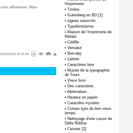
l'imprimerie
 cette affirmation. Mais
•
Timbre
•
Gutenberg en BD [1]
•
signes souscrits
•
Typoféminisme
•
Maison de l’Imprimerie de
Rebais
•
Cédille
•
Versatur
•
Ben-day
23/12/2012 @ 01:23
•
Lettres
•
Caractères bois
•
Musée de la typographie
de Tours
•
Vieux livre
•
Des caractères...
•
Abréviation...
•
Hauteur en papier
•
Caractère mystère
•
Compo typo du bon vieux
temps
•
Nettoyage d'une casse de
Della Robbia
•
Casses [2]