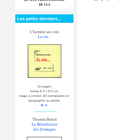
DE CLS
Les petits derniers...
L’homme au coin
La vie...
10 pages,
format 8,5 x 8,5 cm.
tirage à environ 30 exemplaires en
typographie au plomb.
H. C.
__________
Thomas Braun
La Bénédiction
des fromages