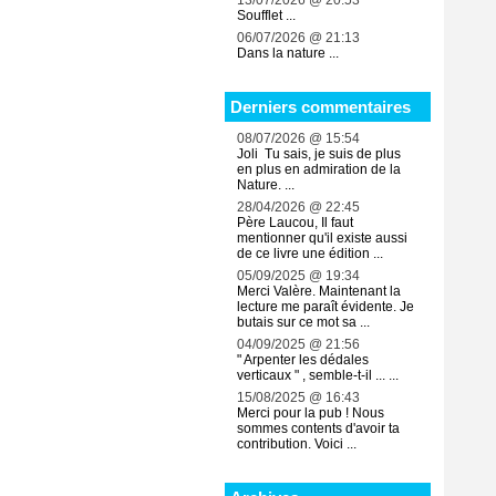
13/07/2026 @ 20:53
Soufflet ...
06/07/2026 @ 21:13
Dans la nature ...
Derniers commentaires
08/07/2026 @ 15:54
Joli Tu sais, je suis de plus
en plus en admiration de la
Nature. ...
28/04/2026 @ 22:45
Père Laucou, Il faut
mentionner qu'il existe aussi
de ce livre une édition ...
05/09/2025 @ 19:34
Merci Valère. Maintenant la
lecture me paraît évidente. Je
butais sur ce mot sa ...
04/09/2025 @ 21:56
" Arpenter les dédales
verticaux " , semble-t-il ... ...
15/08/2025 @ 16:43
Merci pour la pub ! Nous
sommes contents d'avoir ta
contribution. Voici ...