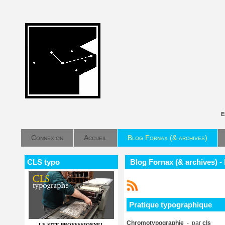
E
Connexion
Accueil
Blog Fornax (& archives)
CLS typo
Blog Fornax (& archives) -
Pratique typographique
Chromotypographie
- par
cls
LE SITE PROFESSIONNEL