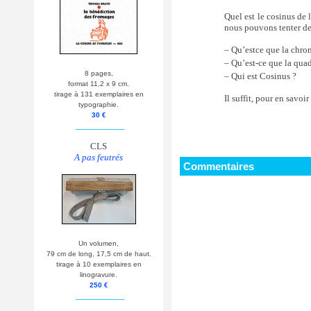
Quel est le cosinus de 
nous pouvons tenter de
– Qu’estce que la chr
– Qu’est-ce que la qua
8 pages,
– Qui est Cosinus ?
format 11,2 x 9 cm.
tirage à 131 exemplaires en
Il suffit, pour en savoi
typographie.
30 €
__________
CLS
A pas feutrés
Commentaires
Un volumen,
79 cm de long, 17,5 cm de haut.
tirage à 10 exemplaires en
linogravure.
250 €
__________