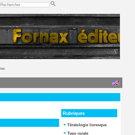
gnac
Rubriques
Tératologie livresque
Typo rurale