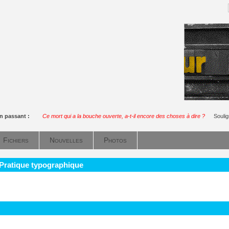
n passant :
Ce mort qui a la bouche ouverte, a-t-il encore des choses à dire ?
Souli
Fichiers
Nouvelles
Photos
 Pratique typographique