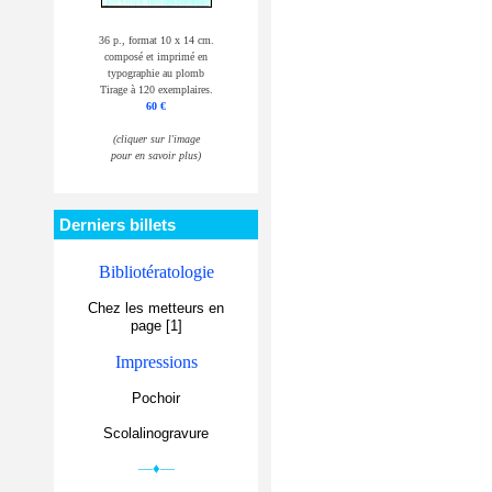
36 p., format 10 x 14 cm.
composé et imprimé en
typographie au plomb
Tirage à 120 exemplaires.
60 €
(cliquer sur l'image
pour en savoir plus)
Derniers billets
Bibliotératologie
Chez les metteurs en
page [1]
Impressions
Pochoir
Scolalinogravure
—♦—