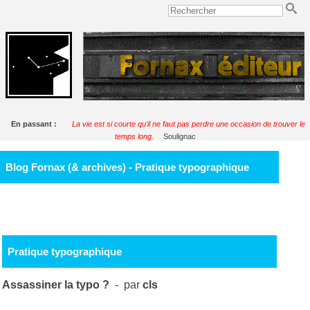
En passant :
La vie est si courte qu'il ne faut pas perdre une occasion de trouver le
temps long.
Soulignac
Blog Fornax (& archives) - Pratique typographique
Pratique typographique
Assassiner la typo ?
- par
cls