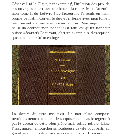
Géronval, ni le Claye, par exemple)
, l'inflation des prix de
1
ces ouvrages en est essentiellement la cause. Mais j'ai enfin
mon tome II du Lefèvre ! Le facteur me l'a remis en main
propre ce matin. Certes, le duo qu'il forme avec mon tome I
n'est pas entièrement assorti mais tant pis. Rien, aujourd'hui,
ne saura écorner mon bonheur (si tant est qu'un bonheur
puisse s'écorner). Et surtout, c'est un exemplaire d'exception
que ce tome II. Qu'on en juge...
La dorure du titre me ravit. Le mot-valise composé
involontairement (on peut le supposer mais pas le regretter)
par le doreur de cette bien piètre mais solide reliure, laisse
l'imagination enfourcher sa fougueuse cavale pour partir au
grand galop dans des directions inexplorées... Composer un