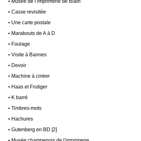
•
Musée de l’imprimerie de Blain
•
Casse revisitée
•
Une carte postale
•
Marabouts de A à D
•
Foulage
•
Visite à Bannes
•
Devoir
•
Machine à cintrer
•
Haas et Frutiger
•
K barré
•
Timbres-mots
•
Hachures
•
Gutenberg en BD [2]
•
Musée champenois de l'imprimerie