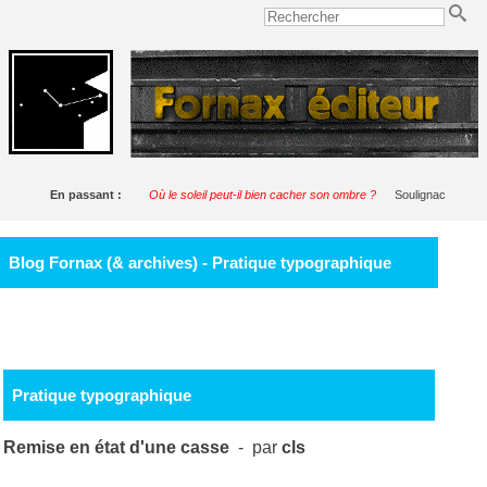
En passant :
Où le soleil peut-il bien cacher son ombre ?
Soulignac
Blog Fornax (& archives) - Pratique typographique
Pratique typographique
Remise en état d'une casse
- par
cls