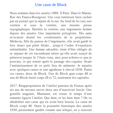
Une casse de Block
Nous sommes dans les années 1980. À Paris. Dans le Marais.
Rue des Francs-Bourgeois. Une cour intérieure bien cachée
par un portail qui la sépare de la rue. Au fond de la cour, une
verrière et sous la verrière, une énorme presse
typographique. Derrière la verrière, une imprimerie fermée
depuis des années. Une imprimerie polyglotte. Des amis
m’avaient donné les coordonnées de la propriétaire.
Médecin, fille du patron de l’imprimerie, elle avait gardé le
lieu intact par piété filiale... jusqu’à l’ordre d’expulsion
irrémédiable. Une femme adorable, triste d’être obligée de
se séparer de cet encombrant trésor qu’elle avait essayé de
préserver jusque là. J’étais venu, moi, pour acheter ce que je
pouvais, ce qui restait après le passage des copains. Avant
l’anéantissement de ce petit lieu de mémoire. Je repartis
avec quelques casses et une agrafeuse à cheval 1930. Parmi
ces casses, deux de Block. Une de Block gras corps 48 et
une de Block étroit corps 28 et 72, seulement les capitales.
2017. Réappropriation de l’atelier parisien de Fornax après
six ans de travaux suivis deux ans d’inactivité forcée. Une
gentille stagiaire, Marianne, est venue le temps d’une
semaine égayer l’atelier. Que faire, et lui faire faire ? On va
réhabiliter une casse qui en avait bien besoin. La casse de
Block corps 48. Outre la poussière historique des années
1930, pieusement gardée comme une relique, on y trouvait