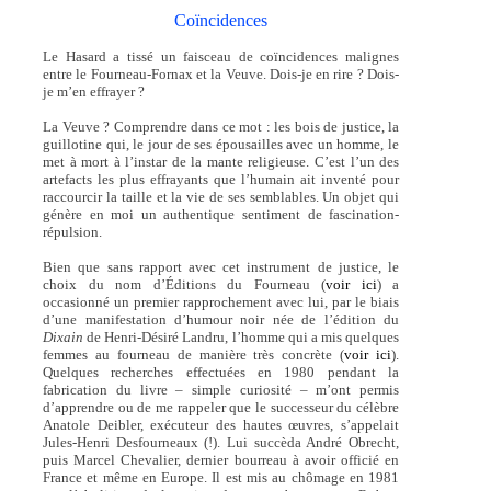
Coïncidences
Le Hasard a tissé un faisceau de coïncidences malignes
entre le Fourneau-Fornax et la Veuve. Dois-je en rire ? Dois-
je m’en effrayer ?
La Veuve ? Comprendre dans ce mot : les bois de justice, la
guillotine qui, le jour de ses épousailles avec un homme, le
met à mort à l’instar de la mante religieuse. C’est l’un des
artefacts les plus effrayants que l’humain ait inventé pour
raccourcir la taille et la vie de ses semblables. Un objet qui
génère en moi un authentique sentiment de fascination-
répulsion.
Bien que sans rapport avec cet instrument de justice, le
choix du nom d’Éditions du Fourneau (
voir ici
) a
occasionné un premier rapprochement avec lui, par le biais
d’une manifestation d’humour noir née de l’édition du
Dixain
de Henri-Désiré Landru, l’homme qui a mis quelques
femmes au fourneau de manière très concrète (
voir ici
).
Quelques recherches effectuées en 1980 pendant la
fabrication du livre – simple curiosité – m’ont permis
d’apprendre ou de me rappeler que le successeur du célèbre
Anatole Deibler, exécuteur des hautes œuvres, s’appelait
Jules-Henri Desfourneaux (!). Lui succèda André Obrecht,
puis Marcel Chevalier, dernier bourreau à avoir officié en
France et même en Europe. Il est mis au chômage en 1981