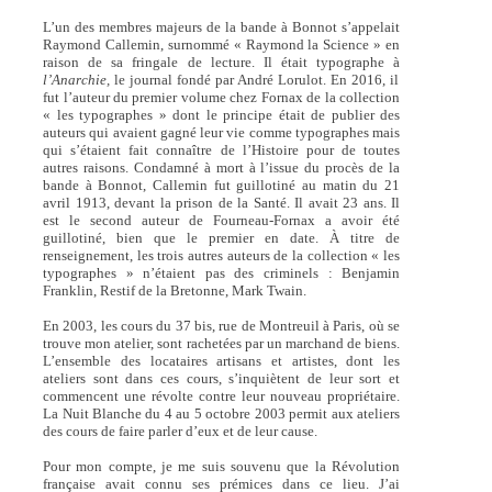
L’un des membres majeurs de la bande à Bonnot s’appelait
Raymond Callemin, surnommé « Raymond la Science » en
raison de sa fringale de lecture. Il était typographe à
l’Anarchie,
le journal fondé par André Lorulot. En 2016, il
fut l’auteur du premier volume chez Fornax de la collection
« les typographes » dont le principe était de publier des
auteurs qui avaient gagné leur vie comme typographes mais
qui s’étaient fait connaître de l’Histoire pour de toutes
autres raisons. Condamné à mort à l’issue du procès de la
bande à Bonnot, Callemin fut guillotiné au matin du 21
avril 1913, devant la prison de la Santé. Il avait 23 ans. Il
est le second auteur de Fourneau-Fornax a avoir été
guillotiné, bien que le premier en date. À titre de
renseignement, les trois autres auteurs de la collection « les
typographes » n’étaient pas des criminels : Benjamin
Franklin, Restif de la Bretonne, Mark Twain.
En 2003, les cours du 37 bis, rue de Montreuil à Paris, où se
trouve mon atelier, sont rachetées par un marchand de biens.
L’ensemble des locataires artisans et artistes, dont les
ateliers sont dans ces cours, s’inquiètent de leur sort et
commencent une révolte contre leur nouveau propriétaire.
La Nuit Blanche du 4 au 5 octobre 2003 permit aux ateliers
des cours de faire parler d’eux et de leur cause.
Pour mon compte, je me suis souvenu que la Révolution
française avait connu ses prémices dans ce lieu. J’ai