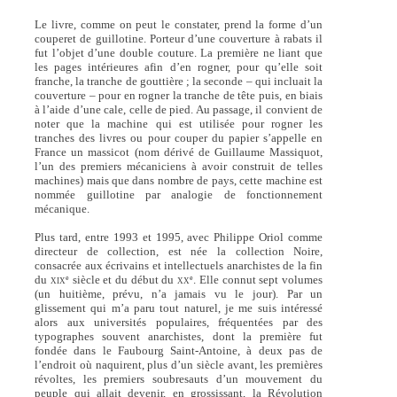
Le livre, comme on peut le constater, prend la forme d’un
couperet de guillotine. Porteur d’une couverture à rabats il
fut l’objet d’une double couture. La première ne liant que
les pages intérieures afin d’en rogner, pour qu’elle soit
franche, la tranche de gouttière ; la seconde – qui incluait la
couverture – pour en rogner la tranche de tête puis, en biais
à l’aide d’une cale, celle de pied. Au passage, il convient de
noter que la machine qui est utilisée pour rogner les
tranches des livres ou pour couper du papier s’appelle en
France un massicot (nom dérivé de Guillaume Massiquot,
l’un des premiers mécaniciens à avoir construit de telles
machines) mais que dans nombre de pays, cette machine est
nommée guillotine par analogie de fonctionnement
mécanique.
Plus tard, entre 1993 et 1995, avec Philippe Oriol comme
directeur de collection, est née la collection Noire,
consacrée aux écrivains et intellectuels anarchistes de la fin
du
siècle et du début du
. Elle connut sept volumes
e
e
XIX
XX
(un huitième, prévu, n’a jamais vu le jour). Par un
glissement qui m’a paru tout naturel, je me suis intéressé
alors aux universités populaires, fréquentées par des
typographes souvent anarchistes, dont la première fut
fondée dans le Faubourg Saint-Antoine, à deux pas de
l’endroit où naquirent, plus d’un siècle avant, les premières
révoltes, les premiers soubresauts d’un mouvement du
peuple qui allait devenir, en grossissant, la Révolution