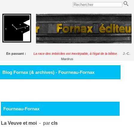
En passant :
La race des imbéciles est inextirpable, à l'égal de la bêtise.
J.-C.
Mardrus
Blog Fornax (& archives) - Fourneau-Fornax
Fourneau-Fornax
La Veuve et moi
- par
cls