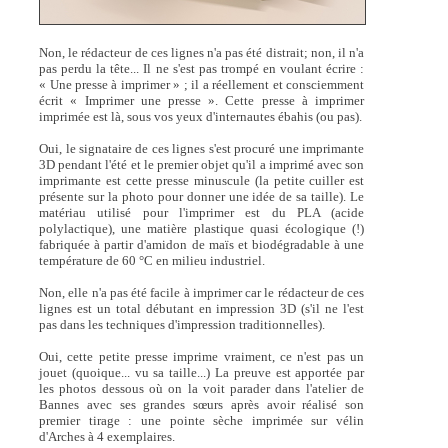
Non, le rédacteur de ces lignes n'a pas été distrait; non, il n'a
pas perdu la tête... Il ne s'est pas trompé en voulant écrire :
« Une presse à imprimer » ; il a réellement et consciemment
écrit « Imprimer une presse ». Cette presse à imprimer
imprimée est là, sous vos yeux d'internautes ébahis (ou pas).
Oui, le signataire de ces lignes s'est procuré une imprimante
3D pendant l'été et le premier objet qu'il a imprimé avec son
imprimante est cette presse minuscule (la petite cuiller est
présente sur la photo pour donner une idée de sa taille). Le
matériau utilisé pour l'imprimer est du PLA (acide
polylactique), une matière plastique quasi écologique (!)
fabriquée à partir d'amidon de maïs et biodégradable à une
température de 60 °C en milieu industriel.
Non, elle n'a pas été facile à imprimer car le rédacteur de ces
lignes est un total débutant en impression 3D (s'il ne l'est
pas dans les techniques d'impression traditionnelles).
Oui, cette petite presse imprime vraiment, ce n'est pas un
jouet (quoique... vu sa taille...) La preuve est apportée par
les photos dessous où on la voit parader dans l'atelier de
Bannes avec ses grandes sœurs après avoir réalisé son
premier tirage : une pointe sèche imprimée sur vélin
d'Arches à 4 exemplaires.