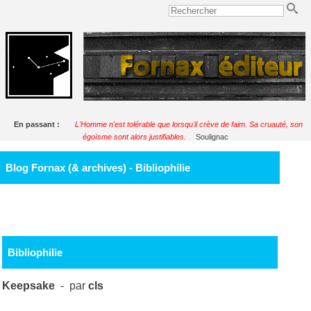
En passant :
L'Homme n'est tolérable que lorsqu'il crève de faim. Sa cruauté, son
égoïsme sont alors justifiables.
Soulignac
Blog Fornax (& archives) - Bibliophilie
Bibliophilie
Keepsake
- par
cls