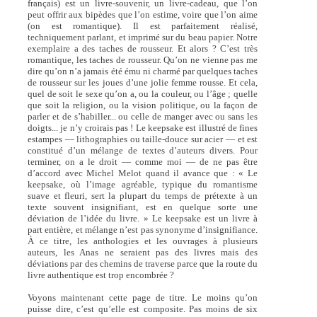
français) est un livre-souvenir, un livre-cadeau, que l’on
peut offrir aux bipèdes que l’on estime, voire que l’on aime
(on est romantique). Il est parfaitement réalisé,
techniquement parlant, et imprimé sur du beau papier. Notre
exemplaire a des taches de rousseur. Et alors ? C’est très
romantique, les taches de rousseur. Qu’on ne vienne pas me
dire qu’on n’a jamais été ému ni charmé par quelques taches
de rousseur sur les joues d’une jolie femme rousse. Et cela,
quel de soit le sexe qu’on a, ou la couleur, ou l’âge ; quelle
que soit la religion, ou la vision politique, ou la façon de
parler et de s’habiller... ou celle de manger avec ou sans les
doigts... je n’y croirais pas ! Le keepsake est illustré de fines
estampes — lithographies ou taille-douce sur acier — et est
constitué d’un mélange de textes d’auteurs divers. Pour
terminer, on a le droit — comme moi — de ne pas être
d’accord avec Michel Melot quand il avance que : « Le
keepsake, où l’image agréable, typique du romantisme
suave et fleuri, sert la plupart du temps de prétexte à un
texte souvent insignifiant, est en quelque sorte une
déviation de l’idée du livre. » Le keepsake est un livre à
part entière, et mélange n’est pas synonyme d’insignifiance.
À ce titre, les anthologies et les ouvrages à plusieurs
auteurs, les Anas ne seraient pas des livres mais des
déviations par des chemins de traverse parce que la route du
livre authentique est trop encombrée ?
Voyons maintenant cette page de titre. Le moins qu’on
puisse dire, c’est qu’elle est composite. Pas moins de six