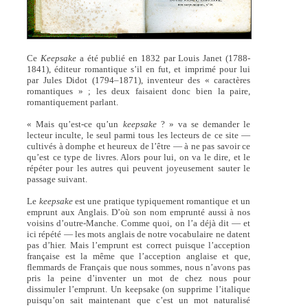
Ce
Keepsake
a été publié en 1832 par Louis Janet (1788-
1841), éditeur romantique s’il en fut, et imprimé pour lui
par Jules Didot (1794–1871), inventeur des « caractères
romantiques » ; les deux faisaient donc bien la paire,
romantiquement parlant.
« Mais qu’est-ce qu’un
keepsake
? » va se demander le
lecteur inculte, le seul parmi tous les lecteurs de ce site —
cultivés à domphe et heureux de l’être — à ne pas savoir ce
qu’est ce type de livres. Alors pour lui, on va le dire, et le
répéter pour les autres qui peuvent joyeusement sauter le
passage suivant.
Le
keepsake
est une pratique typiquement romantique et un
emprunt aux Anglais. D’où son nom emprunté aussi à nos
voisins d’outre-Manche. Comme quoi, on l’a déjà dit — et
ici répété — les mots anglais de notre vocabulaire ne datent
pas d’hier. Mais l’emprunt est correct puisque l’acception
française est la même que l’acception anglaise et que,
flemmards de Français que nous sommes, nous n’avons pas
pris la peine d’inventer un mot de chez nous pour
dissimuler l’emprunt. Un keepsake (on supprime l’italique
puisqu’on sait maintenant que c’est un mot naturalisé