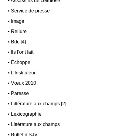
•
Assassins de cellulose
•
Service de presse
•
Image
•
Reliure
•
Bdc [4]
•
Ils l'ont fait
•
Échoppe
•
L'Instituteur
•
Vœux 2010
•
Paresse
•
Littérature aux champs [2]
•
Lexicographie
•
Littérature aux champs
•
Bulletin SJV