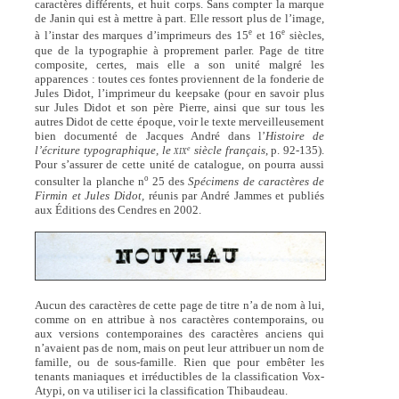
caractères différents, et huit corps. Sans compter la marque
de Janin qui est à mettre à part. Elle ressort plus de l’image,
e
e
à l’instar des marques d’imprimeurs des 15
et 16
siècles,
que de la typographie à proprement parler. Page de titre
composite, certes, mais elle a son unité malgré les
apparences : toutes ces fontes proviennent de la fonderie de
Jules Didot, l’imprimeur du keepsake (pour en savoir plus
sur Jules Didot et son père Pierre, ainsi que sur tous les
autres Didot de cette époque, voir le texte merveilleusement
bien documenté de Jacques André dans l’
Histoire de
l’écriture typographique, le
siècle français
, p. 92-135).
e
XIX
Pour s’assurer de cette unité de catalogue, on pourra aussi
o
consulter la planche n
25 des
Spécimens de caractères de
Firmin et Jules Didot,
réunis par André Jammes et publiés
aux Éditions des Cendres en 2002.
Aucun des caractères de cette page de titre n’a de nom à lui,
comme on en attribue à nos caractères contemporains, ou
aux versions contemporaines des caractères anciens qui
n’avaient pas de nom, mais on peut leur attribuer un nom de
famille, ou de sous-famille. Rien que pour embêter les
tenants maniaques et irréductibles de la classification Vox-
Atypi, on va utiliser ici la classification Thibaudeau.