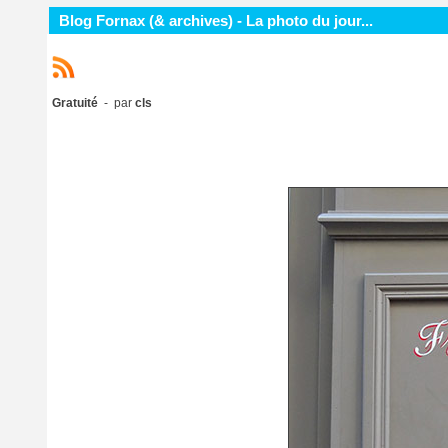
Blog Fornax (& archives) - La photo du jour...
Gratuité
- par
cls