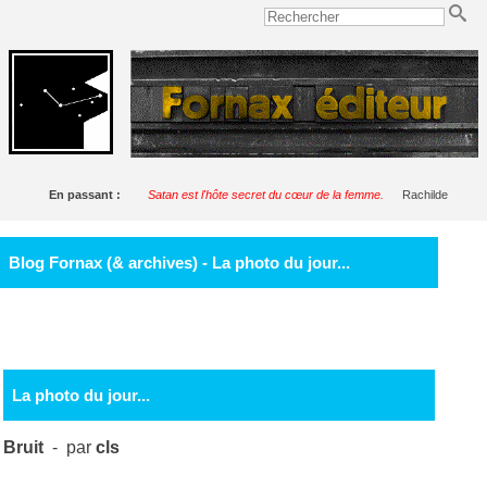
En passant :
Satan est l'hôte secret du cœur de la femme.
Rachilde
Blog Fornax (& archives) - La photo du jour...
La photo du jour...
Bruit
- par
cls