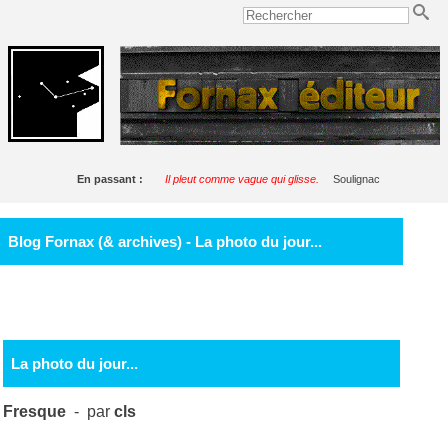
En passant :
Il pleut comme vague qui glisse.
Soulignac
Blog Fornax (& archives) - La photo du jour...
La photo du jour...
Fresque
- par
cls