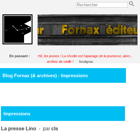
En passant :
Hé, les jeunes ! La révolte est l'apanage de la jeunesse, alors...
arrêtez de vieillir !
Soulignac
Blog Fornax (& archives) - Impressions
Impressions
La presse Lino
- par
cls