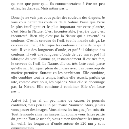
ça, rien que pour ça… ils commenceraient à être un peu
utiles, les drapaus. Mais même pas…
Donc, je ne vais pas vous parler des couleurs des drapots. Je
vais vous parler des couleurs de la Nature. Passe que l’être
le plus intelligent et le plus important sur cette planète,
c’est bien la Nature. C’est incontestable, j’espère que c’est
incontesté. Bien sûr, c’est pas la Nature qui a inventé les
couleurs. C’est le cerveau de l’œil, tout le monde sait ça. Le
cerveau de l’œil, il fabrique les couleurs à partir de ce qu’il
voit. Il voit des longueurs d’onde, et pof ! il fabrique des
couleurs. Il voit une longueur d’onde de 520 nm et pof ! il
fabrique du vert. Comme ça, instantanément. Il est très fort,
le cerveau de l’œil. La Nature, elle est très forte aussi, parce
qu’elle sait fabriquer plein de choses avec pas beaucoup de
matière première. Surtout en les combinant. Elle combine,
elle combine tout le temps. Parfois elle réussit, parfois ça
rate, comme avec nous, les bipèdes. Mais elle se décourage
pas, la Nature. Elle continue à combiner. Elle s’en lasse
pas…
Arrivé ici, j’en ai un peu marre de causer. Je pourrais
continuer, mais j’en ai un peu marre. Vraiment. Alors, je vais
vous passer des images. Vous aimez les images, j’en suis sûr.
Tout le monde aime les images. Et comme vous faites partie
du groupe
Tout le monde,
vous aimez forcément les images.
En voilà, les longueurs d’onde autour de 520 nm y sont
omniprésentes :