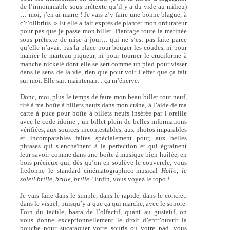
de l’innommable sous prétexte qu’il y a du vide au milieu)
… moi, j’en ai marre ! Je vais z’y faire une bonne blague, à
c’t’olibrius. » Et elle a fait exprès de planter mon ordurateur
pour pas que je passe mon billet. Plantage toute la matinée
sous prétexte de mise à jour… qui ne s’est pas faite parce
qu’elle n’avait pas la place pour bouger les coudes, ni pour
manier le marteau-piqueur, ni pour tourner le cruciforme à
manche nickelé dont elle se sert comme un pied pour visser
dans le sens de la vie, rien que pour voir l’effet que ça fait
sur moi. Elle sait maintenant : ça m’énerve.
Donc, moi, plus le temps de faire mon beau billet tout neuf,
tiré à ma boîte à billets neufs dans mon crâne, à l’aide de ma
carte à puce pour boîte à billets neufs insérée par l’oreille
avec le code idoine ; un billet plein de belles informations
vérifiées, aux sources incontestables, aux photos imparables
et incomparables faites spécialement pour, aux belles
phrases qui s’enchaînent à la perfection et qui égrainent
leur savoir comme dans une boîte à musique bien huilée, en
bois précieux qui, dès qu’on en soulève le couvercle, vous
fredonne le standard cinématographico-musical
Hello, le
soleil brille, brille, brille !
Enfin, vous voyez le topo !…
Je vais faire dans le simple, dans le rapide, dans le concret,
dans le visuel, puisqu’y a que ça qui marche, avec le sonore.
Foin du tactile, basta de l’olfactif, quant au gustatif, on
vous donne exceptionnellement le droit d’entr’ouvrir la
bouche pour suçaraquer votre souris ou votre pad, vous