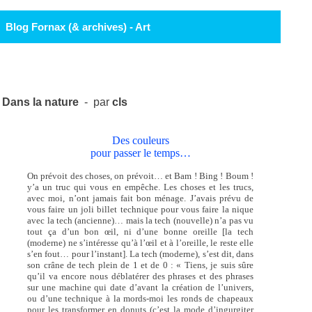
Blog Fornax (& archives) - Art
Dans la nature
- par
cls
Des couleurs
pour passer le temps…
On prévoit des choses, on prévoit… et Bam ! Bing ! Boum !
y’a un truc qui vous en empêche. Les choses et les trucs,
avec moi, n’ont jamais fait bon ménage. J’avais prévu de
vous faire un joli billet technique pour vous faire la nique
avec la tech (ancienne)… mais la tech (nouvelle) n’a pas vu
tout ça d’un bon œil, ni d’une bonne oreille [la tech
(moderne) ne s’intéresse qu’à l’œil et à l’oreille, le reste elle
s’en fout… pour l’instant]. La tech (moderne), s’est dit, dans
son crâne de tech plein de 1 et de 0 : « Tiens, je suis sûre
qu’il va encore nous déblatérer des phrases et des phrases
sur une machine qui date d’avant la création de l’univers,
ou d’une technique à la mords-moi les ronds de chapeaux
pour les transformer en donuts (c’est la mode d’ingurgiter