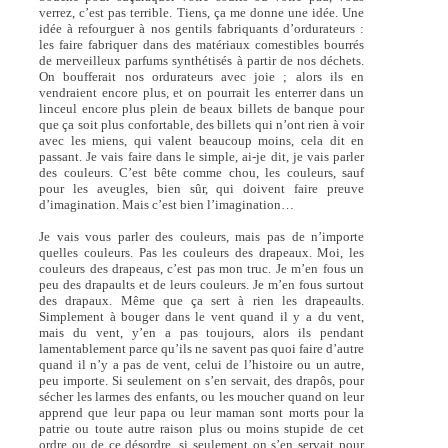
verrez, c’est pas terrible. Tiens, ça me donne une idée. Une
idée à refourguer à nos gentils fabriquants d’ordurateurs :
les faire fabriquer dans des matériaux comestibles bourrés
de merveilleux parfums synthétisés à partir de nos déchets.
On boufferait nos ordurateurs avec joie ; alors ils en
vendraient encore plus, et on pourrait les enterrer dans un
linceul encore plus plein de beaux billets de banque pour
que ça soit plus confortable, des billets qui n’ont rien à voir
avec les miens, qui valent beaucoup moins, cela dit en
passant. Je vais faire dans le simple, ai-je dit, je vais parler
des couleurs. C’est bête comme chou, les couleurs, sauf
pour les aveugles, bien sûr, qui doivent faire preuve
d’imagination. Mais c’est bien l’imagination…
Je vais vous parler des couleurs, mais pas de n’importe
quelles couleurs. Pas les couleurs des drapeaux. Moi, les
couleurs des drapeaus, c’est pas mon truc. Je m’en fous un
peu des drapaults et de leurs couleurs. Je m’en fous surtout
des drapaux. Même que ça sert à rien les drapeaults.
Simplement à bouger dans le vent quand il y a du vent,
mais du vent, y’en a pas toujours, alors ils pendant
lamentablement parce qu’ils ne savent pas quoi faire d’autre
quand il n’y a pas de vent, celui de l’histoire ou un autre,
peu importe. Si seulement on s’en servait, des drapôs, pour
sécher les larmes des enfants, ou les moucher quand on leur
apprend que leur papa ou leur maman sont morts pour la
patrie ou toute autre raison plus ou moins stupide de cet
ordre ou de ce désordre, si seulement on s’en servait pour