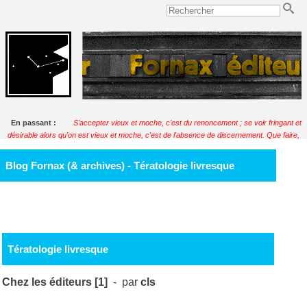
En passant :
S'accepter vieux et moche, c'est du renoncement ; se voir fringant et
désirable alors qu'on est vieux et moche, c'est de l'absence de discernement. Que faire,
donc, quand on est vieux et moche ?
Soulignac
Blog Fornax (& archives) - Tératologie livresque
Tératologie livresque
Chez les éditeurs [1]
- par
cls