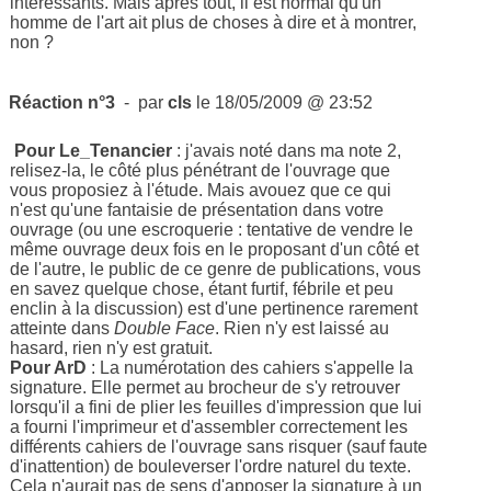
intéressants. Mais après tout, il est normal qu'un
homme de l'art ait plus de choses à dire et à montrer,
non ?
Réaction n°3
- par
cls
le 18/05/2009 @ 23:52
Pour Le_Tenancier
: j'avais noté dans ma note 2,
relisez-la, le côté plus pénétrant de l'ouvrage que
vous proposiez à l'étude. Mais avouez que ce qui
n'est qu'une fantaisie de présentation dans votre
ouvrage (ou une escroquerie : tentative de vendre le
même ouvrage deux fois en le proposant d'un côté et
de l'autre, le public de ce genre de publications, vous
en savez quelque chose, étant furtif, fébrile et peu
enclin à la discussion) est d'une pertinence rarement
atteinte dans
Double Face
. Rien n'y est laissé au
hasard, rien n'y est gratuit.
Pour ArD
: La numérotation des cahiers s'appelle la
signature. Elle permet au brocheur de s'y retrouver
lorsqu'il a fini de plier les feuilles d'impression que lui
a fourni l'imprimeur et d'assembler correctement les
différents cahiers de l'ouvrage sans risquer (sauf faute
d'inattention) de bouleverser l'ordre naturel du texte.
Cela n'aurait pas de sens d'apposer la signature à un