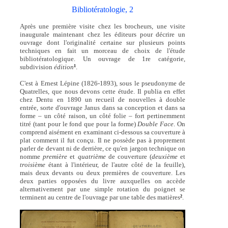
Bibliotératologie, 2
Après une première visite chez les brocheurs, une visite
inaugurale maintenant chez les éditeurs pour décrire un
ouvrage dont l'originalité certaine sur plusieurs points
techniques en fait un morceau de choix de l'étude
bibliotératologique. Un ouvrage de 1re catégorie,
subdivision
édition
.
1
C'est à Ernest Lépine (1826-1893), sous le pseudonyme de
Quatrelles, que nous devons cette étude. Il publia en effet
chez Dentu en 1890 un recueil de nouvelles à double
entrée, sorte d'ouvrage Janus dans sa conception et dans sa
forme – un côté raison, un côté folie – fort pertinemment
titré (tant pour le fond que pour la forme)
Double Face
. On
comprend aisément en examinant ci-dessous sa couverture à
plat comment il fut conçu. Il ne possède pas à proprement
parler de devant ni de derrière, ce qu'en jargon technique on
nomme
première
et
quatrième
de couverture (
deuxième
et
troisième
étant à l'intérieur, de l'autre côté de la feuille),
mais deux devants ou deux premières de couverture. Les
deux parties opposées du livre auxquelles on accède
alternativement par une simple rotation du poignet se
terminent au centre de l'ouvrage par une table des matières
.
2