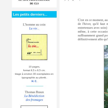
DE CLS
Les petits derniers...
C'est en ce moment, au
de l'hiver, qu'il fau
L’homme au coin
entretenues avec soin) 
La vie...
même, à cette occasion
suffisamment grand pou
définitivement afin qu'
10 pages,
format 8,5 x 8,5 cm.
tirage à environ 30 exemplaires en
typographie au plomb.
H. C.
__________
Thomas Braun
La Bénédiction
des fromages