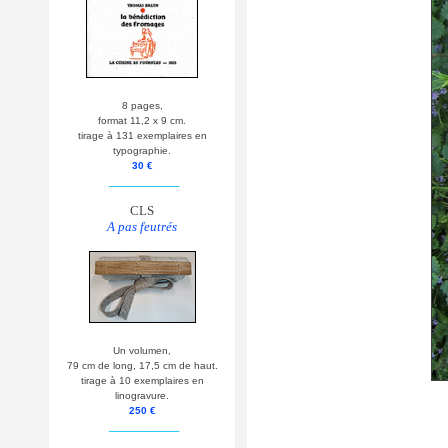
8 pages,
format 11,2 x 9 cm.
tirage à 131 exemplaires en
typographie.
30 €
__________
CLS
A pas feutrés
Un volumen,
79 cm de long, 17,5 cm de haut.
tirage à 10 exemplaires en
linogravure.
250 €
__________