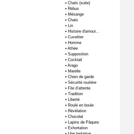
•
Chats (suite)
•
Rébus
•
Mésange
•
Chats
•
Lin
•
Histoire d'amour...
•
Cuvettier
•
Homme
•
Athée
•
Supposition
•
Cocktail
•
Arago
•
Marelle
•
Chien de garde
•
Sécurité routière
•
File d’attente
•
Tradition
•
Liberté
•
Roulé en boule
•
Révélation
•
Chocolat
•
Lapins de Pâques
•
Exhortation
•
Une tentative...