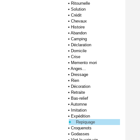
•
Ritournelle
•
Solution
•
Crédit
•
Chevaux
•
Histoire
•
Abandon
•
Camping
•
Déclaration
•
Domicile
•
Crise
•
Memento mori
•
Anges...
•
Dressage
•
Rien
•
Décoration
•
Retraite
•
Bas-relief
•
Automne
•
Imitation
•
Expédition
Repiquage
•
Croquenots
•
Godasses
•
Vint le vain vin