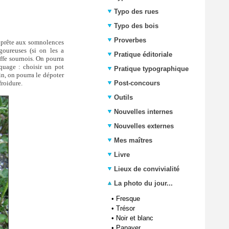
Typo des rues
Typo des bois
Proverbes
apprête aux somnolences
goureuses (si on les a
Pratique éditoriale
iffe sournois. On pourra
iquage : choisir un pot
Pratique typographique
n, on pourra le dépoter
froidure.
Post-concours
Outils
Nouvelles internes
Nouvelles externes
Mes maîtres
Livre
Lieux de convivialité
La photo du jour...
•
Fresque
•
Trésor
•
Noir et blanc
•
Papaver