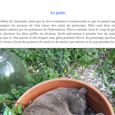
Au jardin
 début de l'automne, alors que la sève commence à redescendre et que la nature s'
t repiquer les pousses de chat issues des semis du printemps. Elles sont bien vi
mais calmées par les prémisses de l'hibernation. Plus à craindre alors le coup de gr
, épointer les dites griffes au sécateur. Seule précaution à prendre lors du rep
r que le chat puisse se développer sans gêne pendant l'hiver. Au printemps prochai
il vienne à bout des pousses de souris et de mulots qui auront vu le jour pendant la 