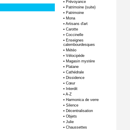
•
Prévoyance
•
Patrimoine (suite)
•
Patrimoine
•
Mona
•
Artisans d'art
•
Carotte
•
Coccinelle
•
Enseignes
calembourdesques
•
Météo
•
Vélocipède
•
Magasin mystère
•
Platane
•
Cathédrale
•
Dissidence
•
Cœur
•
Interdit
•
A-Z
•
Harmonica de verre
•
Silence
•
Décentralisation
•
Objets
•
Julie
•
Chaussettes