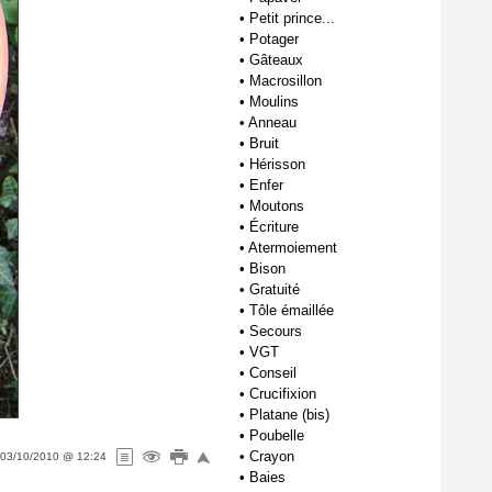
•
Petit prince...
•
Potager
•
Gâteaux
•
Macrosillon
•
Moulins
•
Anneau
•
Bruit
•
Hérisson
•
Enfer
•
Moutons
•
Écriture
•
Atermoiement
•
Bison
•
Gratuité
•
Tôle émaillée
•
Secours
•
VGT
•
Conseil
•
Crucifixion
•
Platane (bis)
•
Poubelle
•
Crayon
03/10/2010 @ 12:24
•
Baies