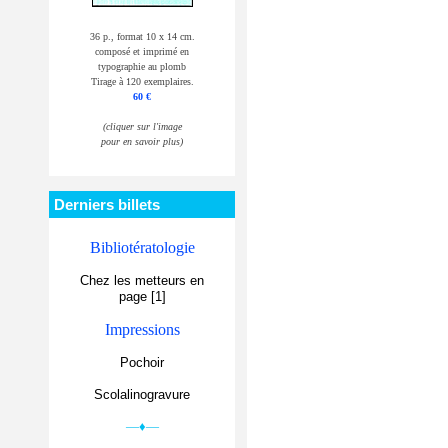
36 p., format 10 x 14 cm.
composé et imprimé en
typographie au plomb
Tirage à 120 exemplaires.
60 €
(cliquer sur l'image
pour en savoir plus)
Derniers billets
Bibliotératologie
Chez les metteurs en
page [1]
Impressions
Pochoir
Scolalinogravure
—♦—