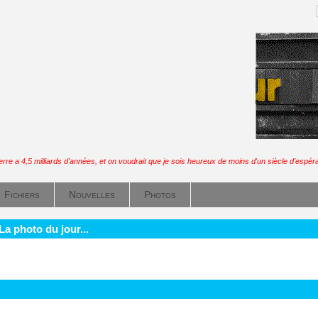
erre a 4,5 milliards d'années, et on voudrait que je sois heureux de moins d'un siècle d'espér
Fichiers
Nouvelles
Photos
La photo du jour...