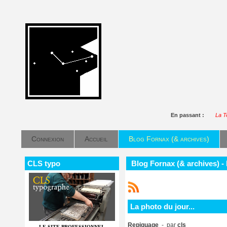
En passant :
La T
Connexion
Accueil
Blog Fornax (& archives)
CLS typo
Blog Fornax (& archives) - 
La photo du jour...
Repiquage
- par
cls
LE SITE PROFESSIONNEL