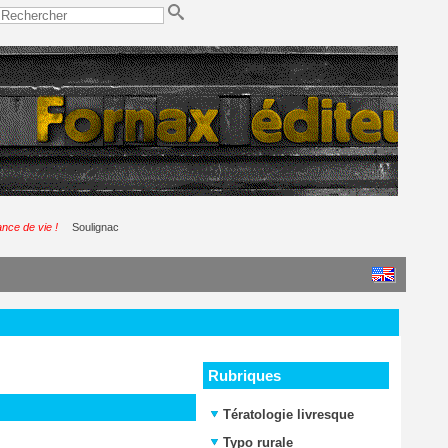
ance de vie !
Soulignac
Rubriques
Tératologie livresque
Typo rurale