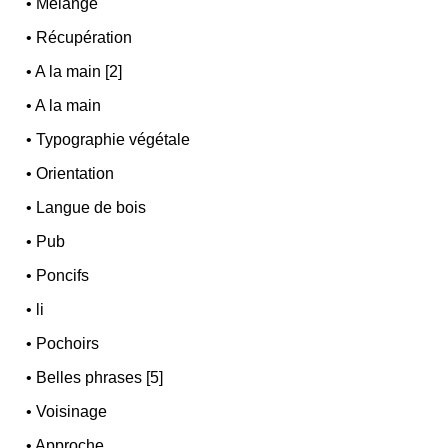
•
Mélange
•
Récupération
•
A la main [2]
•
A la main
•
Typographie végétale
•
Orientation
•
Langue de bois
•
Pub
•
Poncifs
•
li
•
Pochoirs
•
Belles phrases [5]
•
Voisinage
•
Approche