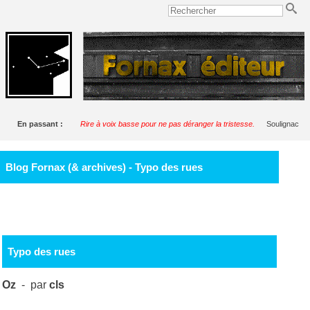
En passant :
Rire à voix basse pour ne pas déranger la tristesse.
Soulignac
Blog Fornax (& archives) - Typo des rues
Typo des rues
Oz
- par
cls