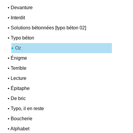
•
Devanture
•
Interdit
•
Solutions bétonnées [typo béton 02]
•
Typo béton
Oz
•
Énigme
•
Terrible
•
Lecture
•
Épitaphe
•
De bric
•
Typo, il en reste
•
Boucherie
•
Alphabet