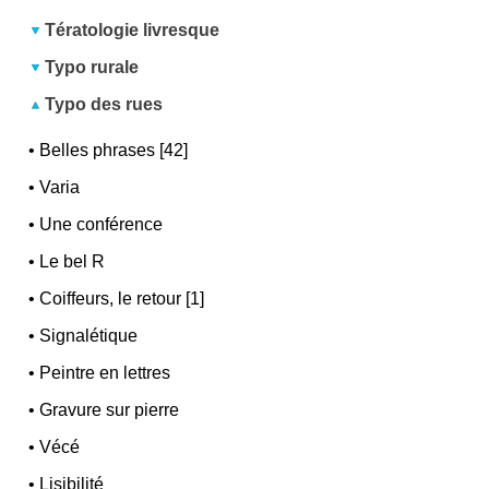
Tératologie livresque
Typo rurale
Typo des rues
•
Belles phrases [42]
•
Varia
•
Une conférence
•
Le bel R
•
Coiffeurs, le retour [1]
•
Signalétique
•
Peintre en lettres
•
Gravure sur pierre
•
Vécé
•
Lisibilité