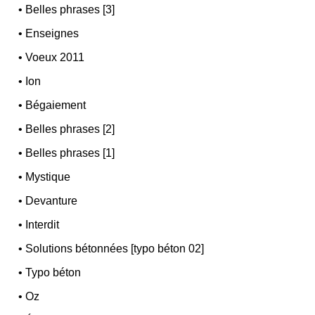
•
Belles phrases [3]
•
Enseignes
•
Voeux 2011
•
Ion
•
Bégaiement
•
Belles phrases [2]
•
Belles phrases [1]
•
Mystique
•
Devanture
•
Interdit
•
Solutions bétonnées [typo béton 02]
•
Typo béton
•
Oz