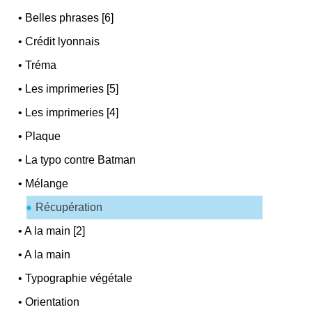
•
Belles phrases [6]
•
Crédit lyonnais
•
Tréma
•
Les imprimeries [5]
•
Les imprimeries [4]
•
Plaque
•
La typo contre Batman
•
Mélange
Récupération
•
A la main [2]
•
A la main
•
Typographie végétale
•
Orientation