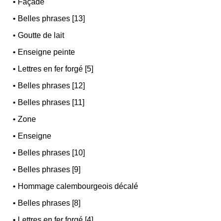
•
Façade
•
Belles phrases [13]
•
Goutte de lait
•
Enseigne peinte
•
Lettres en fer forgé [5]
•
Belles phrases [12]
•
Belles phrases [11]
•
Zone
•
Enseigne
•
Belles phrases [10]
•
Belles phrases [9]
•
Hommage calembourgeois décalé
•
Belles phrases [8]
•
Lettres en fer forgé [4]