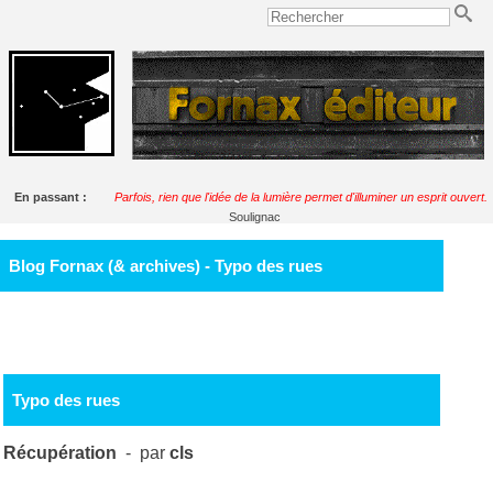
En passant :
Parfois, rien que l'idée de la lumière permet d'illuminer un esprit ouvert.
Soulignac
Blog Fornax (& archives) - Typo des rues
Typo des rues
Récupération
- par
cls