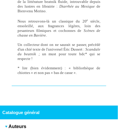
de la littérature beatnik fluide, introuvable depuis
des lustres en librairie :
Diarrhée au Mexique
de
Bienvenu Merino.
e
Nous retrouvons-là un classique du 20
siècle,
ensoleillé, aux fragrances légères, loin des
pesanteurs filmiques et cochonnes de
Scènes de
chasse en Bavière
.
Un collecteur dont on ne saurait se passer, précédé
d'un chié texte de l'universel Éric Dussert :
Scandale
du beatnik ;
un must pour toute bdc* qui se
respecte !
* lire (bien évidemment) : « bibliothèque de
chiottes » et non pas « bas de casse ».
Catalogue général
Auteurs