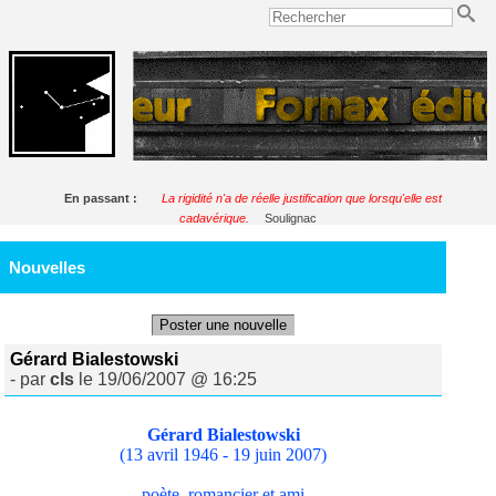
En passant :
La rigidité n'a de réelle justification que lorsqu'elle est
cadavérique.
Soulignac
Nouvelles
Poster une nouvelle
Gérard Bialestowski
- par
cls
le 19/06/2007 @ 16:25
Gérard Bialestowski
(13 avril 1946 - 19 juin 2007)
poète, romancier et ami