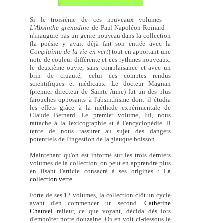
Si le troisième de ces nouveaux volumes –
L'Absinthe grenadine
de Paul-Napoléon Roinard –
n'inaugure pas un genre nouveau dans la collection
(la poésie y avait déjà fait son entrée avec la
Complainte de la vie en vert
) tout en apportant une
note de couleur différente et des rythmes nouveaux,
le deuxième ouvre, sans complaisance et avec un
brin de cruauté, celui des comptes rendus
scientifiques et médicaux. Le docteur Magnan
(premier directeur de Sainte-Anne) fut un des plus
farouches opposants à l'absinthisme dont il étudia
les effets grâce à la méthode expérimentale de
Claude Bernard. Le premier volume, lui, nous
rattache à la lexicographie et à l'encyclopédie. Il
tente de nous rassurer au sujet des dangers
potentiels de l'ingestion de la glauque boisson.
Maintenant qu'on est informé sur les trois derniers
volumes de la collection, on peut en apprendre plus
en lisant l'article consacré à ses origines :
La
collection verte
.
Forte de ses 12 volumes, la collection clôt un cycle
avant d'en commencer un second.
Catherine
Chauvel
relieur, ce que voyant, décida dès lors
d'emboîter notre douzaine. On en voit ci-dessous le