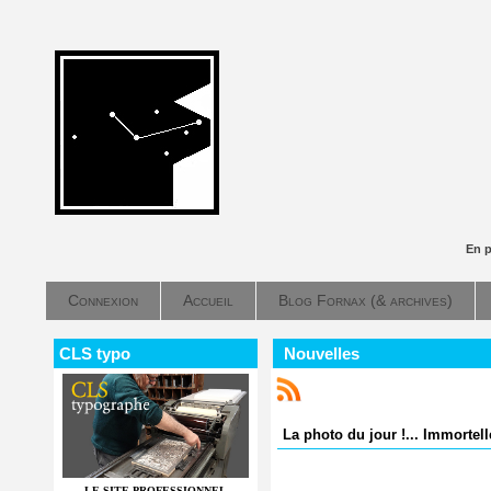
En 
Connexion
Accueil
Blog Fornax (& archives)
CLS typo
Nouvelles
La photo du jour !... Immortell
LE SITE PROFESSIONNEL