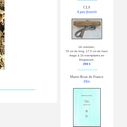
CLS
A pas feutrés
Un volumen,
79 cm de long, 17,5 cm de haut.
tirage à 10 exemplaires en
linogravure.
250 €
__________
Marie-Rose de France
Dits