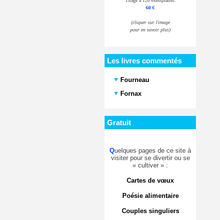
Tirage à 120 exemplaires.
60 €
(cliquer sur l'image
pour en savoir plus)
Les livres commentés
Fourneau
Fornax
Gratuit
Q
uelques pages de ce site à
visiter pour se divertir ou se
« cultiver » :
Cartes de vœux
Poésie alimentaire
Couples singuliers