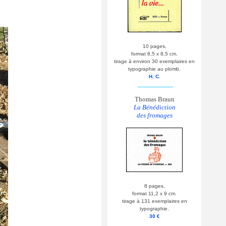
10 pages,
format 8,5 x 8,5 cm.
tirage à environ 30 exemplaires en
typographie au plomb.
H. C.
__________
Thomas Braun
La Bénédiction
des fromages
8 pages,
format 11,2 x 9 cm.
tirage à 131 exemplaires en
typographie.
30 €
__________