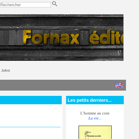
Jofroi
Les petits derniers...
L’homme au coin
La vie...