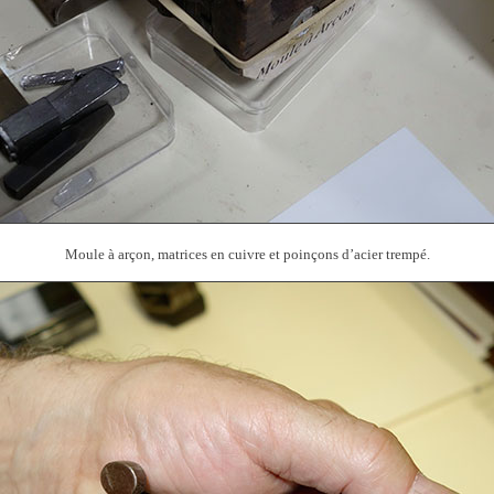
Moule à arçon, matrices en cuivre et poinçons d’acier trempé.