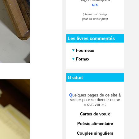
Tirage à 120 exemplaires.
60 €
(cliquer sur l'image
pour en savoir plus)
Les livres commentés
Fourneau
Fornax
Gratuit
Q
uelques pages de ce site à
visiter pour se divertir ou se
« cultiver » :
Cartes de vœux
Poésie alimentaire
Couples singuliers