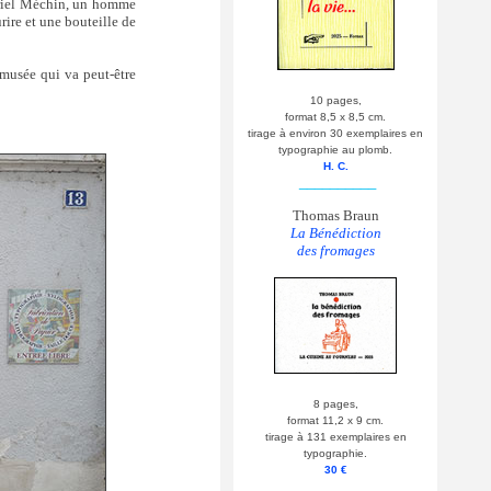
uriel Méchin, un homme
ire et une bouteille de
 musée qui va peut-être
10 pages,
format 8,5 x 8,5 cm.
tirage à environ 30 exemplaires en
typographie au plomb.
H. C.
__________
Thomas Braun
La Bénédiction
des fromages
8 pages,
format 11,2 x 9 cm.
tirage à 131 exemplaires en
typographie.
30 €
__________