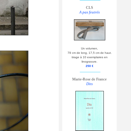
CLS
A pas feutrés
Un volumen,
79 cm de long, 17,5 cm de haut.
tirage à 10 exemplaires en
linogravure.
250 €
__________
Marie-Rose de France
Dits