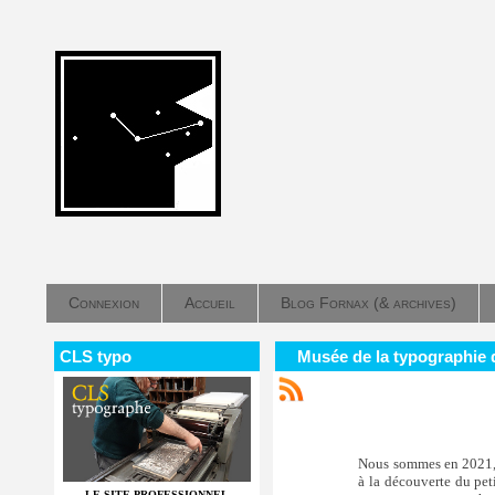
Connexion
Accueil
Blog Fornax (& archives)
CLS typo
Musée de la typographie 
Nous sommes en 2021, l
à la découverte du pet
LE SITE PROFESSIONNEL