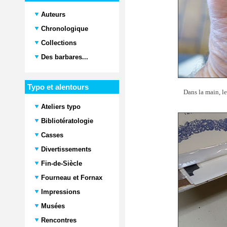
Auteurs
Chronologique
Collections
Des barbares...
Typo et alentours
Dans la main, le
Ateliers typo
Bibliotératologie
Casses
Divertissements
Fin-de-Siècle
Fourneau et Fornax
Impressions
Musées
Rencontres