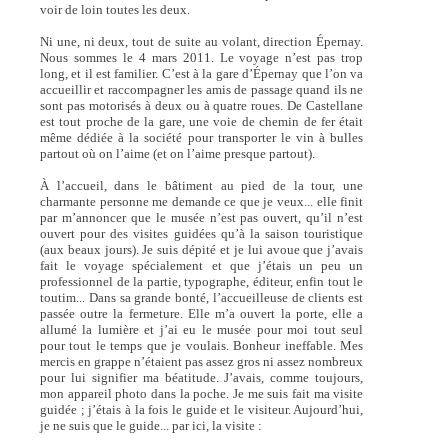
voir de loin toutes les deux.
Ni une, ni deux, tout de suite au volant, direction Épernay.
Nous sommes le 4 mars 2011. Le voyage n’est pas trop
long, et il est familier. C’est à la gare d’Épernay que l’on va
accueillir et raccompagner les amis de passage quand ils ne
sont pas motorisés à deux ou à quatre roues. De Castellane
est tout proche de la gare, une voie de chemin de fer était
même dédiée à la société pour transporter le vin à bulles
partout où on l’aime (et on l’aime presque partout).
À l’accueil, dans le bâtiment au pied de la tour, une
charmante personne me demande ce que je veux... elle finit
par m’annoncer que le musée n’est pas ouvert, qu’il n’est
ouvert pour des visites guidées qu’à la saison touristique
(aux beaux jours). Je suis dépité et je lui avoue que j’avais
fait le voyage spécialement et que j’étais un peu un
professionnel de la partie, typographe, éditeur, enfin tout le
toutim... Dans sa grande bonté, l’accueilleuse de clients est
passée outre la fermeture. Elle m’a ouvert la porte, elle a
allumé la lumière et j’ai eu le musée pour moi tout seul
pour tout le temps que je voulais. Bonheur ineffable. Mes
mercis en grappe n’étaient pas assez gros ni assez nombreux
pour lui signifier ma béatitude. J’avais, comme toujours,
mon appareil photo dans la poche. Je me suis fait ma visite
guidée ; j’étais à la fois le guide et le visiteur. Aujourd’hui,
je ne suis que le guide... par ici, la visite :