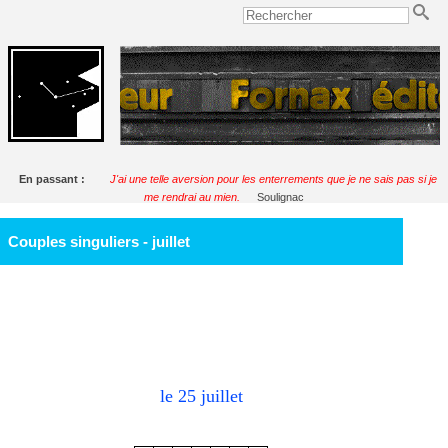
En passant :
J'ai une telle aversion pour les enterrements que je ne sais pas si je
me rendrai au mien.
Soulignac
Couples singuliers - juillet
le 25
juillet