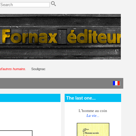
s d’autres humains.
Soulignac
The last one...
L’homme au coin
La vie...