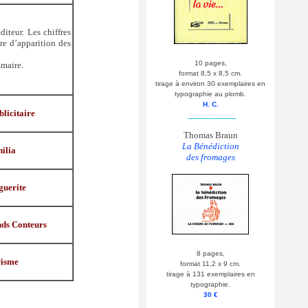
diteur. Les chiffres
re d’apparition des
10 pages,
mmaire.
format 8,5 x 8,5 cm.
tirage à environ 30 exemplaires en
typographie au plomb.
H. C.
licitaire
__________
Thomas Braun
La Bénédiction
ilia
des fromages
uerite
nds Conteurs
8 pages,
isme
format 11,2 x 9 cm.
tirage à 131 exemplaires en
typographie.
30 €
__________