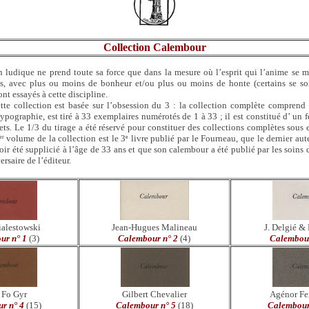
Collection Calembour
n ludique ne prend toute sa force que dans la mesure où l’esprit qui l’anime se m
s, avec plus ou moins de bonheur et/ou plus ou moins de honte (certains se so
t essayés à cette discipline.
tte collection est basée sur l’obsession du 3 : la collection complète comprend
pographie, est tiré à 33 exemplaires numérotés de 1 à 33 ; il est constitué d’ un 
ets. Le 1/3 du tirage a été réservé pour constituer des collections complètes sous
volume de la collection est le 3
livre publié par le Fourneau, que le dernier aut
er
e
oir été supplicié à l’âge de 33 ans et que son calembour a été publié par les soins
rsaire de l’éditeur.
ialestowski
Jean-Hugues Malineau
J. Delgié &
ur n° 1
(3)
Calembour n° 2
(4)
Calembour
 Fo Gyr
Gilbert Chevalier
Agénor Fe
r n° 4
(15)
Calembour n° 5
(18)
Calembour