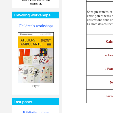
WEBSITE
Sont présentées et 
Traveling workshops
entre parenthèses 
collections dans ce
Le nom des collect
Children's workshops
Cal
« Les
« Pou
N
Flyer
Forn
Last posts
Bibliotératology