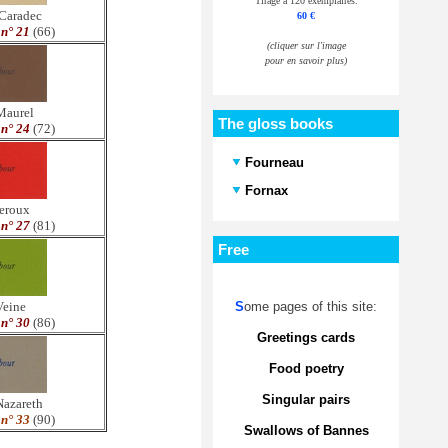
Tirage à 120 exemplaires.
 Caradec
60 €
n° 21
(66)
(cliquer sur l'image
pour en savoir plus)
Maurel
The gloss books
n° 24
(72)
Fourneau
Fornax
eroux
n° 27
(81)
Free
S
ome pages of this site:
Veine
n° 30
(86)
Greetings cards
Food poetry
Singular pairs
Nazareth
n° 33
(90)
Swallows of Bannes