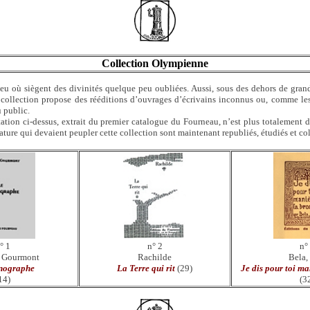
Collection Olympienne
eu où siègent des divinités quelque peu oubliées. Aussi, sous des dehors de grand
e collection propose des rééditions d’ouvrages d’écrivains inconnus ou, comme l
 public.
ation ci-dessus, extrait du premier catalogue du Fourneau, n’est plus totalement d’
érature qui devaient peupler cette collection sont maintenant republiés, étudiés et co
° 1
n° 2
n°
 Gourmont
Rachilde
Bela,
nographe
La Terre qui rit
(29)
Je dis pour toi ma
14)
(3