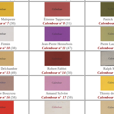
 Malepeste
Étienne Tappecoue
Patrick
r n° 7
(30)
Calembour n° 8
(31)
Calembour
s Firmin
Jean-Pierre Hennebois
Pierre La
r n° 10
(38)
Calembour n° 11
(47)
Calembour 
e Delchambre
Robert Fabbri
Ralph 
r n° 13
(49)
Calembour n° 14
(50)
Calembour 
rre Bouyxou
Armand Sylvère
Thierry d
r n° 16
(58)
Calembour n° 17
(59)
Calembour 