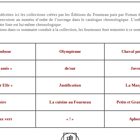
décrites ici les collections créées par les Éditions du Fourneau puis par Fornax é
renvoient au numéro d’ordre de l’ouvrage dans le catalogue chronologique. L’ord
tte liste est lui-même chronologique.
ions dans ce sommaire conduit à la collection, les fourneaux font remonter à ce so
embour
Olympienne
Chaval pub
 amis »
de/sur
Juven
r Elle »
Justification
La Marg
oire
La cuisine au Fourneau
Petits et Gra
ax vert
« ! »
Aphor