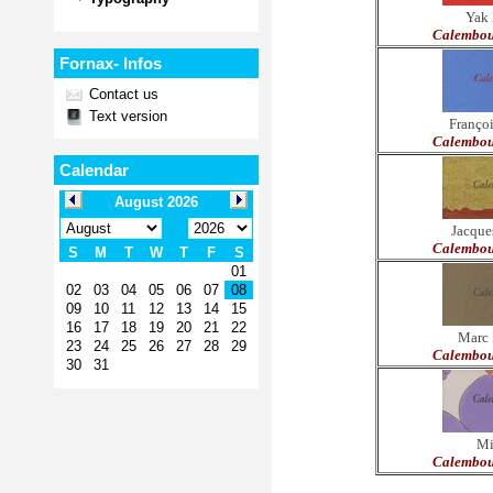
Yak 
Calembou
Fornax- Infos
Contact us
Text version
Franço
Calembou
Calendar
Jacque
Calembou
Marc 
Calembou
Mi
Calembou