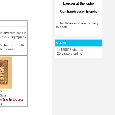
Laucou at the radio
Our hairdresser friends
... for those who are too lazy
to seek.
e diversité dans la
es dieux Olympiens,
Visits
actualité. En effet,
llectionnés.
14120825 visitors
20 visitors online
 3
 Sara
nières la brousse
2)