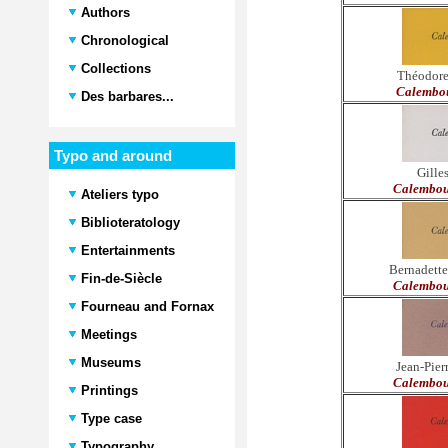
Authors
Chronological
Collections
Théodore
Calembou
Des barbares...
Typo and around
Gille
Calembou
Ateliers typo
Biblioteratology
Entertainments
Bernadett
Fin-de-Siècle
Calembou
Fourneau and Fornax
Meetings
Museums
Jean-Pie
Calembou
Printings
Type case
Typography