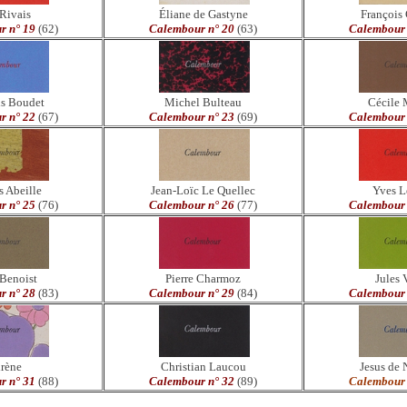
Rivais
Éliane de Gastyne
François
r n° 19
(62)
Calembour n° 20
(63)
Calembour 
is Boudet
Michel Bulteau
Cécile 
r n° 22
(67)
Calembour n° 23
(69)
Calembour 
s Abeille
Jean-Loïc Le Quellec
Yves L
r n° 25
(76)
Calembour n° 26
(77)
Calembour 
Benoist
Pierre Charmoz
Jules 
r n° 28
(83)
Calembour n° 29
(84)
Calembour 
rène
Christian Laucou
Jesus de 
r n° 31
(88)
Calembour n° 32
(89)
Calembour 