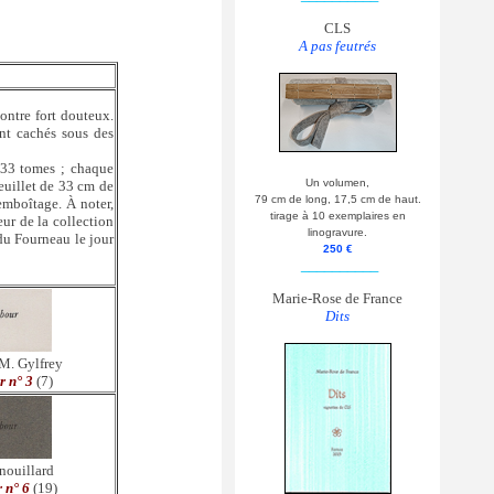
CLS
A pas feutrés
ontre fort douteux.
nt cachés sous des
 33 tomes ; chaque
Un volumen,
feuillet de 33 cm de
79 cm de long, 17,5 cm de haut.
 emboîtage. À noter,
tirage à 10 exemplaires en
eur de la collection
linogravure.
 du Fourneau le jour
250 €
__________
Marie-Rose de France
Dits
 M. Gylfrey
 n° 3
(7)
nouillard
 n° 6
(19)