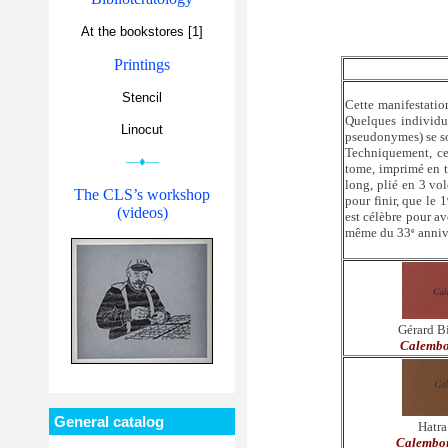
At the bookstores [1]
Printings
Stencil
Cette manifestatio
Quelques individu
Linocut
pseudonymes) se son
Techniquement, ce
—♦—
tome, imprimé en ty
long, plié en 3 vol
The CLS’s workshop
pour finir, que le 1
(videos)
est célèbre pour av
même du 33
annive
e
Gérard B
Calembo
General catalog
Hatra
Calembou