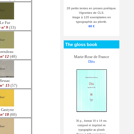
26 petits textes en proses poétique.
Vignettes de CLS.
tirage à 120 exemplaires en
typographie au plomb.
 Le Fur
60 €
 n° 9
(33)
The gloss book
urendeau
n° 12
(48)
Marie-Rose de France
Dits
Messac
n° 15
(57)
e Gastyne
n° 18
(60)
36 p., format 10 x 14 cm.
composé et imprimé en
typographie au plomb