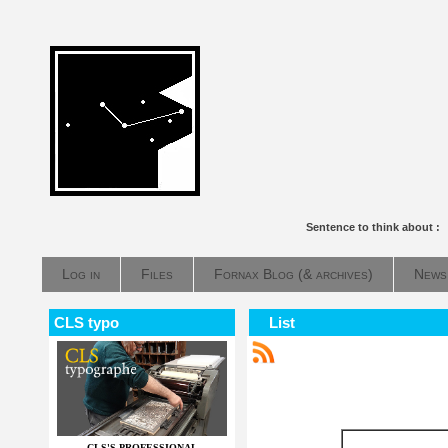
Sentence to think about :
Log in
Files
Fornax Blog (& archives)
News
CLS typo
List
CLS'S PROFESSIONAL