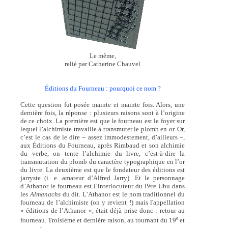
Le même,
relié par Catherine Chauvel
Éditions du Fourneau : pourquoi ce nom ?
Cette question fut posée mainte et mainte fois. Alors, une
dernière fois, la réponse : plusieurs raisons sont à l’origine
de ce choix. La première est que le fourneau est le foyer sur
lequel l’alchimiste travaille à transmuter le plomb en or. Or,
c’est le cas de le dire – assez immodestement, d’ailleurs –,
aux Éditions du Fourneau, après Rimbaud et son alchimie
du verbe, on tente l’alchimie du livre, c’est-à-dire la
transmutation du plomb du caractère typographique en l’or
du livre. La deuxième est que le fondateur des éditions est
jarryste (i. e. amateur d’Alfred Jarry). Et le personnage
d’Athanor le fourneau est l’interlocuteur du Père Ubu dans
les
Almanachs
du dit. L’Athanor est le nom traditionnel du
fourneau de l’alchimiste (on y revient !) mais l'appellation
« éditions de l’Athanor », était déjà prise donc : retour au
e
fourneau. Troisième et dernière raison, au tournant du 19
et