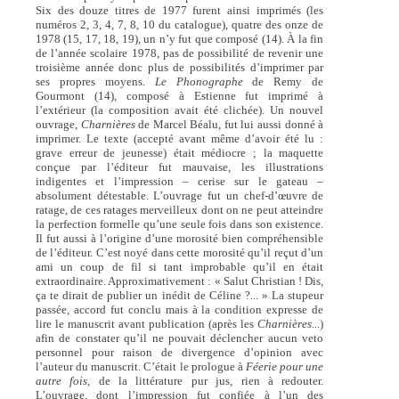
Six des douze titres de 1977 furent ainsi imprimés (les
numéros 2, 3, 4, 7, 8, 10 du catalogue), quatre des onze de
1978 (15, 17, 18, 19), un n’y fut que composé (14). À la fin
de l’année scolaire 1978, pas de possibilité de revenir une
troisième année donc plus de possibilités d’imprimer par
ses propres moyens.
Le Phonographe
de Remy de
Gourmont (14), composé à Estienne fut imprimé à
l’extérieur (la composition avait été clichée). Un nouvel
ouvrage,
Charnières
de Marcel Béalu, fut lui aussi donné à
imprimer. Le texte (accepté avant même d’avoir été lu :
grave erreur de jeunesse) était médiocre ; la maquette
conçue par l’éditeur fut mauvaise, les illustrations
indigentes et l’impression – cerise sur le gateau –
absolument détestable. L’ouvrage fut un chef-d’œuvre de
ratage, de ces ratages merveilleux dont on ne peut atteindre
la perfection formelle qu’une seule fois dans son existence.
Il fut aussi à l’origine d’une morosité bien compréhensible
de l’éditeur. C’est noyé dans cette morosité qu’il reçut d’un
ami un coup de fil si tant improbable qu’il en était
extraordinaire. Approximativement : « Salut Christian ! Dis,
ça te dirait de publier un inédit de Céline ?... » La stupeur
passée, accord fut conclu mais à la condition expresse de
lire le manuscrit avant publication (après les
Charnières
...)
afin de constater qu’il ne pouvait déclencher aucun veto
personnel pour raison de divergence d’opinion avec
l’auteur du manuscrit. C’était le prologue à
Féerie pour une
autre fois,
de la littérature pur jus, rien à redouter.
L’ouvrage, dont l’impression fut confiée à l’un des