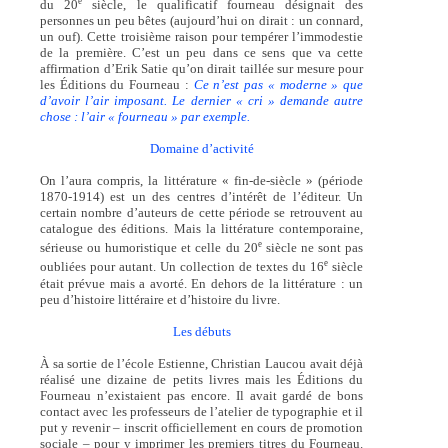
e
du 20
siècle, le qualificatif fourneau désignait des
personnes un peu bêtes (aujourd’hui on dirait : un connard,
un ouf). Cette troisième raison pour tempérer l’immodestie
de la première. C’est un peu dans ce sens que va cette
affirmation d’Erik Satie qu’on dirait taillée sur mesure pour
les Éditions du Fourneau :
Ce n’est pas « moderne » que
d’avoir l’air imposant. Le dernier « cri » demande autre
chose : l’air « fourneau » par exemple.
Domaine d’activité
On l’aura compris, la littérature « fin-de-siècle » (période
1870-1914) est un des centres d’intérêt de l’éditeur. Un
certain nombre d’auteurs de cette période se retrouvent au
catalogue des éditions. Mais la littérature contemporaine,
e
sérieuse ou humoristique et celle du 20
siècle ne sont pas
e
oubliées pour autant. Un collection de textes du 16
siècle
était prévue mais a avorté. En dehors de la littérature : un
peu d’histoire littéraire et d’histoire du livre.
Les débuts
À sa sortie de l’école Estienne, Christian Laucou avait déjà
réalisé une dizaine de petits livres mais les Éditions du
Fourneau n’existaient pas encore. Il avait gardé de bons
contact avec les professeurs de l’atelier de typographie et il
put y revenir – inscrit officiellement en cours de promotion
sociale – pour y imprimer les premiers titres du Fourneau.