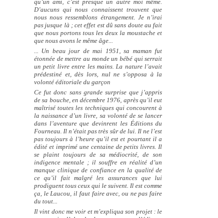
qu’un ami, c’est presque un autre moi même.
D’aucuns qui nous connaissent trouvent que
nous nous ressemblons étrangement. Je n’irai
pas jusque là ; cet effet est dû sans doute au fait
que nous portons tous les deux la moustache et
que nous avons le même âge...
... Un beau jour de mai 1951, sa maman fut
étonnée de mettre au monde un bébé qui serrait
un petit livre entre les mains. La nature l’avait
prédestiné et, dès lors, nul ne s’opposa à la
volonté éditoriale du garçon
Ce fut donc sans grande surprise que j’appris
de sa bouche, en décembre 1976, après qu’il eut
maîtrisé toutes les techniques qui concourent à
la naissance d’un livre, sa volonté de se lancer
dans l’aventure que devinrent les Éditions du
Fourneau. Il n’était pas très sûr de lui. Il ne l’est
pas toujours à l’heure qu’il est et pourtant il a
édité et imprimé une centaine de petits livres. Il
se plaint toujours de sa médiocrité, de son
indigence mentale ; il souffre en réalité d’un
manque clinique de confiance en la qualité de
ce qu’il fait malgré les assurances que lui
prodiguent tous ceux qui le suivent. Il est comme
ça, le Laucou, il faut faire avec, ou ne pas faire
du tout...
Il vint donc me voir et m’expliqua son projet : le