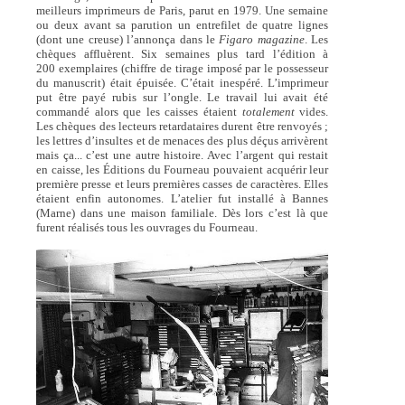
meilleurs imprimeurs de Paris, parut en 1979. Une semaine
ou deux avant sa parution un entrefilet de quatre lignes
(dont une creuse) l’annonça dans le
Figaro magazine
. Les
chèques affluèrent. Six semaines plus tard l’édition à
200 exemplaires (chiffre de tirage imposé par le possesseur
du manuscrit) était épuisée. C’était inespéré. L’imprimeur
put être payé rubis sur l’ongle. Le travail lui avait été
commandé alors que les caisses étaient
totalement
vides.
Les chèques des lecteurs retardataires durent être renvoyés ;
les lettres d’insultes et de menaces des plus déçus arrivèrent
mais ça... c’est une autre histoire. Avec l’argent qui restait
en caisse, les Éditions du Fourneau pouvaient acquérir leur
première presse et leurs premières casses de caractères. Elles
étaient enfin autonomes. L’atelier fut installé à Bannes
(Marne) dans une maison familiale. Dès lors c’est là que
furent réalisés tous les ouvrages du Fourneau.