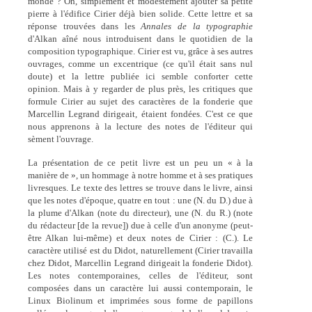
monde ? Oh, simplement et modestement ajouter sa petite
pierre à l'édifice Cirier déjà bien solide. Cette lettre et sa
réponse trouvées dans les
Annales de la typographie
d'Alkan aîné nous introduisent dans le quotidien de la
composition typographique. Cirier est vu, grâce à ses autres
ouvrages, comme un excentrique (ce qu'il était sans nul
doute) et la lettre publiée ici semble conforter cette
opinion. Mais à y regarder de plus près, les critiques que
formule Cirier au sujet des caractères de la fonderie que
Marcellin Legrand dirigeait, étaient fondées. C'est ce que
nous apprenons à la lecture des notes de l'éditeur qui
sèment l'ouvrage.
La présentation de ce petit livre est un peu un « à la
manière de », un hommage à notre homme et à ses pratiques
livresques. Le texte des lettres se trouve dans le livre, ainsi
que les notes d'époque, quatre en tout : une (N. du D.) due à
la plume d'Alkan (note du directeur), une (N. du R.) (note
du rédacteur [de la revue]) due à celle d'un anonyme (peut-
être Alkan lui-même) et deux notes de Cirier : (C.). Le
caractère utilisé est du Didot, naturellement (Cirier travailla
chez Didot, Marcellin Legrand dirigeait la fonderie Didot).
Les notes contemporaines, celles de l'éditeur, sont
composées dans un caractère lui aussi contemporain, le
Linux Biolinum et imprimées sous forme de papillons