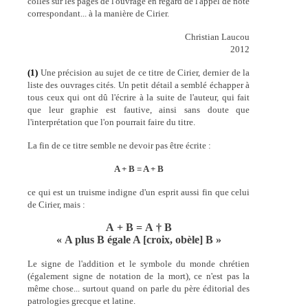
collés sur les pages de l'ouvrage en regard de l'appel de note
correspondant... à la manière de Cirier.
Christian Laucou
2012
(1)
Une précision au sujet de ce titre de Cirier, dernier de la
liste des ouvrages cités. Un petit détail a semblé échapper à
tous ceux qui ont dû l'écrire à la suite de l'auteur, qui fait
que leur graphie est fautive, ainsi sans doute que
l'interprétation que l'on pourrait faire du titre.
La fin de ce titre semble ne devoir pas être écrite :
A + B = A + B
ce qui est un truisme indigne d'un esprit aussi fin que celui
de Cirier, mais :
A + B = A † B
« A plus B égale A [croix, obèle] B »
Le signe de l'addition et le symbole du monde chrétien
(également signe de notation de la mort), ce n'est pas la
même chose... surtout quand on parle du père éditorial des
patrologies grecque et latine.