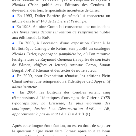
Nicolas Cirier,
publié aux Éditions des Cendres. Il
deviendra, dès lors, le spécialiste incontesté de Cirier.
●
En 1993, Didier Barrière (le même) lui consacrera un
article dans le n° 140 de
Le Livre et l'estampe
.
●
En 1998, Antoine Coron lui consacrera une notice dans
Des livres rares depuis l'invention de l'imprimerie
publié
aux éditions de la BnF.
●
En 2000, à l'occasion d'une exposition Cirier à la
bibliothèque Carnegie de Reims, sera publié un catalogue
Nicolas Cirier, typographe pamphlétaire,
où l'on retrouve
les signatures de Raymond Queneau (la reprise de son texte
de
Bâtons, chiffres et lettres
), Antoine Coron, Simon
Brugal, J.-P. F. Rhemus et des textes de notre auteur.
●
En 2000, pour l'exposition rémoise, les éditions Plein
Chant sortent une réimpression à l'identique de
L'Apprentif
administrateur
.
●
En 2004, les Éditions des Cendres sortent cinq
réimpressions à l'identiques d'ouvrages de Cirier :
L'Œil
typographique, La Brisséide, Le plus étonnant des
catalogues, Justice !
et
Démonstration A+B... = AB,
apparemment ?  pas du tout ! A + B = A † B
.
(1)
Après cette longue énumération, on est en droit de se poser
la question : Que vient faire Fornax après tout ce beau