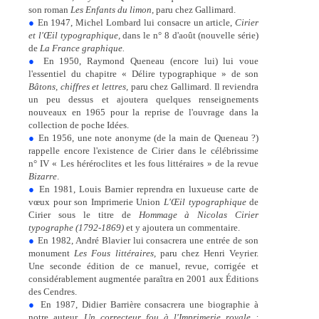
son roman
Les Enfants du limon,
paru chez Gallimard.
●
En 1947, Michel Lombard lui consacre un article,
Cirier
et l'Œil typographique,
dans le n° 8 d'août (nouvelle série)
de
La France graphique.
●
En 1950, Raymond Queneau (encore lui) lui voue
l'essentiel du chapitre « Délire typographique » de son
Bâtons, chiffres et lettres,
paru chez Gallimard. Il reviendra
un peu dessus et ajoutera quelques renseignements
nouveaux en 1965 pour la reprise de l'ouvrage dans la
collection de poche Idées.
●
En 1956, une note anonyme (de la main de Queneau ?)
rappelle encore l'existence de Cirier dans le célébrissime
n° IV « Les héréroclites et les fous littéraires » de la revue
Bizarre
.
●
En 1981, Louis Barnier reprendra en luxueuse carte de
vœux pour son Imprimerie Union
L'Œil typographique
de
Cirier sous le titre de
Hommage à Nicolas Cirier
typographe (1792-1869)
et y ajoutera un commentaire.
●
En 1982, André Blavier lui consacrera une entrée de son
monument
Les Fous littéraires,
paru chez Henri Veyrier.
Une seconde édition de ce manuel, revue, corrigée et
considérablement augmentée paraîtra en 2001 aux Éditions
des Cendres.
●
En 1987, Didier Barrière consacrera une biographie à
notre auteur,
Un correcteur fou à l'Imprimerie royale :