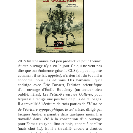
2015 fut une année fort peu productive pour Fornax.
Aucun ouvrage n'y a vu le jour. Ce qui ne veut pas
dire que son éminence grise, le CLS (ou peu importe
comment il se fait appeler), n'a rien fait du tout. Il a
concocté, pour les éditions
Des barbares...
qu'il
codirige avec Éric Dussert, l'édition scientifique
d'un ouvrage d'Émile Bouchery (un auteur bien
oublié, hélas),
Les Petits-Neveux de Gulliver,
pour
lequel il a rédigé une postface de plus de 50 pages.
Il a travaillé à l'écriture de trois parties de
l'Histoire
e
de l'écriture typographique, le xx
siècle,
dirigé par
Jacques André, à paraître dans quelques mois. Il a
travaillé dans l'été à la conception d'un ouvrage
pour Fornax en typo, lino et bois, encore à paraître
(mais chut !...). Et il a travaillé encore à d'autres