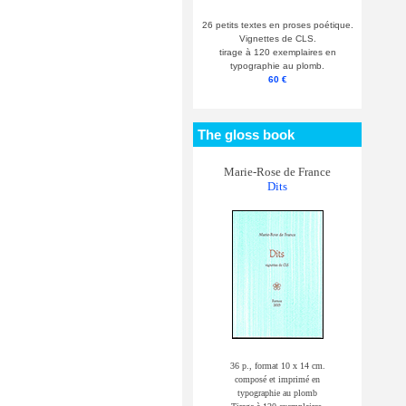
26 petits textes en proses poétique.
Vignettes de CLS.
tirage à 120 exemplaires en
typographie au plomb.
60 €
The gloss book
Marie-Rose de France
Dits
36 p., format 10 x 14 cm.
composé et imprimé en
typographie au plomb