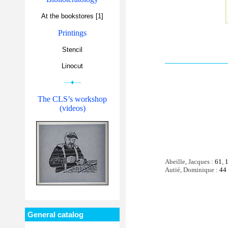
At the bookstores [1]
Printings
Stencil
Linocut
—♦—
The CLS’s workshop
(videos)
Abeille, Jacques :
61
,
Autié, Dominique :
44
General catalog