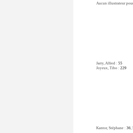
Aucun illustrateur pour 
Jarry, Alfred :
55
Joyeux, Tibo :
229
Kantor, Stéphane :
36
,