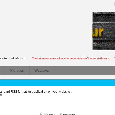
ce to think about :
Contrairement à ma silhouette, mon style s'affine en vieillissant.
Pictures
Welcome
 standard RSS format for publication on your website :
ml
Éditions du Fourneau