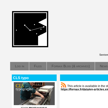
Senten
Log in
Files
Fornax Blog (& archives)
News
CLS typo
This article is available in the
https://fornax.fr/data/en-articles.x
CLS'S PROFESSIONAL