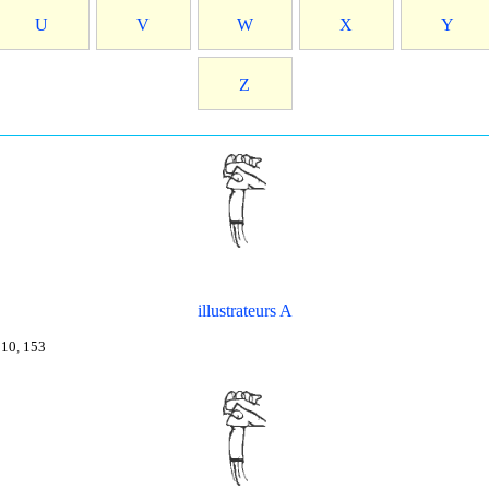
U
V
W
X
Y
Z
illustrateurs A
110
,
153