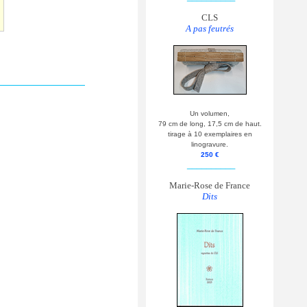
CLS
A pas feutrés
Un volumen,
79 cm de long, 17,5 cm de haut.
tirage à 10 exemplaires en
linogravure.
250 €
__________
Marie-Rose de France
Dits