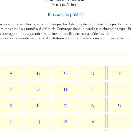
Fornax éditeur
Illustrateurs publiés
liste de tous les illustrateurs publiés par les Éditions du Fourneau puis par Fornax é
om renvoient au numéro d’ordre de l’ouvrage dans le catalogue chronologique. En
ouvrage, on fait apparaître son titre, et en cliquant, on accède à sa fiche.
e sommaire conduisent aux illustrateurs dont l'initiale correspond, les Athanor
A
B
C
D
E
F
G
H
I
J
K
L
M
N
O
P
Q
R
S
T