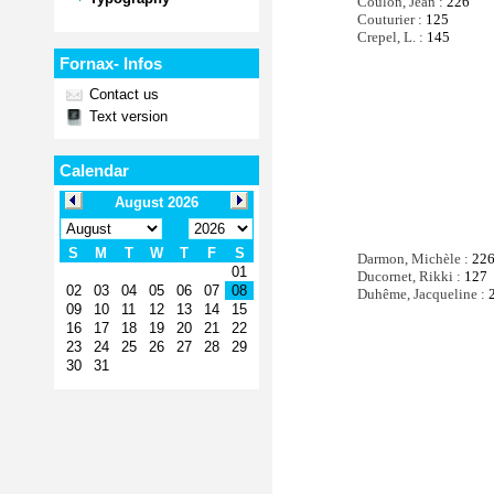
Coulon, Jean :
226
Couturier :
125
Crepel, L. :
145
Fornax- Infos
Contact us
Text version
Calendar
Darmon, Michèle :
22
Ducornet, Rikki :
127
Duhême, Jacqueline :