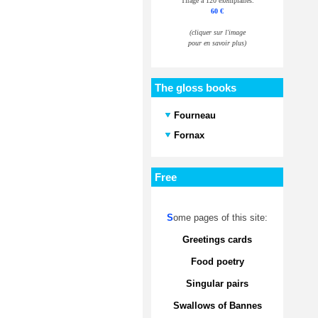
Tirage à 120 exemplaires.
60 €
(cliquer sur l'image
pour en savoir plus)
The gloss books
Fourneau
Fornax
Free
S
ome pages of this site:
Greetings cards
Food poetry
Singular pairs
Swallows of Bannes