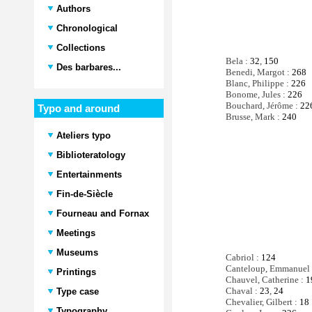
Authors
Chronological
Collections
Bela :
32
,
150
Des barbares...
Benedi, Margot :
268
Blanc, Philippe :
226
Bonome, Jules :
226
Bouchard, Jérôme :
22
Typo and around
Brusse, Mark :
240
Ateliers typo
Biblioteratology
Entertainments
Fin-de-Siècle
Fourneau and Fornax
Meetings
Museums
Cabriol :
124
Canteloup, Emmanuel
Printings
Chauvel, Catherine :
1
Chaval :
23
,
24
Type case
Chevalier, Gilbert :
18
Typography