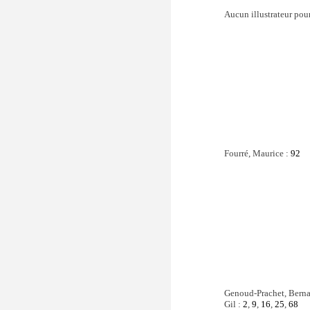
Aucun illustrateur pour 
Fourré, Maurice :
92
Genoud-Prachet, Berna
Gil :
2
,
9
,
16
,
25
,
68