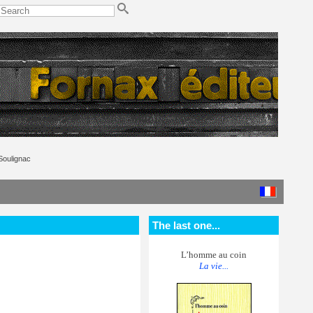
Soulignac
The last one...
L’homme au coin
La vie...