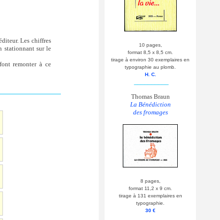
diteur. Les chiffres
10 pages,
 stationnant sur le
format 8,5 x 8,5 cm.
tirage à environ 30 exemplaires en
 font remonter à ce
typographie au plomb.
H. C.
__________
Thomas Braun
La Bénédiction
des fromages
8 pages,
format 11,2 x 9 cm.
tirage à 131 exemplaires en
typographie.
30 €
__________