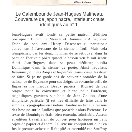
Le Calembour de Jean-Hugues Malineau.
Couverture de japon nacré, intérieur : chute
identiques au n° 1.
Jean-Hugues avait fondé sa petite maison d'édition
poétique : Commune Mesure et Dominique Autié, avec
l'aide de son ami Henry Deschaseaux, participait
activement à l'aventure de la sienne : Toril. Mais cela
n'empêchait pas les deux hommes de se retrouver dans la
peau de l'écrivain poète quand le besoin s'en faisait sentir.
Ainsi Jean-Hugues, dans sa peau d'éditeur, publia
Dominique dans la sienne de poète. Ainsi naquirent
Royaume pour ses doigts
et
Rupestres
. Ainsi vis-je les deux
se faire. Si je ne garde pas de souvenir notables de la
naissance de Royaume pour ses doigts, en revanche celle de
Rupestres
me marqua. Beaux papiers : Richard de bas
brique pour la couverture et blanc pour l'intérieur,
magnifiques gravures sur bois de Jean Coulon, d'une
simplicité pariétale (il est très difficile de faire dans le
simple), typographie en Bodoni, fondue au fur et à mesure
des besoins sur la Ludlow que possédait alors Estienne. Le
texte de Dominique était, bien entendu, admirable. Auteur
et éditeur travaillèrent de concert pour fabriquer un petit
bijou de papier et d'encre. Le livre me conquit tant que j'en
fus le premier acheteur. Il fut plié et assemblé rue Sauffroy