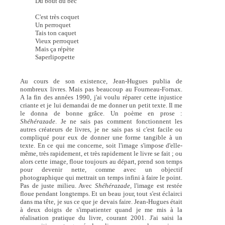
Du bout du bec
C'est très coquet
Un perroquet
Tais ton caquet
Vieux perroquet
Mais ça répète
Saperlipopette
Au cours de son existence, Jean-Hugues publia de
nombreux livres. Mais pas beaucoup au Fourneau-Fornax.
A la fin des années 1990, j'ai voulu réparer cette injustice
criante et je lui demandai de me donner un petit texte. Il me
le donna de bonne grâce. Un poème en prose :
Shéhérazade
. Je ne sais pas comment fonctionnent les
autres créateurs de livres, je ne sais pas si c'est facile ou
compliqué pour eux de donner une forme tangible à un
texte. En ce qui me concerne, soit l'image s'impose d'elle-
même, très rapidement, et très rapidement le livre se fait ; ou
alors cette image, floue toujours au départ, prend son temps
pour devenir nette, comme avec un objectif
photographique qui mettrait un temps infini à faire le point.
Pas de juste milieu. Avec
Shéhérazade,
l'image est restée
floue pendant longtemps. Et un beau jour, tout s'est éclairci
dans ma tête, je sus ce que je devais faire. Jean-Hugues était
à deux doigts de s'impatienter quand je me mis à la
réalisation pratique du livre, courant 2001. J'ai saisi la