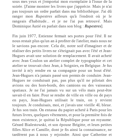
sous mes yeux et j'emportai mon exemplaire à l'issue de la
soirée. [J'aime montrer les livres que j'apprécie. Mais je n'ai
pas toujours un ordre parfait dans ma bibliothèque. J'ai dû
ranger mon
Rupestres
ailleurs qu'à l'endroit où je le
rangeais d'habitude... et je ne l'ai pas retrouvé. Mais
Dominique Autié en parlait dans son blog :
Rupestres
].
Fin juin 1977, Estienne fermait ses portes pour l'été. Il ne
nous restait plus qu'un an à profiter de l'atelier, mais nous ne
le savions pas encore. Cela dit, notre soif d'imaginer et de
réaliser des petits livres ne s'éteignait pas avec l'été et Jean-
Hugues avait une solution de remplacement. Il avait acheté
avec Jean Coulon un atelier complet de typographie et cet
atelier se trouvait chez Jean, à Soignies, en Belgique. Je fus
invité à m'y rendre en sa compagnie pour un bout d'été.
Jean-Hugues n'a jamais passé son permis de conduire. Jean-
Hugues ne conduisait pas, pas plus qu'il ne pilotait des
avions ou des hors-bords, des camions ou des vaisseaux
spatiaux. Je ne l'ai jamais vu sur un vélo mais peut-être
savait-il en faire. Pour se rendre de ville en ville ou de pays
en pays, Jean-Hugues utilisait le train, on y revient
toujours. Je conduisais, moi, et j'avais une vieille 4L bleue.
Je fus son train. On entassa du papier acheté à Paris pour les
futurs livres, quelques vêtements, et pour la première fois de
mon existence, je quittai la République pour un royaume.
Gérard Bialestowski, et son épouse Brigitte, et leurs petites
filles Alice et Camille, dont je fis ainsi la connaissance, ne
tardèrent pas à nous y rejoindre. Ainsi que Catherine et