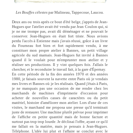
Les Bouffes célestes
par Malineau, Tappecoue, Laucou.
Deux ans ou trois après ce bout d'été belge, j'appris de Jean-
Hugues que l'atelier avait été vendu par Jean Coulon qui, si
je ne me trompe pas, avait dû déménager et ne pouvait le
conserver. Jean-Hugues en était fort triste. Nous avions
perdu l'accès à Estienne mais j'avais réussi, grâce à un livre
du Fourneau fort bien et fort rapidement vendu, à me
constituer mon propre atelier à Bannes, un petit village
agricole du sud marnais. Jean-Hugues fut invité à Bannes
quand il le voulait pour m'emprunter mon atelier et y
réaliser ses productions. Il y vint quelques fois. J'allais le
chercher, et le reconduire le travail fait, à la gare d'Épernay.
En cette période de la fin des années 1970 et des années
1980, je faisais souvent la navette entre Paris où je vendais
mes livres et Bannes où je les réalisais. Quand j'étais à Paris,
je ne manquais pas une occasion de me rendre chez les
marchands de machines d'imprimerie d'occasion pour
acheter de nouvelles casses de caractères ou du petit
matériel, histoire d'améliorer mon atelier. Lors d'une de ces
visites, le marchand me proposa une presse qu'il terminait
juste de restaurer. Une machine plutôt prévue pour imprimer
de l'affiche en petite quantité mais de bonne facture et
surtout pas trop trop lourde. Je déclinai l'offre, ayant ce qu'il
me fallait en la matière, mais je pensais à Jean-Hugues.
Téléphone. L'idée lui plut et l'affaire se conclut avec le