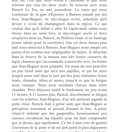
suis sûr, c'est que nous étions à l'automne et que nous
n'étions pas tous les deux seuls. Se trouvait avec nous
Patrick Le Fur, un ami journaliste. La route qui nous
conduisait de la gare d'Épernay à Bannes passait par des
bois. Jean-Hugues, en mycologue averti, subodora qu'il
devait y avoir du champignon dans la région. Ce qui
voulait dire qu'il fallait y aller. Et l'après-midi même nous
étions dans un autre bois, le mycologue averti et deux
néophytes dont un, Patrick, en Perfecto blanc et en Santiags
(tenue idéale pour la cueillette). Une ou deux heures plus
tard nous rentrions à Bannes. Jean-Hugues avait rempli son
panier d'un nombre non négligeable de bolets. Je dénichai
dans la réserve de la maison une très bonne conserve de
lapin chasseur qui s'accommoda à merveille avec les bolets
que Jean-Hugues avait préparés. Un repas du soir peut-être
un peu lourd mais qui ravit nos papilles, et qui fut suivi
jusqu'à assez tard dans la nuit par des jeux littéraires, bouts
rimés, charades, rébus et autres, jusqu'à ce que la fatigue
nous vainque. Nous nous retirâmes chacun dans notre
chambre. Petit déjeuner tardif le lendemain, un peu avant
11 heures. A 11 heures pile, Patrick, discrètement se dirigea
vers les toilettes. Jean-Hugues, d'un œil intéressé regarda la
porte close. Patrick était à peine sorti que Jean-Hugues se
précipitait lentement et prenait d'assaut le lieu. A peine
s'était-il enfermé que des gargouillis, heureusement peu
sonores, envahirent ma tripaille pour me faire comprendre
que je devais agir rapidement. Ce fut à mon tour de guetter
l'ouverture de la porte et de me précipiter le plus dignement