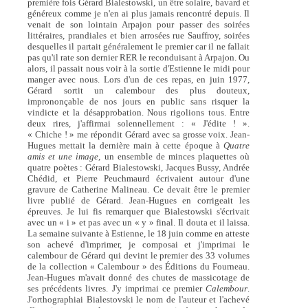
première fois Gérard Bialestowski, un être solaire, bavard et
généreux comme je n'en ai plus jamais rencontré depuis. Il
venait de son lointain Arpajon pour passer des soirées
littéraires, prandiales et bien arrosées rue Sauffroy, soirées
desquelles il partait généralement le premier car il ne fallait
pas qu'il rate son dernier RER le reconduisant à Arpajon. Ou
alors, il passait nous voir à la sortie d'Estienne le midi pour
manger avec nous. Lors d'un de ces repas, en juin 1977,
Gérard sortit un calembour des plus douteux,
imprononçable de nos jours en public sans risquer la
vindicte et la désapprobation. Nous rigolions tous. Entre
deux rires, j'affirmai solennellement : « J'édite ! ».
« Chiche ! » me répondit Gérard avec sa grosse voix. Jean-
Hugues mettait la dernière main à cette époque à
Quatre
amis et une image,
un ensemble de minces plaquettes où
quatre poètes : Gérard Bialestowski, Jacques Bussy, Andrée
Chédid, et Pierre Peuchmaurd écrivaient autour d'une
gravure de Catherine Malineau. Ce devait être le premier
livre publié de Gérard. Jean-Hugues en corrigeait les
épreuves. Je lui fis remarquer que Bialestowski s'écrivait
avec un « i » et pas avec un « y » final. Il douta et il laissa.
La semaine suivante à Estienne, le 18 juin comme en atteste
son achevé d'imprimer, je composai et j'imprimai le
calembour de Gérard qui devint le premier des 33 volumes
de la collection « Calembour » des Éditions du Fourneau.
Jean-Hugues m'avait donné des chutes de massicotage de
ses précédents livres. J'y imprimai ce premier
Calembour
.
J'orthographiai Bialestovski le nom de l'auteur et l'achevé