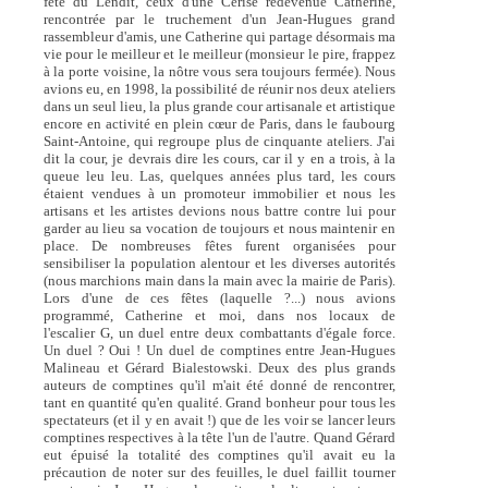
fête du Lendit, ceux d'une Cerise redevenue Catherine,
rencontrée par le truchement d'un Jean-Hugues grand
rassembleur d'amis, une Catherine qui partage désormais ma
vie pour le meilleur et le meilleur (monsieur le pire, frappez
à la porte voisine, la nôtre vous sera toujours fermée). Nous
avions eu, en 1998, la possibilité de réunir nos deux ateliers
dans un seul lieu, la plus grande cour artisanale et artistique
encore en activité en plein cœur de Paris, dans le faubourg
Saint-Antoine, qui regroupe plus de cinquante ateliers. J'ai
dit la cour, je devrais dire les cours, car il y en a trois, à la
queue leu leu. Las, quelques années plus tard, les cours
étaient vendues à un promoteur immobilier et nous les
artisans et les artistes devions nous battre contre lui pour
garder au lieu sa vocation de toujours et nous maintenir en
place. De nombreuses fêtes furent organisées pour
sensibiliser la population alentour et les diverses autorités
(nous marchions main dans la main avec la mairie de Paris).
Lors d'une de ces fêtes (laquelle ?...) nous avions
programmé, Catherine et moi, dans nos locaux de
l'escalier G, un duel entre deux combattants d'égale force.
Un duel ? Oui ! Un duel de comptines entre Jean-Hugues
Malineau et Gérard Bialestowski. Deux des plus grands
auteurs de comptines qu'il m'ait été donné de rencontrer,
tant en quantité qu'en qualité. Grand bonheur pour tous les
spectateurs (et il y en avait !) que de les voir se lancer leurs
comptines respectives à la tête l'un de l'autre. Quand Gérard
eut épuisé la totalité des comptines qu'il avait eu la
précaution de noter sur des feuilles, le duel faillit tourner