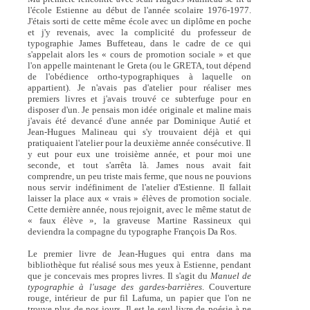
l'école Estienne au début de l'année scolaire 1976-1977.
J'étais sorti de cette même école avec un diplôme en poche
et j'y revenais, avec la complicité du professeur de
typographie James Buffeteau, dans le cadre de ce qui
s'appelait alors les « cours de promotion sociale » et que
l'on appelle maintenant le Greta (ou le GRETA, tout dépend
de l'obédience ortho-typographiques à laquelle on
appartient). Je n'avais pas d'atelier pour réaliser mes
premiers livres et j'avais trouvé ce subterfuge pour en
disposer d'un. Je pensais mon idée originale et maline mais
j'avais été devancé d'une année par Dominique Autié et
Jean-Hugues Malineau qui s'y trouvaient déjà et qui
pratiquaient l'atelier pour la deuxième année consécutive. Il
y eut pour eux une troisième année, et pour moi une
seconde, et tout s'arrêta là. James nous avait fait
comprendre, un peu triste mais ferme, que nous ne pouvions
nous servir indéfiniment de l'atelier d'Estienne. Il fallait
laisser la place aux « vrais » élèves de promotion sociale.
Cette dernière année, nous rejoignit, avec le même statut de
« faux élève », la graveuse Martine Rassineux qui
deviendra la compagne du typographe François Da Ros.
Le premier livre de Jean-Hugues qui entra dans ma
bibliothèque fut réalisé sous mes yeux à Estienne, pendant
que je concevais mes propres livres. Il s'agit du
Manuel de
typographie à l'usage des gardes-barrières
. Couverture
rouge, intérieur de pur fil Lafuma, un papier que l'on ne
trouve plus de nos jours. Il est le seul livre de poésie à ne