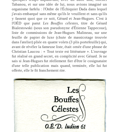
Tabanou, et sur une idée de lui, nous avions imaginé un
organisme farfelu : l'Ordre de l'Échiquier Dada dans lequel
j'avais embarqué sans même qu'ils le veuillent et sans qu'ils
y fassent quoi que ce soit, Gérard et Jean-Hugues. C'est à
l'OÉD que parut
Les Bouffes célestes,
titre de Gérard
Bialestowski (sous son pseudonyne d'Étienne Tappecoue),
liste de commissions de Jean-Hugues Malineau, sur une
feuille de papier de luxe (chute de massicotage trouvée
dans l'atelier) pliée en quatre volets (3 plis portefeuille) qui,
avant de révéler la fameuse liste, était ornée d'une phrase de
Christian Laucou : « Tout texte est littérature ». L'ouvrage
fut réalisé en grand secret, en complicité avec Gérard. Je ne
sais si Jean-Hugues fut réellement fier d'être le cosignataire
d'une telle publication mais quand, terminée, elle lui fut
offerte, elle le fit franchement rire.