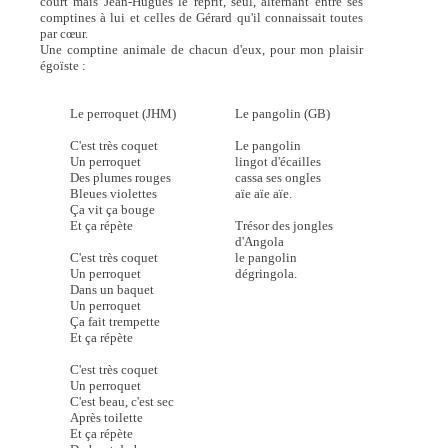
court mais Jean-Hugues le reprit, seul, alternant entre ses
comptines à lui et celles de Gérard qu'il connaissait toutes
par cœur.
Une comptine animale de chacun d'eux, pour mon plaisir
égoïste :
Le perroquet (JHM)
Le pangolin (GB)
C'est très coquet
Le pangolin
Un perroquet
lingot d'écailles
Des plumes rouges
cassa ses ongles
Bleues violettes
aïe aïe aïe.
Ça vit ça bouge
Et ça répète
Trésor des jongles
d'Angola
C'est très coquet
le pangolin
Un perroquet
dégringola.
Dans un baquet
Un perroquet
Ça fait trempette
Et ça répète
C'est très coquet
Un perroquet
C'est beau, c'est sec
Après toilette
Et ça répète