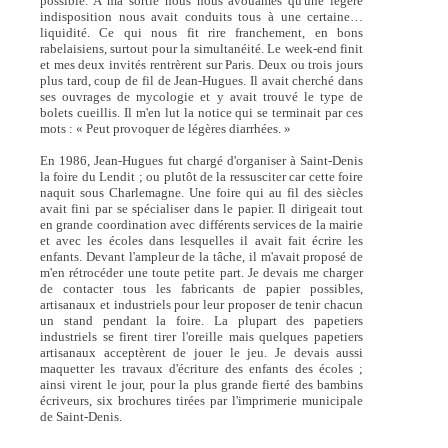
possible. A ma sortie nous nous avouâmes qu'une légère
indisposition nous avait conduits tous à une certaine…
liquidité. Ce qui nous fit rire franchement, en bons
rabelaisiens, surtout pour la simultanéité. Le week-end finit
et mes deux invités rentrèrent sur Paris. Deux ou trois jours
plus tard, coup de fil de Jean-Hugues. Il avait cherché dans
ses ouvrages de mycologie et y avait trouvé le type de
bolets cueillis. Il m'en lut la notice qui se terminait par ces
mots : « Peut provoquer de légères diarrhées. »
En 1986, Jean-Hugues fut chargé d'organiser à Saint-Denis
la foire du Lendit ; ou plutôt de la ressusciter car cette foire
naquit sous Charlemagne. Une foire qui au fil des siècles
avait fini par se spécialiser dans le papier. Il dirigeait tout
en grande coordination avec différents services de la mairie
et avec les écoles dans lesquelles il avait fait écrire les
enfants. Devant l'ampleur de la tâche, il m'avait proposé de
m'en rétrocéder une toute petite part. Je devais me charger
de contacter tous les fabricants de papier possibles,
artisanaux et industriels pour leur proposer de tenir chacun
un stand pendant la foire. La plupart des papetiers
industriels se firent tirer l'oreille mais quelques papetiers
artisanaux acceptèrent de jouer le jeu. Je devais aussi
maquetter les travaux d'écriture des enfants des écoles ;
ainsi virent le jour, pour la plus grande fierté des bambins
écriveurs, six brochures tirées par l'imprimerie municipale
de Saint-Denis.