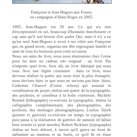
Françoise et Jean-Hugues aux Fosses,
en compagnie d'Alain Roger, en 2005.
1995, Jean-Hugues eut 50 ans. Ce qui n'a rien
d'exceptionnel en soi, beaucoup d'humains franchissent ce
cap sans qu'il soit besoin d'en parler. Oui, mais il n'y a eu
qu'un seul Jean-Hugues à avoir à ses côtés une Françoise
qui, en grand secret, organisa une fête regroupant famille et
amis de tous les horizons pour cette occasion.
Nous, ses amis du livre, nous nous réunissions chez Cerise
pour lui faire un cadeau très original : un livre. Pas
n'importe quel livre, bien sûr, un livre fabriqué par nous
tous. Avec une légère contrainte : dans ce livre, nous
devions réaliser la partie qui nous était la plus étrangère,
nous devions faire ce que nous ne savions pas faire. Ainsi,
Catherine Chauvel (Cerise, relieur) qui assurait la
coordination du projet, réalisa une partie de la typographie,
des pochoirs, et contribua à la boîte extérieure, Michèle
Roland (lithographe) co-exécuta la typographie, réalisa la
calligraphie complémentaire, des photographies, des
pochoirs, des montages photographiques, Loulou Taÿeb
(peintre et graveur) co-exécuta un temps la typographie
puis passa à la réalisation de galettes de sarrasin (il fallait
bien nourrir ce petit monde), Robert Nicklaus (typographe)
réalisa un bois debout, à savoir qu'il grava un bout de
mélaminé au marteau et au burin, ce qu'il fit en étant