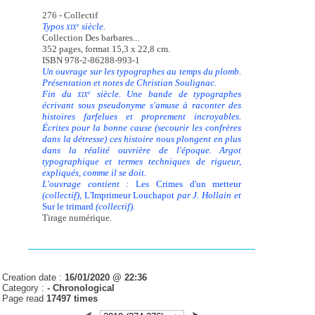
276 - Collectif
Typos
siècle.
e
XIX
Collection Des barbares...
352 pages, format 15,3 x 22,8 cm.
ISBN 978-2-86288-993-1
Un ouvrage sur les typographes au temps du plomb.
Présentation et notes de Christian Soulignac.
Fin du
siècle. Une bande de typographes
e
XIX
écrivant sous pseudonyme s'amuse à raconter des
histoires farfelues et proprement incroyables.
Écrites pour la bonne cause (secourir les confrères
dans la détresse) ces histoire nous plongent en plus
dans la réalité ouvrière de l'époque. Argot
typographique et termes techniques de rigueur,
expliqués, comme il se doit.
L'ouvrage contient :
Les Crimes d'un metteur
(collectif),
L'Imprimeur Louchapot
par J. Hollain et
Sur le trimard
(collectif).
Tirage numérique.
Creation date :
16/01/2020 @ 22:36
Category :
-
Chronological
Page read
17497 times