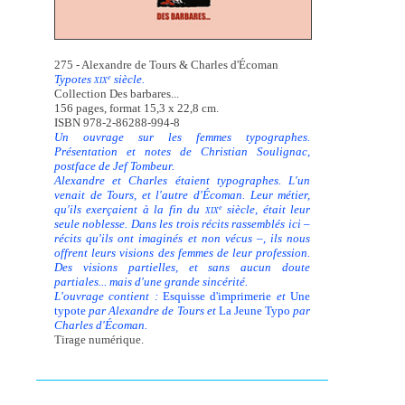
275 - Alexandre de Tours & Charles d'Écoman
Typotes
siècle.
e
XIX
Collection Des barbares...
156 pages, format 15,3 x 22,8 cm.
ISBN 978-2-86288-994-8
Un ouvrage sur les femmes typographes.
Présentation et notes de Christian Soulignac,
postface de Jef Tombeur.
Alexandre et Charles étaient typographes. L'un
venait de Tours, et l'autre d'Écoman. Leur métier,
qu'ils exerçaient à la fin du
siècle, était leur
e
XIX
seule noblesse. Dans les trois récits rassemblés ici –
récits qu'ils ont imaginés et non vécus –, ils nous
offrent leurs visions des femmes de leur profession.
Des visions partielles, et sans aucun doute
partiales... mais d'une grande sincérité.
L'ouvrage contient :
Esquisse d'imprimerie
et
Une
typote
par Alexandre de Tours et
La Jeune Typo
par
Charles d'Écoman.
Tirage numérique.