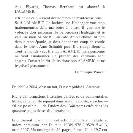
Aux Élysées, Thomas Bernhard est abonné à
L'ALAMBIC :
« Rien de ce qui vient des hommes ne m'intéresse plus.
Sauf L'ALAMBIC. Le barbiroussa Heidegger voit mon
inabonnement dans ma boîte à lettres, il veut me le
voler, je dois assommer le barbiroussa Heidegger et je
vais lire mon ALAMBIC au café. Arno Schmidt lit par-
dessus mon épaule, je dois donner un coup de coude
dans le foie d'Arno Schmidt pour lire tranquillement.
Tout le monde veut lire mon ALAMBIC mais personne
ne veut s'inabonner. La plupart des écrivains sont
abjects. Dussert le dit. Je lis donc son ALAMBIC et ne
le prête à personne. »
Dominique Poncet
De 1999 à 2004, c'est un fait, Dussert publia L'Alambic.
Riche d'informations littéraires variées et de commentaires
libres, cette feuille reparaît dans son intégralité, enrichie —
s'il est possible — de l'index des 1340 noms cités dans les
quarante pages de ses dix livraisons.
Éric Dussert,
L'alambic
, collection complète, prélude et
index nominum par l'auteur. ISBN 978-2-952915-40-3,
mars 2007. Un ouvrage de 56 pages, format 21 x 29,7 cm,