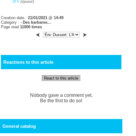
20 €
[épuisé].
Creation date :
21/01/2021 @ 14:49
Category :
- Des barbares...
Page read
11000 times
Reactions to this article
React to this article
Nobody gave a comment yet.
Be the first to do so!
General catalog