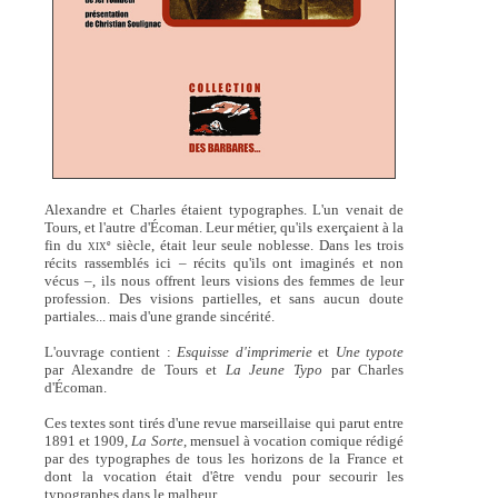
Alexandre et Charles étaient typographes. L'un venait de
Tours, et l'autre d'Écoman. Leur métier, qu'ils exerçaient à la
fin du
siècle, était leur seule noblesse. Dans les trois
e
XIX
récits rassemblés ici – récits qu'ils ont imaginés et non
vécus –, ils nous offrent leurs visions des femmes de leur
profession. Des visions partielles, et sans aucun doute
partiales... mais d'une grande sincérité.
L'ouvrage contient :
Esquisse d'imprimerie
et
Une typote
par Alexandre de Tours et
La Jeune Typo
par Charles
d'Écoman.
Ces textes sont tirés d'une revue marseillaise qui parut entre
1891 et 1909,
La Sorte
, mensuel à vocation comique rédigé
par des typographes de tous les horizons de la France et
dont la vocation était d'être vendu pour secourir les
typographes dans le malheur.