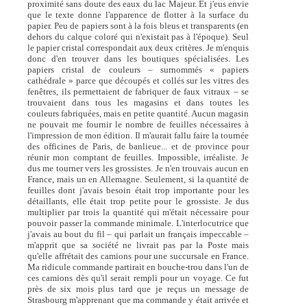
proximité sans doute des eaux du lac Majeur. Et j'eus envie
que le texte donne l'apparence de flotter à la surface du
papier. Peu de papiers sont à la fois bleus et transparents (en
dehors du calque coloré qui n'existait pas à l'époque). Seul
le papier cristal correspondait aux deux critères. Je m'enquis
donc d'en trouver dans les boutiques spécialisées. Les
papiers cristal de couleurs – surnommés « papiers
cathédrale » parce que découpés et collés sur les vitres des
fenêtres, ils permettaient de fabriquer de faux vitraux – se
trouvaient dans tous les magasins et dans toutes les
couleurs fabriquées, mais en petite quantité. Aucun magasin
ne pouvait me fournir le nombre de feuilles nécessaires à
l'impression de mon édition. Il m'aurait fallu faire la tournée
des officines de Paris, de banlieue... et de province pour
réunir mon comptant de feuilles. Impossible, irréaliste. Je
dus me tourner vers les grossistes. Je n'en trouvais aucun en
France, mais un en Allemagne. Seulement, si la quantité de
feuilles dont j'avais besoin était trop importante pour les
détaillants, elle était trop petite pour le grossiste. Je dus
multiplier par trois la quantité qui m'était nécessaire pour
pouvoir passer la commande minimale. L'interlocutrice que
j'avais au bout du fil – qui parlait un français impeccable –
m'apprit que sa société ne livrait pas par la Poste mais
qu'elle affrétait des camions pour une succursale en France.
Ma ridicule commande partirait en bouche-trou dans l'un de
ces camions dès qu'il serait rempli pour un voyage. Ce fut
près de six mois plus tard que je reçus un message de
Strasbourg m'apprenant que ma commande y était arrivée et