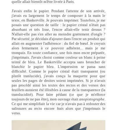
quelle allait bientôt m'être livrée à Paris.
J'avais enfin le papier. Pendant l'attente de son arrivée,
j'avais eu largement le temps de composer à la main le
texte, en Baskerville. Je pouvais imprimer. Toutefois, je me
posais une question de taille : le papier cristal n'était pas
absorbant et très lisse, l'encre allait-elle tenir dessus ?
N'allait-elle pas s'en aller au moindre grattement d'ongle ?
Par sécurité, je décidais d'ajouter dans l'encre un produit qui
allait en augmenter l'adhérence : du fiel de bœuf. Je croyais
alors fermement à ce pouvoir adhérent... mais je me
trompais. En toute confiance, une fois mon encre préparée,
j'imprimais. J'avais choisi comme couleur un blanc à peine
teinté de bleu. Le Baskerville accepta sans broncher de
blanchir le papier bleu. L'impression se passa sans
difficulté. Comme le papier cristal était transparent (ou
plutôt tranlucide), j'avais conçu la maquette pour que
seules les pages de droites soient imprimées. Si je n'avais
pas procédé ainsi les textes des rectos et des versos des
feuillets auraient été illisibles à cause de la transparence (la
translucidité). Pour faire pédant (ce que je m'efforce
toujours de ne pas être), mon ouvrage était
anopistographe
.
Ce qui me simplifiait la vie car je n'avais pas à redouter des
salissures au recto encore frais alors que j'imprimais le
verso.