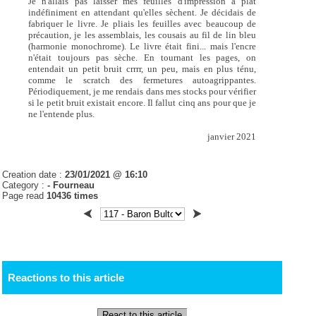
Je n'allais pas laisser mes feuilles d'impression à plat
indéfiniment en attendant qu'elles sèchent. Je décidais de
fabriquer le livre. Je pliais les feuilles avec beaucoup de
précaution, je les assemblais, les cousais au fil de lin bleu
(harmonie monochrome). Le livre était fini... mais l'encre
n'était toujours pas sèche. En tournant les pages, on
entendait un petit bruit crrrr, un peu, mais en plus ténu,
comme le scratch des fermetures autoagrippantes.
Périodiquement, je me rendais dans mes stocks pour vérifier
si le petit bruit existait encore. Il fallut cinq ans pour que je
ne l'entende plus.
janvier 2021
Creation date :
23/01/2021 @ 16:10
Category :
-
Fourneau
Page read
10436 times
Reactions to this article
React to this article