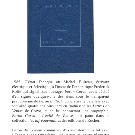
1986. C'était l'époque où Michel Bulteau, écrivain
électrique et éclectique, à l'instar de l'excentrique Frederick
Rolfe qui signait ses ouvrages
baron Corvo,
avait décidé
d'en signer quelques-uns des siens sous le transparent
pseudonyme de
baron Bulto
. Il concrétisa le parallèle avec
son aîné quatre ans plus tard en traduisant les
Lettres de
Venise
de Corvo, et en lui consacrant une biographie,
Baron Corvo : L'exilé de Venise,
qui parut dans la
collection
les infréquentables
des éditions du Rocher.
Baron Bulto avait commencé d'exister deux plus tôt avec
l'Ennemie des tentations,
une mince et petite plaquette