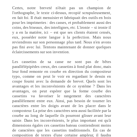
Certes, notre breveté n'était pas un champion de
l'orthographe, le texte ci-dessus, recopié scrupuleusement,
en fait foi. Il était menuisier et fabriquait des outils en bois
pour les imprimeries : des casses, et probablement aussi des
coins, des biseaux, des interlignes, etc. L'ironie – si ironie il
y a en la matière, ici – est que ses clients étaient censés,
eux, posséder notre langue à la perfection. Mais nous
reviendrons sur son personnage plus tard. Nous n'en avons
pas fini avec lui. Tentons maintenant de donner quelques
éclaircissements sur son invention.
Les cassetins de sa casse ne sont pas de bêtes
parallélépipèdes creux, des cassetins à fond plat donc, mais
leur fond remonte en courbe en direction du compositeur
typo, comme on peut le voir en regardant le dessin en
coupe fourni avec la demande de brevet. Quels sont les
avantages et les inconvénients de ce système ? Dans les
avantages, on peut espérer que la forme courbe des
cassetins va favoriser le rangement des caractères
parallèlement entre eux. Ainsi, pas besoin de tourner les
caractères entre les doigts avant de les placer dans le
composteur. La prise des caractères sera aussi facilitée par la
courbe au long de laquelle ils pourront glisser avant leur
saisie. Dans les inconvénients, le plus important est qu'à
dimensions égales ces cassetins bateau contiendront moins
de caractères que les cassetins traditionnels. En cas de
composition de textes d'une certaine ampleur, il faudra