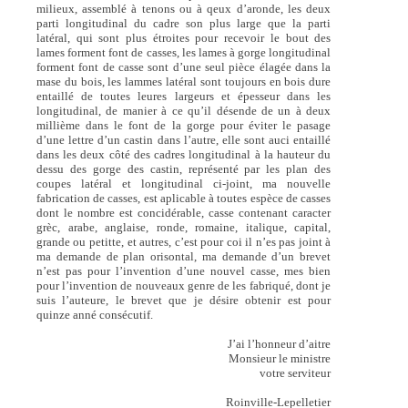
milieux, assemblé à tenons ou à qeux d’aronde, les deux
parti longitudinal du cadre son plus large que la parti
latéral, qui sont plus étroites pour recevoir le bout des
lames forment font de casses, les lames à gorge longitudinal
forment font de casse sont d’une seul pièce élagée dans la
mase du bois, les lammes latéral sont toujours en bois dure
entaillé de toutes leures largeurs et épesseur dans les
longitudinal, de manier à ce qu’il désende de un à deux
millième dans le font de la gorge pour éviter le pasage
d’une lettre d’un castin dans l’autre, elle sont auci entaillé
dans les deux côté des cadres longitudinal à la hauteur du
dessu des gorge des castin, représenté par les plan des
coupes latéral et longitudinal ci-joint, ma nouvelle
fabrication de casses, est aplicable à toutes espèce de casses
dont le nombre est concidérable, casse contenant caracter
grèc, arabe, anglaise, ronde, romaine, italique, capital,
grande ou petitte, et autres, c’est pour coi il n’es pas joint à
ma demande de plan orisontal, ma demande d’un brevet
n’est pas pour l’invention d’une nouvel casse, mes bien
pour l’invention de nouveaux genre de les fabriqué, dont je
suis l’auteure, le brevet que je désire obtenir est pour
quinze anné consécutif.
J’ai l’honneur d’aitre
Monsieur le ministre
votre serviteur
Roinville-Lepelletier