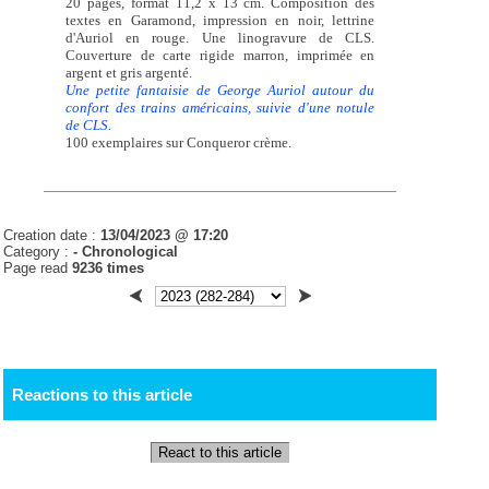
20 pages, format 11,2 x 13 cm. Composition des
textes en Garamond, impression en noir, lettrine
d'Auriol en rouge. Une linogravure de CLS.
Couverture de carte rigide marron, imprimée en
argent et gris argenté.
Une petite fantaisie de George Auriol autour du
confort des trains américains, suivie d'une notule
de CLS.
100 exemplaires sur Conqueror crème.
Creation date :
13/04/2023 @ 17:20
Category :
-
Chronological
Page read
9236 times
Reactions to this article
React to this article