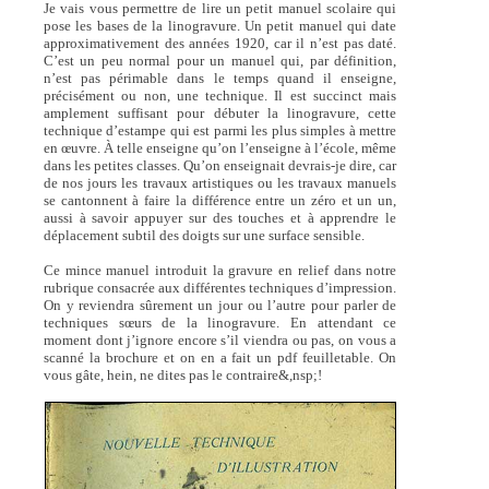
Je vais vous permettre de lire un petit manuel scolaire qui
pose les bases de la linogravure. Un petit manuel qui date
approximativement des années 1920, car il n’est pas daté.
C’est un peu normal pour un manuel qui, par définition,
n’est pas périmable dans le temps quand il enseigne,
précisément ou non, une technique. Il est succinct mais
amplement suffisant pour débuter la linogravure, cette
technique d’estampe qui est parmi les plus simples à mettre
en œuvre. À telle enseigne qu’on l’enseigne à l’école, même
dans les petites classes. Qu’on enseignait devrais-je dire, car
de nos jours les travaux artistiques ou les travaux manuels
se cantonnent à faire la différence entre un zéro et un un,
aussi à savoir appuyer sur des touches et à apprendre le
déplacement subtil des doigts sur une surface sensible.
Ce mince manuel introduit la gravure en relief dans notre
rubrique consacrée aux différentes techniques d’impression.
On y reviendra sûrement un jour ou l’autre pour parler de
techniques sœurs de la linogravure. En attendant ce
moment dont j’ignore encore s’il viendra ou pas, on vous a
scanné la brochure et on en a fait un pdf feuilletable. On
vous gâte, hein, ne dites pas le contraire&,nsp;!