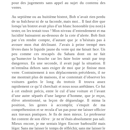
pour des jugements sans appel au sujet du contenu des
verres.
Au septième ou au huitième bistrot, Bob n’avait rien perdu
de sa fraîcheur ni de sa faconde, mais moi... Il faut dire que
lorsqu’un bistrot avait plus d’un blanc honorable (ou non) à
tester, on les testait tous ! Mon niveau d’entendement et ma
lucidité baissaient au-dessous de la cote d’alerte. Bob finit
par s’en rendre compte, d’autant que je n’hésitais pas à
avouer mon état déclinant. J’avais à peine trempé mes
lèvres dans le liquide jaune du verre qui me faisait face. Un
peu comme ces rescapés du Sahara dont on ne fait
qu’humecter la bouche car les faire boire serait par trop
dangereux. En une seconde, il avait jugé la situation. Il
m’entraîna dehors sans exiger de moi que je finisse mon
verre. Contrairement à nos déplacements précédents, il ne
me montrait plus de maisons, il se contentait d’observer les
voitures garées le long du trottoir. Il trouva assez
rapidement ce qu’il cherchait et nous nous arrêtâmes. Ce fut
à cet endroit précis, entre le cul d’une voiture et l’avant
d’une autre séparés d’une largeur d’homme, que je reçus,
élève attentionné, sa leçon de dégueulage. Il mima la
position, les gestes à accomplir, s’enquit de ma
compréhension et se recula d’un pas pour me laisser officier
aux travaux pratiques. Je fis de mon mieux. Le professeur
fut content de son élève : je ne m’étais absolument pas sali.
Mieux encore, je me sentais léger. Encore barbouillé mais
léger. Sans me laisser le temps de réfléchir, sans me laisser le