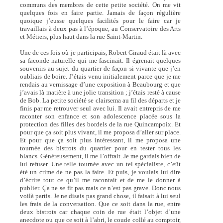
communs des membres de cette petite société. On me vit
quelques fois en faire partie. Jamais de façon régulière
quoique j’eusse quelques facilités pour le faire car je
travaillais à deux pas à l’époque, au Conservatoire des Arts
et Métiers, plus haut dans la rue Saint-Martin.
Une de ces fois où je participais, Robert Giraud était là avec
sa faconde naturelle qui me fascinait. Il égrenait quelques
souvenirs au sujet du quartier de façon si vivante que j’en
oubliais de boire. J’étais venu initialement parce que je me
rendais au vernissage d’une exposition à Beaubourg et que
j’avais là matière à une jolie transition ; j’étais resté à cause
de Bob. La petite société se clairsema au fil des départs et je
finis par me retrouver seul avec lui. Il avait entrepris de me
raconter son enfance et son adolescence placée sous la
protection des filles des bordels de la rue Quincampoix. Et
pour que ça soit plus vivant, il me proposa d’aller sur place.
Et pour que ça soit plus intéressant, il me proposa une
tournée des bistrots du quartier pour en tester tous les
blancs. Généreusement, il me l’offrait. Je me gardais bien de
lui refuser. Une telle tournée avec un tel spécialiste, c’eût
été un crime de ne pas la faire. Et puis, je voulais lui dire
d’écrire tout ce qu’il me racontait et de me le donner à
publier. Ça ne se fit pas mais ce n’est pas grave. Donc nous
voilà partis. Je ne disais pas grand chose, il faisait à lui seul
les frais de la conversation. Que ce soit dans la rue, entre
deux bistrots car chaque coin de rue était l’objet d’une
anecdote ou que ce soit à l’abri, le coude collé au comptoir,