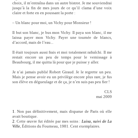
choix, il m’entraîna dans un autre bistrot. Je me souviendrai
jusqu’à la fin de mes jours de ce qu’il clama d’une voix
claire et forte en en poussant la porte :
– Un blanc pour moi, un Vichy pour Monsieur !
Il but son blanc, je bus mon Vichy. Il paya son blanc, il me
laissa payer mon Vichy. Payer une tournée de blancs,
d’accord, mais de l’eau...
Il était toujours aussi frais et moi totalement rafraîchi. Il me
restait encore un peu de temps pour le vernissage à
Beaubourg, il me quitta là pour que je puisse y aller.
Je n’ai jamais publié Robert Giraud. Je le regrette un peu.
Mais je pense avoir eu un privilège encore plus rare, je fus
son élève en dégueulage et de ça, je n’en suis pas peu fier !
CLS
mai 2009
1
. Non pas définitivement, mais disparue de Paris où elle
avait boutique.
2
. Cette œuvre fut éditée par mes soins :
Luisa, suivi de La
Ville
, Éditions du Fourneau, 1981. Cent exemplaires.