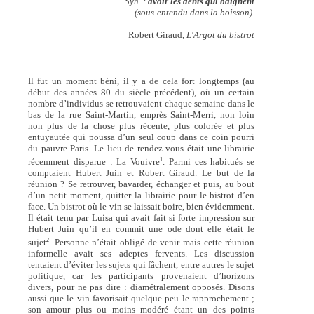
Syn. :
avoir les dents qui baignent
(sous-entendu dans la boisson).
Robert Giraud,
L'Argot du bistrot
Il fut un moment béni, il y a de cela fort longtemps (au
début des années 80 du siècle précédent), où un certain
nombre d’individus se retrouvaient chaque semaine dans le
bas de la rue Saint-Martin, emprès Saint-Merri, non loin
non plus de la chose plus récente, plus colorée et plus
entuyautée qui poussa d’un seul coup dans ce coin pourri
du pauvre Paris. Le lieu de rendez-vous était une librairie
1
récemment disparue : La Vouivre
. Parmi ces habitués se
comptaient Hubert Juin et Robert Giraud. Le but de la
réunion ? Se retrouver, bavarder, échanger et puis, au bout
d’un petit moment, quitter la librairie pour le bistrot d’en
face. Un bistrot où le vin se laissait boire, bien évidemment.
Il était tenu par Luisa qui avait fait si forte impression sur
Hubert Juin qu’il en commit une ode dont elle était le
2
sujet
. Personne n’était obligé de venir mais cette réunion
informelle avait ses adeptes fervents. Les discussion
tentaient d’éviter les sujets qui fâchent, entre autres le sujet
politique, car les participants provenaient d’horizons
divers, pour ne pas dire : diamétralement opposés. Disons
aussi que le vin favorisait quelque peu le rapprochement ;
son amour plus ou moins modéré étant un des points