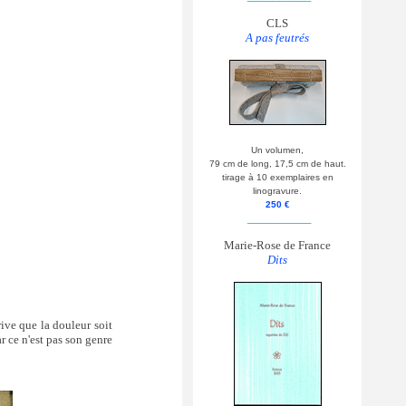
CLS
A pas feutrés
Un volumen,
79 cm de long, 17,5 cm de haut.
tirage à 10 exemplaires en
linogravure.
250 €
__________
Marie-Rose de France
Dits
rive que la douleur soit
r ce n'est pas son genre