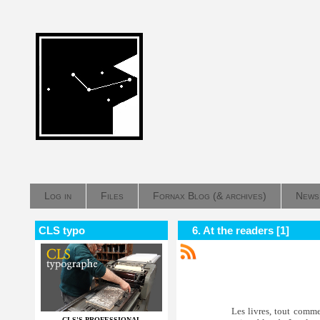
Log in
Files
Fornax Blog (& archives)
News
CLS typo
6. At the readers [1]
Les livres, tout comme
CLS'S PROFESSIONAL