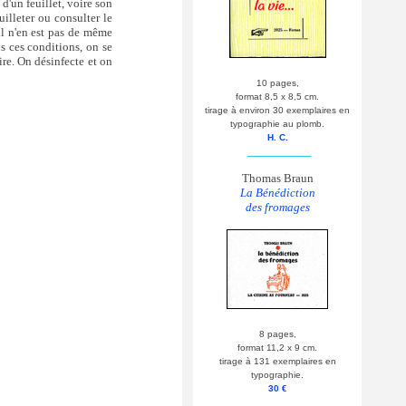
 d'un feuillet, voire son
uilleter ou consulter le
 il n'en est pas de même
s ces conditions, on se
re. On désinfecte et on
10 pages,
format 8,5 x 8,5 cm.
tirage à environ 30 exemplaires en
typographie au plomb.
H. C.
__________
Thomas Braun
La Bénédiction
des fromages
8 pages,
format 11,2 x 9 cm.
tirage à 131 exemplaires en
typographie.
30 €
__________