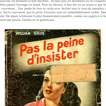
souvent, les blessures se font discrètes : les faux plis, les déchirures ou les coupures
bles quand l'ouvrage est fermé. Pour les déceler, il faut lire ou ne serait-ce que fe
a couverture... Une jambe de bois se cache avec facilité sous le tissu du pantalon,
ue. Sur la couverture,
pas la peine d'insister,
tout est irrémédiablement visible. Dan
ut. On répare la blessure le plus humainement possible, comme on a appris à le fai
enne que pourra. Guérira ou ne guérira pas...