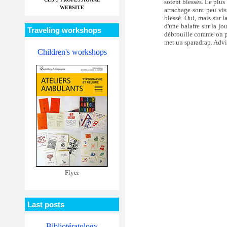
soient blessés. Le plus 
WEBSITE
arrachage sont peu visi
blessé. Oui, mais sur l
d'une balafre sur la jo
Traveling workshops
débrouille comme on pe
met un sparadrap. Advi
Children's workshops
Flyer
Last posts
Bibliotératology