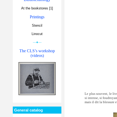
At the bookstores [1]
Printings
Stencil
Linocut
—♦—
The CLS’s workshop
(videos)
Le plus souvent, le liv
si intense, si foudroya
mais il dit la blessure et
General catalog