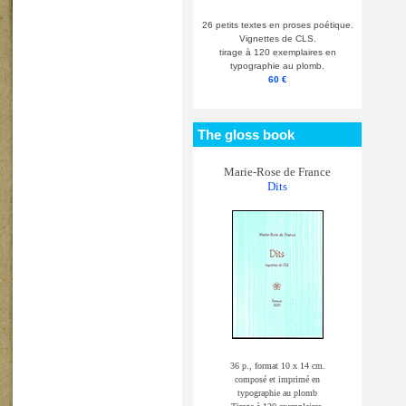
26 petits textes en proses poétique.
Vignettes de CLS.
tirage à 120 exemplaires en
typographie au plomb.
60 €
The gloss book
Marie-Rose de France
Dits
36 p., format 10 x 14 cm.
composé et imprimé en
typographie au plomb