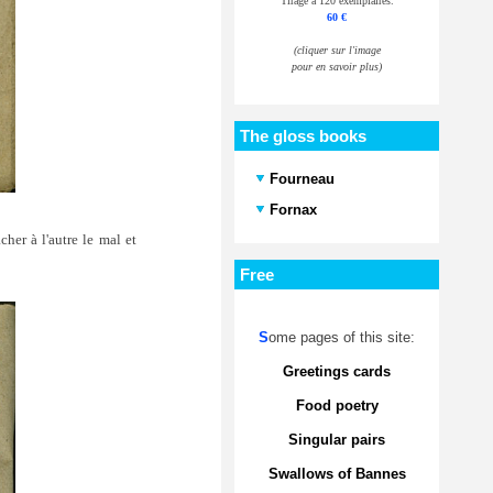
Tirage à 120 exemplaires.
60 €
(cliquer sur l'image
pour en savoir plus)
The gloss books
Fourneau
Fornax
cher à l'autre le mal et
Free
S
ome pages of this site:
Greetings cards
Food poetry
Singular pairs
Swallows of Bannes