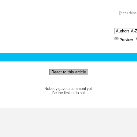
[paru dan
Preview
React to this article
Nobody gave a comment yet.
Be the first to do so!