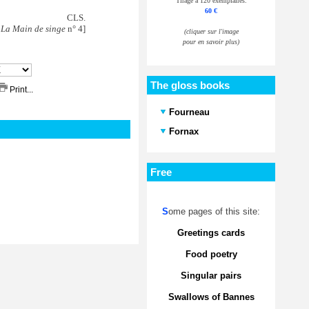
Tirage à 120 exemplaires.
60 €
CLS.
s
La Main de singe
n° 4]
(cliquer sur l'image
pour en savoir plus)
The gloss books
Print...
Fourneau
Fornax
Free
S
ome pages of this site:
Greetings cards
Food poetry
Singular pairs
Swallows of Bannes