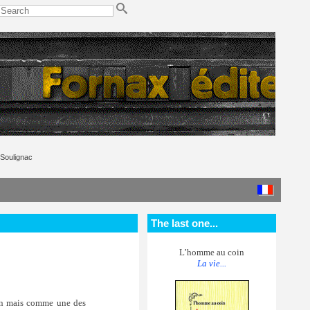
Soulignac
The last one...
L’homme au coin
La vie...
ion mais comme une des