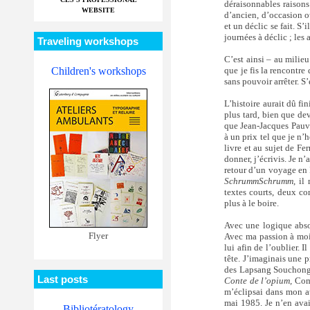
déraisonnables raisons 
WEBSITE
d’ancien, d’occasion o
et un déclic se fait. S’
journées à déclic ; les 
Traveling workshops
C’est ainsi – au milie
que je fis la rencontre
Children's workshops
sans pouvoir arrêter. S
L’histoire aurait dû fin
plus tard, bien que dev
que Jean-Jacques Pauve
à un prix tel que je n’
livre et au sujet de Fe
donner, j’écrivis. Je 
retour d’un voyage en 
SchrummSchrumm
, il
textes courts, deux co
plus à le boire.
Avec une logique absol
Flyer
Avec ma passion à moi,
lui afin de l’oublier. 
tête. J’imaginais une 
des Lapsang Souchong c
Last posts
Conte de l’opium,
Comb
m’éclipsai dans mon at
mai 1985. Je n’en avai
Bibliotératology