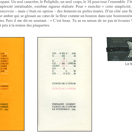
oupant. Un seul caractère, le Poliphile, un seul corps, le 16 pour tout l’ensemble. J’
mplexité irréalisable, extrême rigueur réalisée. Pour « enrichir » cette simplicit
ncevoir – mais c’était en option – des fermoirs en perles tissées. D’un côté une fle
ur ambre qui se glissait au cœur de la fleur comme un bouton dans une boutonniè
es. Puis il me dit en souriant : « C’est beau. Tu as eu raison de ne pas m’écouter 
 pris à la remise des plaquettes.
Le f