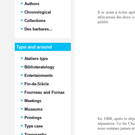
Authors
Il se remit à écrire ap
Chronological
délicatesse des deux co
Collections
publié.
Des barbares...
Typo and around
Ateliers typo
Biblioteratology
Entertainments
Fin-de-Siècle
Fourneau and Fornax
Meetings
Museums
Printings
En 1988, après le dépa
séparation. Ce fut
Cha
Type case
nous sommes jamais revu
Typography