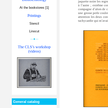
jaquette noire les regr
à l’autre ; extrême co
At the bookstores [1]
compagne d’alors de co
une grosse perle coule
Printings
attention les deux cont
tachycardie qui m’avait
Stencil
Linocut
—♦—
The CLS’s workshop
(videos)
General catalog