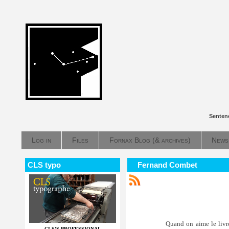
Senten
Log in
Files
Fornax Blog (& archives)
News
CLS typo
Fernand Combet
Quand on aime le livr
CLS'S PROFESSIONAL