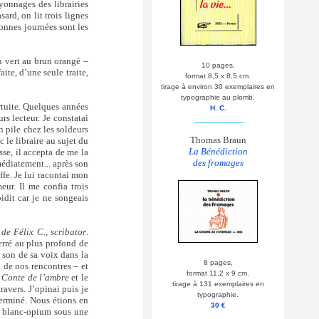
ayonnages des librairies
rd, on lit trois lignes
 bonnes journées sont les
u vert au brun orangé –
10 pages,
ite, d’une seule traite,
format 8,5 x 8,5 cm.
tirage à environ 30 exemplaires en
typographie au plomb.
fortuite. Quelques années
H. C.
rs lecteur. Je constatai
__________
 pile chez les soldeurs
Thomas Braun
 le libraire au sujet du
La Bénédiction
sse, il accepta de me la
des fromages
édiatement... après son
fe. Je lui racontai mon
eur. Il me confia trois
idit car je ne songeais
de Félix C., scribator
.
erré au plus profond de
e son de sa voix dans la
8 pages,
 de nos rencontres – et
format 11,2 x 9 cm.
e
Conte de l’ambre
et le
tirage à 131 exemplaires en
ravers. J’opinai puis je
typographie.
terminé. Nous étions en
30 €
gé blanc-opium sous une
__________