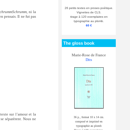
26 petits textes en proses poétique.
chrummSchrumm,
ni la
Vignettes de CLS.
n pensais. Il ne fut pas
tirage à 120 exemplaires en
typographie au plomb.
60 €
The gloss book
Marie-Rose de France
Dits
texte sur l’amour et la
36 p., format 10 x 14 cm.
 se séparèrent. Nous ne
composé et imprimé en
typographie au plomb