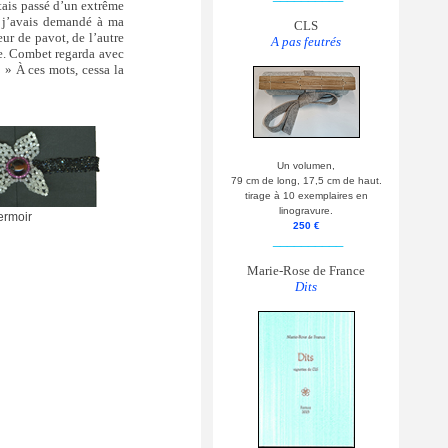
étais passé d’un extrême
é, j’avais demandé à ma
CLS
ur de pavot, de l’autre
A pas feutrés
re. Combet regarda avec
! » À ces mots, cessa la
Un volumen,
79 cm de long, 17,5 cm de haut.
tirage à 10 exemplaires en
linogravure.
ermoir
250 €
__________
Marie-Rose de France
Dits