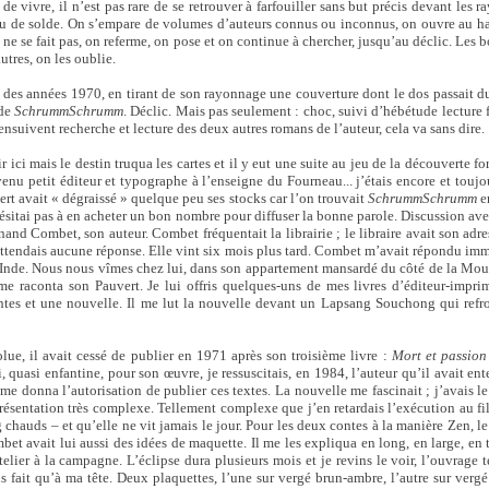
de vivre, il n’est pas rare de se retrouver à farfouiller sans but précis devant les r
u de solde. On s’empare de volumes d’auteurs connus ou inconnus, on ouvre au hasa
il ne se fait pas, on referme, on pose et on continue à chercher, jusqu’au déclic. Les
autres, on les oublie.
u des années 1970, en tirant de son rayonnage une couverture dont le dos passait d
 de
SchrummSchrumm
. Déclic. Mais pas seulement : choc, suivi d’hébétude lecture fa
’ensuivent recherche et lecture des deux autres romans de l’auteur, cela va sans dire.
ir ici mais le destin truqua les cartes et il y eut une suite au jeu de la découverte 
enu petit éditeur et typographe à l’enseigne du Fourneau... j’étais encore et toujou
rt avait « dégraissé » quelque peu ses stocks car l’on trouvait
SchrummSchrumm
en
hésitai pas à en acheter un bon nombre pour diffuser la bonne parole. Discussion avec
rnand Combet, son auteur. Combet fréquentait la librairie ; le libraire avait son adre
n’attendais aucune réponse. Elle vint six mois plus tard. Combet m’avait répondu imm
Inde. Nous nous vîmes chez lui, dans son appartement mansardé du côté de la Mouf
 me raconta son Pauvert. Je lui offris quelques-uns de mes livres d’éditeur-imprim
ntes et une nouvelle. Il me lut la nouvelle devant un Lapsang Souchong qui refro
ue, il avait cessé de publier en 1971 après son troisième livre :
Mort et passion 
 quasi enfantine, pour son œuvre, je ressuscitais, en 1984, l’auteur qu’il avait ent
Il me donna l’autorisation de publier ces textes. La nouvelle me fascinait ; j’avais l
présentation très complexe. Tellement complexe que j’en retardais l’exécution au fil
hauds – et qu’elle ne vit jamais le jour. Pour les deux contes à la manière Zen, l
et avait lui aussi des idées de maquette. Il me les expliqua en long, en large, en t
elier à la campagne. L’éclipse dura plusieurs mois et je revins le voir, l’ouvrage 
s fait qu’à ma tête. Deux plaquettes, l’une sur vergé brun-ambre, l’autre sur ver