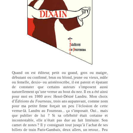
Quand on est éditeur, petit ou grand, gros ou maigre,
débutant ou confirmé, brun ou blond, jeune ou vieux, mâle
ou femelle, dexio- ou aristéroscribe, il est patent et épatant
de constater que certains auteurs s’imposent aussi
naturellement qu’une verrue au bout du nez. Il en a été ainsi
pour moi en 1980 avec Henri-Désiré Landru. Mon choix
d’
Éditions du Fourneau,
trois ans auparavant, comme nom
pour ma petite firme forçait un peu l’éclosion de cette
verrue-là. Landru au Fourneau... ça s’imposait. Oui... mais
que publier de lui ? Si sa célébrité était certaine et
incontestable, elle n’était pas due au fait littéraire. Son
carnet de notes ? Il y consignait tout jusqu’à l’achat de ses
billets de train Paris-Gambais, deux allers, un retour... Peu