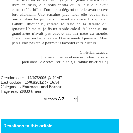
compostait les billets des voyageurs. Quand elle eut mon
livre en main, elle nous confia qu’un jour elle avait
composté le billet d’un barbu dégarni qu’elle avait trouvé
fort charmant. Une semaine plus tard, elle voyait son
portrait dans les journaux. Il avait été arrêté. Il s’appelait
Landru. Interloqué, comme le reste de la famille qui
ignorait l’histoire, je fis un rapide calcul. A l’époque, ma
grand-mère n’avait pas encore mis ma mère au monde.
C’était une très belle femme. Que se serait-il passé si... Mais
je n’aurais pas été là pour vous raconter cette histoire...
Christian Laucou
[version illustrée et non écourtée du texte
paru dans
Le Nouvel Attila
n° 3, automne-hiver 2005]
Creation date :
12/07/2006 @ 21:47
Last update :
15/03/2012 @ 16:54
Category :
- Fourneau and Fornax
Page read
20039 times
Reactions to this article