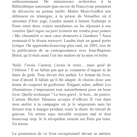
enthousiasmant. De minutieuses recherches à la
Bibliothèque nationale (pas encore de France) me permirent
de découvrir un poème inédit. Maître Moro-Giafferi son
défenseur en témoigne, à la prison de Versailles où il
attendait d’être jugé, Landru aimait à lutiner Eutherpe et
Erato entre deux visites mondaines ou les réponses à son
courrier.
Quel signe au port lointain me rendra pour jamais
/ Ma chaumière et mon cœur demeurés à Gambais ?
Ainsi
terminait-il le dizain retrouvé. Landru était un grand poète
lyrique. On apprendra beaucoup plus tard, en 2001, lors de
la publication de sa correspondance avec Jean-Baptiste
Botul, qu’il était aussi l’un des maîtres de la mise en boîte.
Voilà. J’avais l’auteur, j’avais le texte... mais
quid
de
l’édition ? Il ne fallait pas que je commette d’impair ni de
faute de goût. Tout devait être parfait. Le format du livre,
tout d’abord. Il fallait qu’il fût adapté. Je choisis donc une
forme de couperet de guillotine. Élégant, sobre, raffiné. Les
illustrations s’imposaient tout naturellement pour un beau
livre. Quelle technique ? Le bois gravé ; le bois... de justice.
L’artiste Michel Tabanou accepta d’officier. Il vint dans
mon atelier à la campagne où je le séquestrais sans lui
donner trop à manger pendant toute la durée du travail de
gravure. Un artiste repu travaille toujours mal et dort
beaucoup trop. Je le réexpédiai ensuite sur Paris par train.
Un retour.
La possession de ce livre exceptionnel devait se mériter.