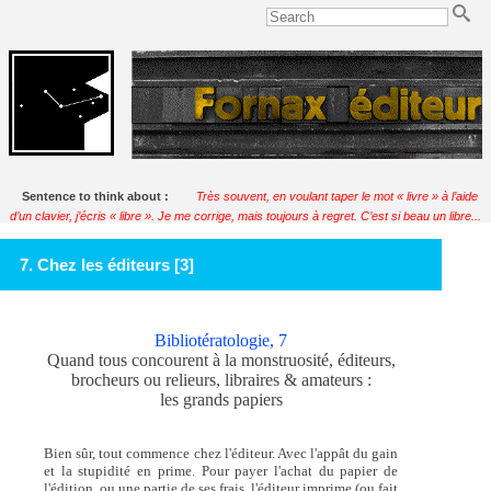
Sentence to think about :
Très souvent, en voulant taper le mot « livre » à l’aide
d’un clavier, j’écris « libre ». Je me corrige, mais toujours à regret. C’est si beau un libre...
Soulignac
7. Chez les éditeurs [3]
Bibliotératologie, 7
Quand tous concourent à la monstruosité, éditeurs,
brocheurs ou relieurs, libraires & amateurs :
les grands papiers
Bien sûr, tout commence chez l'éditeur. Avec l'appât du gain
et la stupidité en prime. Pour payer l'achat du papier de
l'édition, ou une partie de ses frais, l'éditeur imprime (ou fait