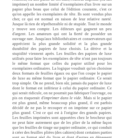
imprimer)
un nombre limité d’exemplaires d'un livre sur un
papier plus beau que celui de l'édition courante, c'est ce
qu'on appelle les exemplaires de tête. Ils sont vendus plus
cher, ce qui est normal en raison de leur relative rareté.
Jusque là rien de répréhensible ni de stupide. Tout le monde
y trouve son compte. Les éditeurs qui gagnent un peu
d'argent. Les amateurs qui ont la fierté de posséder un
ouvrage rare. Jusqu'aux bibliothécaires et conservateurs qui
apprécient la plus grande solidité et la plus grande
durabilité des papiers de luxe choisis. La dérive et la
stupidité viennent après. Les feuilles des papiers de luxe
utilisés pour faire les exemplaires de tête n'ont pas toujours
le même format que celles du papier utilisé pour les
exemplaires ordinaires. La logique voudrait qu'on choisisse
deux formats de feuilles égaux ou que l'on coupe le papier
de luxe au même format que le papier ordinaire. Ce serait
trop simple. On ne prend, bien sûr, jamais du papier de luxe
dont le format est inférieur à celui du papier ordinaire. Ce
qui serait ridicule, on ne pourrait pas fabriquer l'ouvrage, ou
pis on risquerait d'
imprimer dans le vide
. Mais si le papier
est plus grand, même beaucoup plus grand, il est parfois
décidé de ne pas le recouper et on imprime sur ce papier
plus grand. C'est ce qui est à l'origine des grands papiers.
Les feuilles imprimées sont apportées chez le brocheur qui
ne peut faire autrement que de les plier de la même façon
que les feuilles de tirage sur papier ordinaire, ce qui conduit
à créer des feuilles pliées (des cahiers) dont certaines parties
sont au format réel du livre et dont d'autres en dépassent