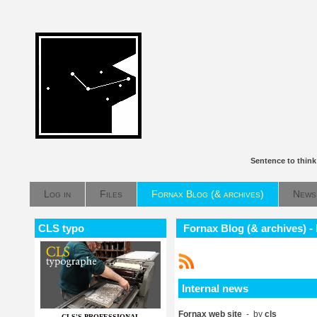
Sentence to thin
Log in
Files
Fornax Blog (& archives)
News
CLS typo
Fornax Blog (& archives) -
Internal news
Fornax web site
- by
cls
CLS'S PROFESSIONAL