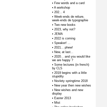
•
Few words and a card
•
A workshop
•
202... 4
•
Week-ends de reliure,
week-ends de typographie
•
Two new books
•
2023, why not?
•
JEMA
•
2022 is coming
•
Speaker! ...
•
2021... phew!
•
New, at last...
•
2020... and you would like
we are happy ?
•
Some lectures (in french)
by CLS
•
2019 begins with a little
stupidity
•
Novlety springtime 2018
•
New year then new wishes
•
New wishes and new
display
•
Easter 2013
•
Mist