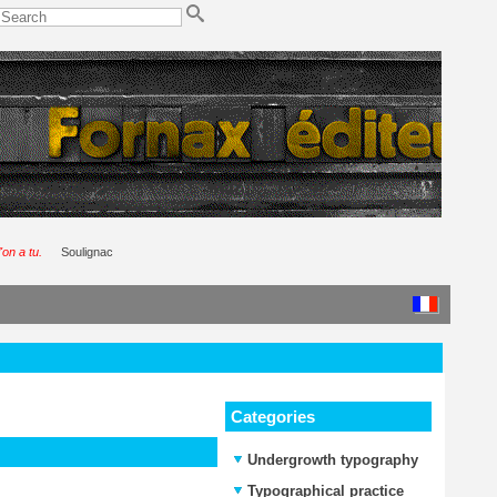
'on a tu.
Soulignac
Categories
Undergrowth typography
Typographical practice