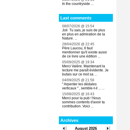
In the countryside ...
Last comments
08/07/2026 @ 15:54
Joli Tu sais, je suis de plus
en plus en admiration de la
Nature. ...
28/04/2026 @ 22:45
Père Laucou, Il faut
mentionner qu'il existe aussi
de ce livre une édition ...
05/09/2025 @ 19:34
Merci Valère. Maintenant la
lecture me paraît évidente. Je
butais sur ce mot sa ...
04/09/2025 @ 21:56
" Arpenter les dédales
verticaux " , semble-t-il ... ...
15/08/2025 @ 16:43
Merci pour la pub ! Nous
sommes contents d'avoir ta
contribution. Voici ...
Archives
August 2026