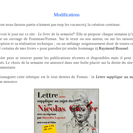
Modifications
dont nous faisons partie n'aiment pas trop les vacances), la création continue.
oit le jour sur ce site :
Le livre de la semaine
. Elle se propose chaque semaine (c'e
1
ur un ouvrage de Fourneau/Fornax. Sur le texte ou son auteur, ou sur les raison
ception et sa réalisation technique ; ou un mélange soigneusement dosé de toutes c
é certains de mes livres » pour parodier (et rendre hommage à)
Raymond Roussel
.
re peut se trouver parmi les publications récentes et disponibles mais il peut a
sés. Le choix de la semaine est annoncé dans une boîte placée sur la droite du sit
mmentaire.
inaugurer cette rubrique est le tout dernier de Fornax : la
Lettre supplique au su
ime annonce.