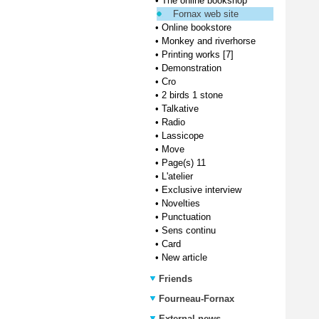
•
The online bookshop
Fornax web site
•
Online bookstore
•
Monkey and riverhorse
•
Printing works [7]
•
Demonstration
•
Cro
•
2 birds 1 stone
•
Talkative
•
Radio
•
Lassicope
•
Move
•
Page(s) 11
•
L'atelier
•
Exclusive interview
•
Novelties
•
Punctuation
•
Sens continu
•
Card
•
New article
Friends
Fourneau-Fornax
External news