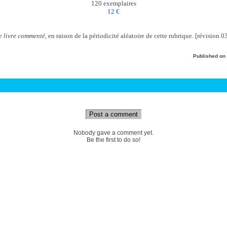
120 exemplaires
12 €
e livre commenté
, en raison de la périodicité aléatoire de cette rubrique. [révision 
Published on
Post a comment
Nobody gave a comment yet.
Be the first to do so!