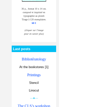
36 p., format 10 x 14 cm.
composé et imprimé en
typographie au plomb
Tirage à 120 exemplaires.
60 €
(cliquer sur l'image
pour en savoir plus)
Last posts
Bibliotératology
At the bookstores [1]
Printings
Stencil
Linocut
—♦—
The CLS’s workshop