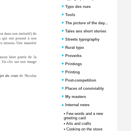
Typo des rues
Tools
The picture of the day...
Tales ans short stories
st dans son intitulé) de
s qui ont poussé à son
Streets typography
es raisons. Une manière
Rural typo
Proverbs
ussi faire partie de la
e. Un clic sur son image
Printings
Printing
jet du cran
de Nicolas
Post-competition
Places of conviviality
My masters
Internal news
•
Few words and a new
greeting card
•
Arts and crafts
•
Cooking on the stove