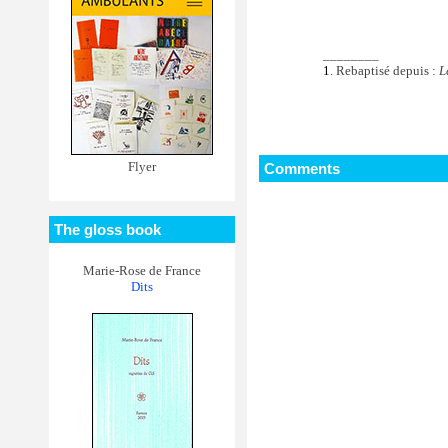
________
1
. Rebaptisé depuis :
L
Flyer
Comments
The gloss book
Marie-Rose de France
Dits