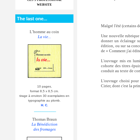
WEBSITE
The last one...
Malgré l'été (certains 
L’homme au coin
Une nouvelle rubrique v
La vie...
donner un éclairage s
édition, ou sur sa con
de « Comment j'ai édit
L'ouvrage mis en lumiè
cohorte des titres épui
conduit au texte de co
L'ouvrage choisi pour 
Cirier, dont c'est la pr
10 pages,
format 8,5 x 8,5 cm.
tirage à environ 30 exemplaires en
typographie au plomb.
H. C.
__________
Thomas Braun
La Bénédiction
des fromages