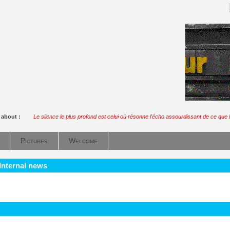
k about :
Le silence le plus profond est celui où résonne l'écho assourdissant de ce que l
Pictures
Welcome
 Internal news