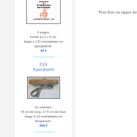
Pour finir, un rappel de
8 pages,
format 11,2 x 9 cm.
tirage à 131 exemplaires en
typographie.
30 €
__________
CLS
A pas feutrés
Un volumen,
79 cm de long, 17,5 cm de haut.
tirage à 10 exemplaires en
linogravure.
250 €
__________