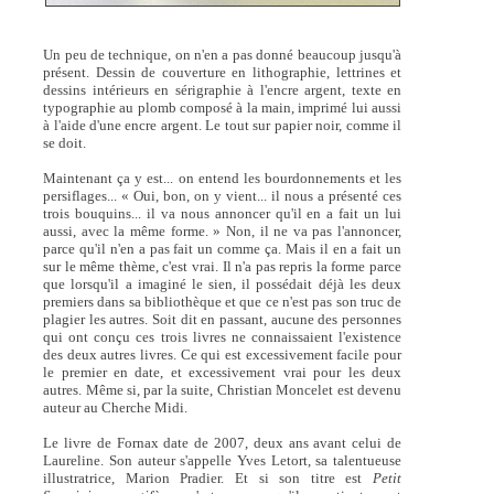
Un peu de technique, on n'en a pas donné beaucoup jusqu'à
présent. Dessin de couverture en lithographie, lettrines et
dessins intérieurs en sérigraphie à l'encre argent, texte en
typographie au plomb composé à la main, imprimé lui aussi
à l'aide d'une encre argent. Le tout sur papier noir, comme il
se doit.
Maintenant ça y est... on entend les bourdonnements et les
persiflages... « Oui, bon, on y vient... il nous a présenté ces
trois bouquins... il va nous annoncer qu'il en a fait un lui
aussi, avec la même forme. » Non, il ne va pas l'annoncer,
parce qu'il n'en a pas fait un comme ça. Mais il en a fait un
sur le même thème, c'est vrai. Il n'a pas repris la forme parce
que lorsqu'il a imaginé le sien, il possédait déjà les deux
premiers dans sa bibliothèque et que ce n'est pas son truc de
plagier les autres. Soit dit en passant, aucune des personnes
qui ont conçu ces trois livres ne connaissaient l'existence
des deux autres livres. Ce qui est excessivement facile pour
le premier en date, et excessivement vrai pour les deux
autres. Même si, par la suite, Christian Moncelet est devenu
auteur au Cherche Midi.
Le livre de Fornax date de 2007, deux ans avant celui de
Laureline. Son auteur s'appelle Yves Letort, sa talentueuse
illustratrice, Marion Pradier. Et si son titre est
Petit