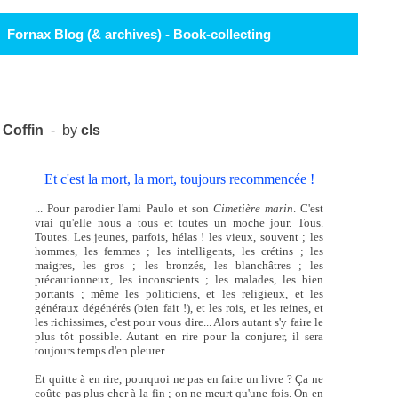
Fornax Blog (& archives) - Book-collecting
Coffin
- by
cls
Et c'est la mort, la mort, toujours recommencée !
... Pour parodier l'ami Paulo et son
Cimetière marin
. C'est
vrai qu'elle nous a tous et toutes un moche jour. Tous.
Toutes. Les jeunes, parfois, hélas ! les vieux, souvent ; les
hommes, les femmes ; les intelligents, les crétins ; les
maigres, les gros ; les bronzés, les blanchâtres ; les
précautionneux, les inconscients ; les malades, les bien
portants ; même les politiciens, et les religieux, et les
généraux dégénérés (bien fait !), et les rois, et les reines, et
les richissimes, c'est pour vous dire... Alors autant s'y faire le
plus tôt possible. Autant en rire pour la conjurer, il sera
toujours temps d'en pleurer...
Et quitte à en rire, pourquoi ne pas en faire un livre ? Ça ne
coûte pas plus cher à la fin ; on ne meurt qu'une fois. On en