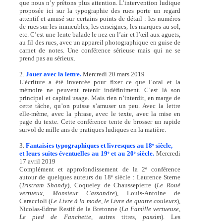
que nous n’y prêtons plus attention. L’intervention ludique
proposée ici sur la typographie des rues porte un regard
attentif et amusé sur certains points de détail : les numéros
de rues sur les immeubles, les enseignes, les marques au sol,
etc. C’est une lente balade le nez en l’air et l’œil aux aguets,
au fil des rues, avec un appareil photographique en guise de
carnet de notes. Une conférence sérieuse mais qui ne se
prend pas au sérieux.
2.
Jouer avec la lettre.
Mercredi 20 mars 2019
L’écriture a été inventée pour fixer ce que l’oral et la
mémoire ne peuvent retenir indéfiniment. C’est là son
principal et capital usage. Mais rien n’interdit, en marge de
cette tâche, qu’on puisse s’amuser un peu. Avec la lettre
elle-même, avec la phrase, avec le texte, avec la mise en
page du texte. Cette conférence tente de brosser un rapide
survol de mille ans de pratiques ludiques en la matière.
3.
Fantaisies typographiques et livresques au 18
siècle,
e
et leurs suites éventuelles au 19
et au 20
siècle.
Mercredi
e
e
17 avril 2019
Complément et approfondissement de la 2
conférence
e
autour de quelques auteurs du 18
siècle : Laurence Sterne
e
(
Tristram Shandy
), Coqueley de Chaussepierre (
Le Roué
vertueux, Monsieur Cassandre
), Louis-Antoine de
Caraccioli (
Le Livre à la mode, le Livre de quatre couleurs
),
Nicolas-Edme Restif de la Bretonne (
La Famille vertueuse,
Le pied de Fanchette
, autres titres,
passim
). Les