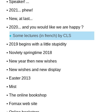
•
Speaker! ...
•
2021... phew!
•
New, at last...
•
2020... and you would like we are happy ?
Some lectures (in french) by CLS
•
2019 begins with a little stupidity
•
Novlety springtime 2018
•
New year then new wishes
•
New wishes and new display
•
Easter 2013
•
Mist
•
The online bookshop
•
Fornax web site