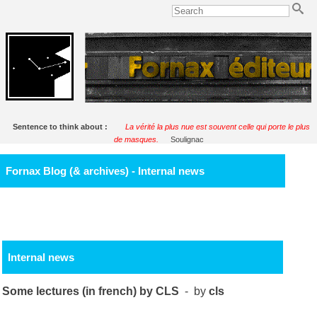
Sentence to think about :
La vérité la plus nue est souvent celle qui porte le plus
de masques.
Soulignac
Fornax Blog (& archives) - Internal news
Internal news
Some lectures (in french) by CLS
- by
cls