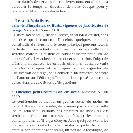
particularités de certains de ces livres nous entraîneront à
parcourir le temps en direction de notre époque pour y
relever des filiations ou des échos.
4.
Les a-côtés du livre,
achevés d’imprimer, ex-libris, vignettes de justification de
tirage.
Mercredi 15 mai 2019
Le livre, avant tout, tire son intérêt, sa raison d’exister, dans
le texte qu’il contient. Toutefois quelques éléments
constitutifs du livre hors le texte principal peuvent retenir
l’attention. Une attention amusée, parfois, ou celle plus
sérieuse voire plus austère du bibliophile fervent avide de
petits détails. Les achevés d’imprimer sont parfois l’objet de
créations amusantes, les ex-libris offrent un domaine varié
d’études artistiques et techniques, et les vignettes de
justification de tirage, sous couvert d’un prétendu contrôle
de l’auteur sur l’éditeur, offrent un décor prisé par certains
de ces derniers aux livres qu’ils publient.
5.
Quelques petits éditeurs du 20
siècle.
Mercredi 5 juin
e
2019
Le conférencier se met ici un peu en scène, du moins en
négatif. Il évoque et étudie, de manière partiale et partielle
(heureusement !), certains des créateurs de livres du 20
e
siècle qui furent un peu ses modèles et les créateurs
contemporains qu’il a pu côtoyer. Avec quelques exemples
choisis de ces productions éditoriales, il parle du rapport
entre le contenant et le contenu, un peu de la technique, de