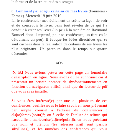
la forme et de la structure des ouvrages.
6.
Comment j’ai conçu certains de mes livres
(Fourneau /
Fornax). Mercredi 19 juin 2019
Ici le conférencier met réellement en scène sa façon de voir
et de concevoir le livre. Sans tout révéler de ce qui l’a
conduit à créer ses livres (un peu à la manière de Raymond
Roussel dont il reprend, pour sa conférence, un titre en le
détournant un peu). Il évoque les idées directrices qui se
sont cachées dans la réalisation de certains de ses livres les
plus originaux. Un parcours dans le temps sur quatre
décennies.
···oOo···
[N. B.]
Nous avions prévu sur cette page un formulaire
d'inscription en ligne. Nous avons dû le supprimer car il
présentait un certain nombre de dysfonctionnements en
fonction du navigateur utilisé, ainsi que du lecteur de pdf
que vous avez installé.
Si vous êtes intéressé(e) par une ou plusieurs de ces
conférences, veuillez nous le faire savoir en nous prévenant
par simple courriel à l'adresse du conférencier :
cls[at]fornax[point]fr, ou à celle de l'atelier de reliure qui
l'accueille : mariecerise[at]free[point]fr, en nous précisant
vos nom et prénom (les adresses mail sont parfois
sibyllines), et les numéros des conférences qui vous