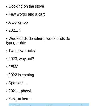
•
Cooking on the stove
•
Few words and a card
•
A workshop
•
202... 4
•
Week-ends de reliure, week-ends de
typographie
•
Two new books
•
2023, why not?
•
JEMA
•
2022 is coming
•
Speaker! ...
•
2021... phew!
•
New, at last...