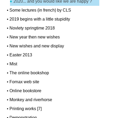
2020... and you would like we are happy ?
•
Some lectures (in french) by CLS
•
2019 begins with a little stupidity
•
Novlety springtime 2018
•
New year then new wishes
•
New wishes and new display
•
Easter 2013
•
Mist
•
The online bookshop
•
Fornax web site
•
Online bookstore
•
Monkey and riverhorse
•
Printing works [7]
•
Demonstration