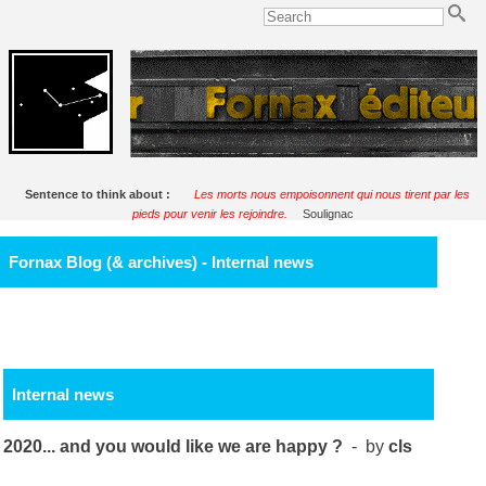
Sentence to think about :
Les morts nous empoisonnent qui nous tirent par les
pieds pour venir les rejoindre.
Soulignac
Fornax Blog (& archives) - Internal news
Internal news
2020... and you would like we are happy ?
- by
cls