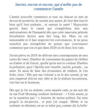
Janvier, encore et encore, qui n'arrête pas de
commencer l'année
L'année nouvelle commence et tout un chacun se met en
devoir de positiver, de sourire aux autres, de leur dire tout le
bien qu'il leur souhaite... et surtout la santé ! Hypocrisie
gravée dans le carare qui n'empêchera rien aux
malversations de l'humanité dès que cette mauvaise période
d'exaltation factice aura fait long feu. Mais on est
raisonnable et il faut respecter les convenances. Je ne peux
toutefois pas m'empêcher de penser que convenance
commence par con et que dans 2020 on lit deux fois vain.
J'avais prévu en 2019 de délivrer mes contemporains de mes
cartes de vœux. D'arrêter de consommer du papier de chiffon
ou d'arbre et de l'encre, quelle qu'en soit la couleur. D'arrêter
la pollution, quoi ! Qu'elle soit visuelle, tactile, postale... ou
autre. Et aussi de faire des économies de timbres. Je t'en
fiche, tiens ! Dès que ma volonté a eu le dos tourné, je me
suis empressé d'avoir une idée et de la réaliser incontinent,
vite fait sur le fourneau.
Dès que je l'ai eu réalisée, cette satanée carte, je me suis dit
en ma Ford Mustang conduite intérieure : « Cette année, je
ne la numérise pas ! », histoire de moins polluer. J'ai tenu
jusqu'à la mi-janvier... et puis j'ai craqué. Même si on
souhaite se réformer, on ne se refait pas, comme dit la belle-