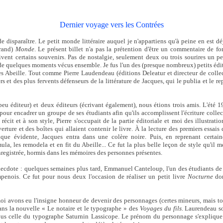
Dernier voyage vers les Contrées
e disparaître. Le petit monde littéraire auquel je n'appartiens qu'à peine en est 
grand)
Monde
. Le présent billet n'a pas la prétention d'être un commentaire de fo
vent certains souvenirs. Pas de nostalgie, seulement deux ou trois sourires un peu
 de quelques moments vécus ensemble. Je fus l'un des (presque nombreux) petits édi
es Abeille. Tout comme Pierre Laudendeau (éditions Deleatur et directeur de coll
iers et des plus fervents défenseurs de la littérature de Jacques, qui le publia et le 
peu éditeur) et deux éditeurs (écrivant également), nous étions trois amis. L'ét
ur encadrer un groupe de ses étudiants afin qu'ils accomplissent l'écriture collec
 récit et à son style, Pierre s'occupait de la partie éditoriale et moi des illustration
rture et des boîtes qui allaient contenir le livre. À la lecture des premiers essais d
tique évidente, Jacques entra dans une colère noire. Puis, en reprenant certain
mula, les remodela et en fit du Abeille... Ce fut la plus belle leçon de style qu'il 
enregistrée, hormis dans les mémoires des personnes présentes.
ecdote : quelques semaines plus tard, Emmanuel Canteloup, l'un des étudiants de 
penois. Ce fut pour nous deux l'occasion de réaliser un petit livre
Nocturne
don
oi avons eu l'insigne honneur de devenir des personnages (certes mineurs, mais t
ans la nouvelle « Le notaire et le typographe » des
Voyages du fils
. Laurendeau so
sous celle du typographe Saturnin Lassicope. Le prénom du personnage s'expliqu