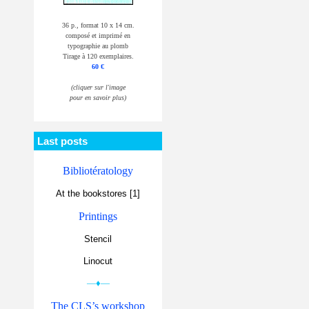
36 p., format 10 x 14 cm.
composé et imprimé en
typographie au plomb
Tirage à 120 exemplaires.
60 €
(cliquer sur l'image
pour en savoir plus)
Last posts
Bibliotératology
At the bookstores [1]
Printings
Stencil
Linocut
—♦—
The CLS’s workshop