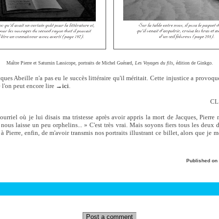
Maître Pierre et Saturnin Lassicope, portraits de Michel Guérard,
Les Voyages du fils,
édition de Ginkgo.
es Abeille n'a pas eu le succès littéraire qu'il méritait. Cette injustice a provoq
 l'on peut encore lire
→ici
.
CLS
urriel où je lui disais ma tristesse après avoir appris la mort de Jacques, Pierre
nous laisse un peu orphelins... » C'est très vrai. Mais soyons fiers tous les deux 
 Pierre, enfin, de m'avoir transmis nos portraits illustrant ce billet, alors que je
Published on
Post a comment