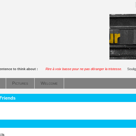
entence to think about :
Rire à voix basse pour ne pas déranger la tristesse.
Souli
Pictures
Welcome
 Friends
cls