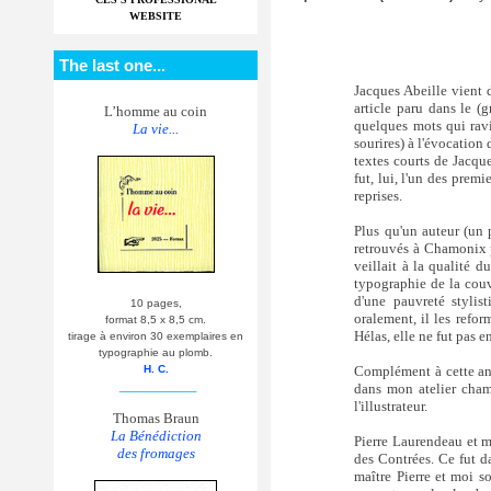
WEBSITE
The last one...
Jacques Abeille vient d
article paru dans le (
L’homme au coin
quelques mots qui ravi
La vie...
sourires) à l'évocation
textes courts de Jacqu
fut, lui, l'un des prem
reprises.
Plus qu'un auteur (un 
retrouvés à Chamonix po
veillait à la qualité du
typographie de la couve
d'une pauvreté stylis
10 pages,
oralement, il les refor
format 8,5 x 8,5 cm.
Hélas, elle ne fut pas 
tirage à environ 30 exemplaires en
typographie au plomb.
Complément à cette an
H. C.
__________
dans mon atelier cham
l'illustrateur.
Thomas Braun
La Bénédiction
Pierre Laurendeau et m
des fromages
des Contrées. Ce fut d
maître Pierre et moi 