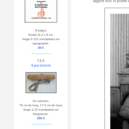
rapport avec le plomb 
8 pages,
format 11,2 x 9 cm.
tirage à 131 exemplaires en
typographie.
30 €
__________
CLS
A pas feutrés
Un volumen,
79 cm de long, 17,5 cm de haut.
tirage à 10 exemplaires en
linogravure.
250 €
__________