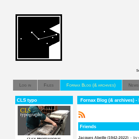
S
Log in
Files
Fornax Blog (& archives)
News
CLS typo
Fornax Blog (& archives) -
Friends
Jacques Abeille (1942-2022)
- by
CLS'S PROFESSIONAL