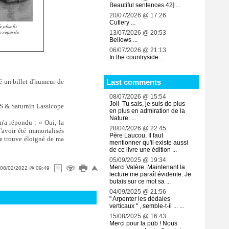
Beautiful sentences 42] ...
20/07/2026 @ 17:26
Cutlery ...
13/07/2026 @ 20:53
Bellows ...
06/07/2026 @ 21:13
In the countryside ...
ué un billet d'humeur de
Last comments
08/07/2026 @ 15:54
Joli Tu sais, je suis de plus
 & Saturnin Lassicope
en plus en admiration de la
Nature. ...
 m'a répondu : « Oui, la
28/04/2026 @ 22:45
d'avoir été immortalisés
Père Laucou, Il faut
 me trouve éloigné de ma
mentionner qu'il existe aussi
de ce livre une édition ...
05/09/2025 @ 19:34
Merci Valère. Maintenant la
08/02/2022 @ 09:49
lecture me paraît évidente. Je
butais sur ce mot sa ...
04/09/2025 @ 21:56
" Arpenter les dédales
verticaux " , semble-t-il ... ...
15/08/2025 @ 16:43
Merci pour la pub ! Nous