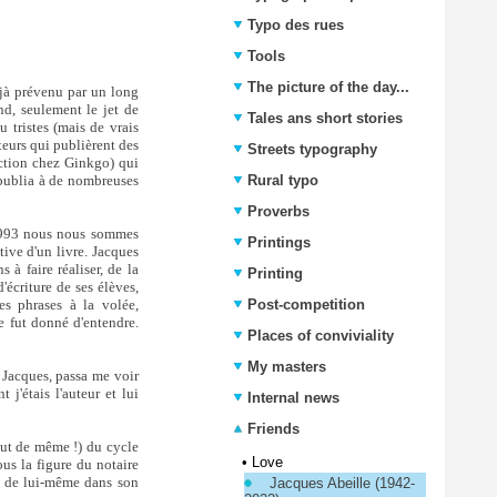
Typo des rues
Tools
The picture of the day...
déjà prévenu par un long
nd, seulement le jet de
Tales ans short stories
 tristes (mais de vrais
teurs qui publièrent des
Streets typography
ection chez Ginkgo) qui
republia à de nombreuses
Rural typo
Proverbs
é 1993 nous nous sommes
Printings
tive d'un livre. Jacques
s à faire réaliser, de la
Printing
'écriture de ses élèves,
es phrases à la volée,
Post-competition
me fut donné d'entendre.
Places of conviviality
My masters
Jacques, passa me voir
t j'étais l'auteur et lui
Internal news
Friends
out de même !) du cycle
•
Love
us la figure du notaire
e de lui-même dans son
Jacques Abeille (1942-