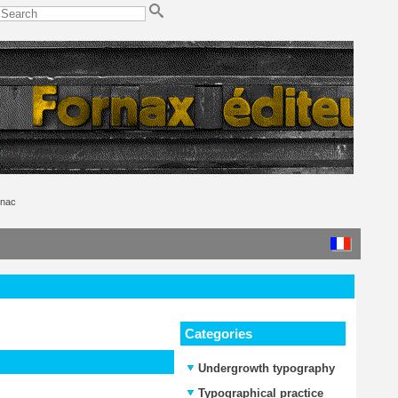
gnac
Categories
Undergrowth typography
Typographical practice