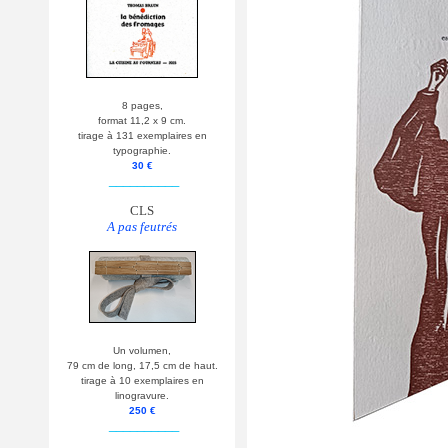
8 pages,
format 11,2 x 9 cm.
tirage à 131 exemplaires en
typographie.
30 €
__________
CLS
A pas feutrés
Un volumen,
79 cm de long, 17,5 cm de haut.
tirage à 10 exemplaires en
linogravure.
250 €
__________