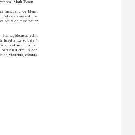
 Bretonne, Mark Twain.
 un marchand de biens.
r sort et commencent une
s cours de faire parler
. J’ai rapidement peint
a lunette. Le soir du 4
siteurs et aux voisins :
 paraissait être un bon
ins, visiteurs, enfants,