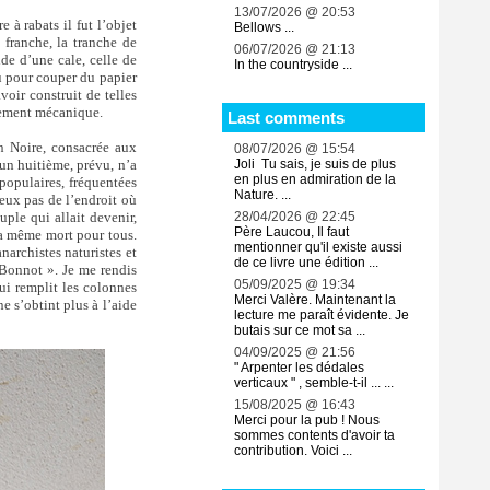
13/07/2026 @ 20:53
 à rabats il fut l’objet
Bellows ...
 franche, la tranche de
06/07/2026 @ 21:13
ide d’une cale, celle de
In the countryside ...
ou pour couper du papier
oir construit de telles
nement mécanique.
Last comments
on Noire, consacrée aux
08/07/2026 @ 15:54
(un huitième, prévu, n’a
Joli Tu sais, je suis de plus
en plus en admiration de la
 populaires, fréquentées
Nature. ...
eux pas de l’endroit où
ple qui allait devenir,
28/04/2026 @ 22:45
Père Laucou, Il faut
 la même mort pour tous.
mentionner qu'il existe aussi
narchistes naturistes et
de ce livre une édition ...
 Bonnot ». Je me rendis
05/09/2025 @ 19:34
qui remplit les colonnes
Merci Valère. Maintenant la
e s’obtint plus à l’aide
lecture me paraît évidente. Je
butais sur ce mot sa ...
04/09/2025 @ 21:56
" Arpenter les dédales
verticaux " , semble-t-il ... ...
15/08/2025 @ 16:43
Merci pour la pub ! Nous
sommes contents d'avoir ta
contribution. Voici ...