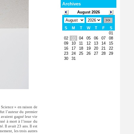
Archives
August 2026
>>
S
M
T
W
T
F
S
01
02
03
04
05
06
07
08
09
10
11
12
13
14
15
16
17
18
19
20
21
22
23
24
25
26
27
28
29
30
31
Science » en raison de
fut l’auteur du premier
 avaient gagné leur vie
mné à mort à l’issue du
 Il avait 23 ans. Il est
nement, les trois autres