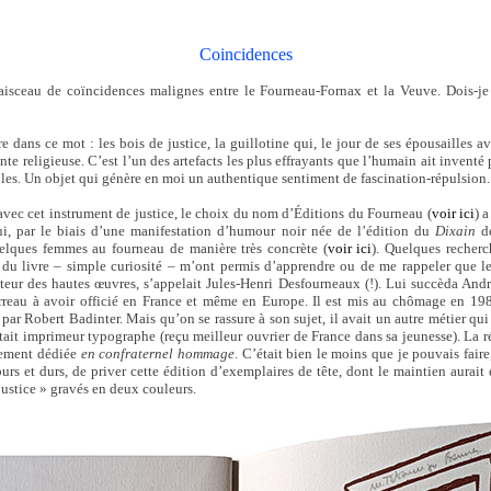
Coincidences
faisceau de coïncidences malignes entre le Fourneau-Fornax et la Veuve. Dois-je 
dans ce mot : les bois de justice, la guillotine qui, le jour de ses épousailles 
nte religieuse. C’est l’un des artefacts les plus effrayants que l’humain ait inventé 
bles. Un objet qui génère en moi un authentique sentiment de fascination-répulsion.
avec cet instrument de justice, le choix du nom d’Éditions du Fourneau (
voir ici
) 
i, par le biais d’une manifestation d’humour noir née de l’édition du
Dixain
de
lques femmes au fourneau de manière très concrète (
voir ici
). Quelques recherc
 du livre – simple curiosité – m’ont permis d’apprendre ou de me rappeler que l
teur des hautes œuvres, s’appelait Jules-Henri Desfourneaux (!). Lui succèda And
rreau à avoir officié en France et même en Europe. Il est mis au chômage en 198
ar Robert Badinter. Mais qu’on se rassure à son sujet, il avait un autre métier qui
 était imprimeur typographe (reçu meilleur ouvrier de France dans sa jeunesse). La 
lement dédiée
en confraternel hommage
. C’était bien le moins que je pouvais fair
rs et durs, de priver cette édition d’exemplaires de tête, dont le maintien aurait
 justice » gravés en deux couleurs.