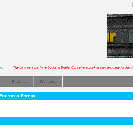
out :
The blind persons have books in Braille. Conceive a book in sign language for the 
Pictures
Welcome
- Fourneau-Fornax