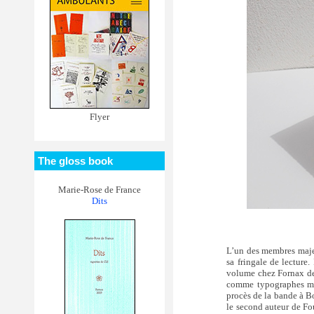
Flyer
The gloss book
Marie-Rose de France
Dits
L’un des membres maje
sa fringale de lecture.
volume chez Fornax de 
comme typographes mais
procès de la bande à Bo
le second auteur de Fou