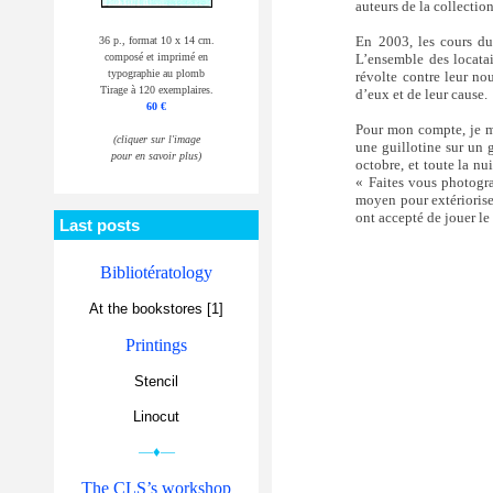
auteurs de la collectio
En 2003, les cours du
36 p., format 10 x 14 cm.
composé et imprimé en
L’ensemble des locatair
typographie au plomb
révolte contre leur no
Tirage à 120 exemplaires.
d’eux et de leur cause.
60 €
Pour mon compte, je me
(cliquer sur l'image
une guillotine sur un 
pour en savoir plus)
octobre, et toute la nu
« Faites vous photogra
moyen pour extérioriser
ont accepté de jouer le
Last posts
Bibliotératology
At the bookstores [1]
Printings
Stencil
Linocut
—♦—
The CLS’s workshop