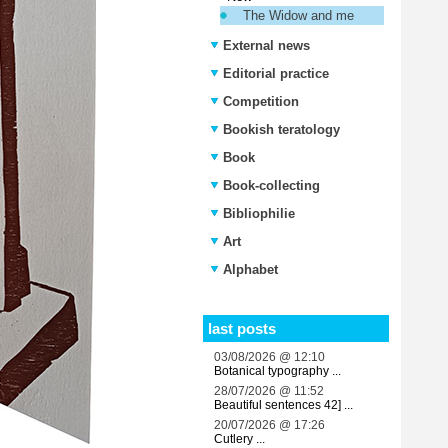
The Widow and me
External news
Editorial practice
Competition
Bookish teratology
Book
Book-collecting
Bibliophilie
Art
Alphabet
last posts
03/08/2026 @ 12:10
Botanical typography ...
28/07/2026 @ 11:52
Beautiful sentences 42] ...
20/07/2026 @ 17:26
Cutlery ...