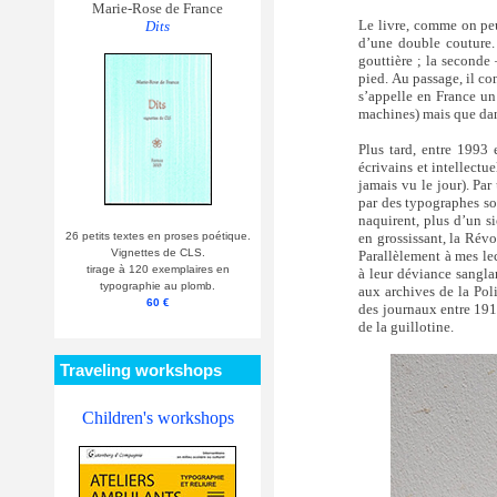
Marie-Rose de France
Le livre, comme on peut
Dits
d’une double couture. 
gouttière ; la seconde 
pied. Au passage, il co
s’appelle en France un
machines) mais que da
Plus tard, entre 1993 
écrivains et intellectue
jamais vu le jour). Par
par des typographes so
naquirent, plus d’un s
26 petits textes en proses poétique.
en grossissant, la Révo
Vignettes de CLS.
Parallèlement à mes lec
tirage à 120 exemplaires en
à leur déviance sangla
typographie au plomb.
aux archives de la Poli
60 €
des journaux entre 1910
de la guillotine.
Traveling workshops
Children's workshops