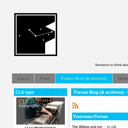
Sentence to think ab
Log in
Files
Fornax Blog (& archives)
News
CLS typo
Fornax Blog (& archives) 
Fourneau-Fornax
The Widow and me
- by
cls
CLS'S PROFESSIONAL