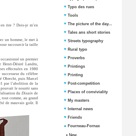
Typo des rues
Tools
The picture of the day...
en rire ? Dois-je m’en
Tales ans short stories
avec un homme, le met à
Streets typography
pour raccourcir la taille
Rural typo
Proverbs
a occasionné un premier
 Henri-Désiré Landru,
Printings
hes effectuées en 1980
e successeur du célèbre
Printing
ré Obrecht, puis Marcel
1 par l’abolition de la
Post-competition
 pouvait le nourrir sans
Places of conviviality
réalisation du
Dixain
de
e, tout comme, au grand
My masters
 été de mauvais goût. Il
Internal news
Friends
Fourneau-Fornax
•
New