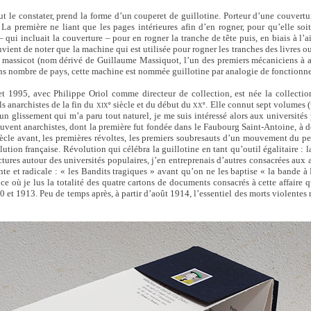
 le constater, prend la forme d’un couperet de guillotine. Porteur d’une couverture
La première ne liant que les pages intérieures afin d’en rogner, pour qu’elle soit
– qui incluait la couverture – pour en rogner la tranche de tête puis, en biais à l’a
nvient de noter que la machine qui est utilisée pour rogner les tranches des livres 
 massicot (nom dérivé de Guillaume Massiquot, l’un des premiers mécaniciens à av
ns nombre de pays, cette machine est nommée guillotine par analogie de fonction
et 1995, avec Philippe Oriol comme directeur de collection, est née la collecti
ls anarchistes de la fin du
siècle et du début du
. Elle connut sept volumes 
e
e
XIX
XX
 un glissement qui m’a paru tout naturel, je me suis intéressé alors aux universités
uvent anarchistes, dont la première fut fondée dans le Faubourg Saint-Antoine, à d
iècle avant, les premières révoltes, les premiers soubresauts d’un mouvement du peu
lution française. Révolution qui célébra la guillotine en tant qu’outil égalitaire :
tures autour des universités populaires, j’en entreprenais d’autres consacrées aux a
nte et radicale : « les Bandits tragiques » avant qu’on ne les baptise « la bande à
ce où je lus la totalité des quatre cartons de documents consacrés à cette affaire 
 et 1913. Peu de temps après, à partir d’août 1914, l’essentiel des morts violentes n