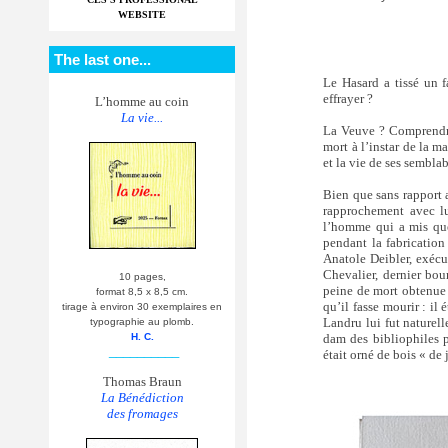
WEBSITE
The last one...
Le Hasard a tissé un 
effrayer ?
L’homme au coin
La vie...
La Veuve ? Comprendre 
mort à l’instar de la ma
et la vie de ses sembla
Bien que sans rapport 
rapprochement avec lu
l’homme qui a mis que
pendant la fabrication
Anatole Deibler, exécu
Chevalier, dernier bou
10 pages,
peine de mort obtenue p
format 8,5 x 8,5 cm.
qu’il fasse mourir : il
tirage à environ 30 exemplaires en
Landru lui fut naturel
typographie au plomb.
dam des bibliophiles pu
H. C.
__________
était orné de bois « de
Thomas Braun
La Bénédiction
des fromages