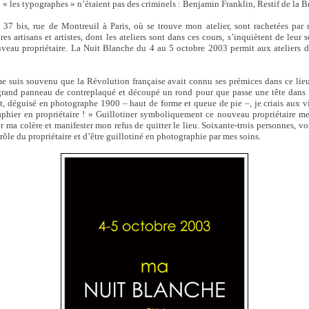
n « les typographes » n’étaient pas des criminels : Benjamin Franklin, Restif de la
 37 bis, rue de Montreuil à Paris, où se trouve mon atelier, sont rachetées par
es artisans et artistes, dont les ateliers sont dans ces cours, s’inquiètent de leu
uveau propriétaire. La Nuit Blanche du 4 au 5 octobre 2003 permit aux ateliers de
 suis souvenu que la Révolution française avait connu ses prémices dans ce lieu
grand panneau de contreplaqué et découpé un rond pour que passe une tête dans l
it, déguisé en photographe 1900 – haut de forme et queue de pie –, je criais aux vi
phier en propriétaire ! » Guillotiner symboliquement ce nouveau propriétaire me
 ma colère et manifester mon refus de quitter le lieu. Soixante-trois personnes, vois
 rôle du propriétaire et d’être guillotiné en photographie par mes soins.