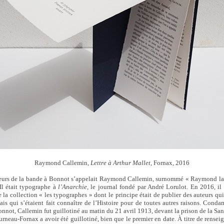
Raymond Callemin,
Lettre à Arthur Mallet,
Fornax, 2016
urs de la bande à Bonnot s’appelait Raymond Callemin, surnommé « Raymond la 
 Il était typographe à
l’Anarchie,
le journal fondé par André Lorulot. En 2016, il 
la collection « les typographes » dont le principe était de publier des auteurs qui
 qui s’étaient fait connaître de l’Histoire pour de toutes autres raisons. Conda
nnot, Callemin fut guillotiné au matin du 21 avril 1913, devant la prison de la Santé.
rneau-Fornax a avoir été guillotiné, bien que le premier en date. À titre de renseig