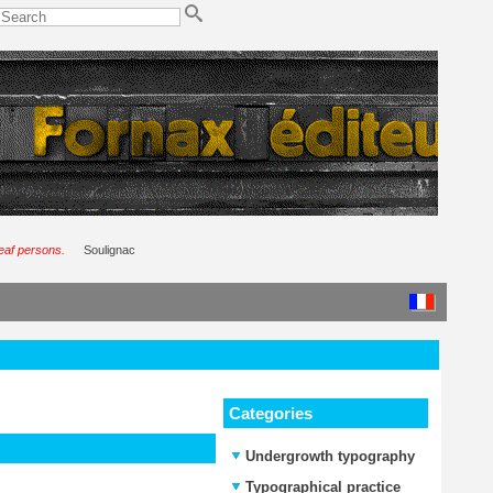
deaf persons.
Soulignac
Categories
Undergrowth typography
Typographical practice