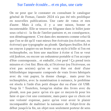
Sur l'année écoulée... et en plus, une carte
On ne peut que le constater en consultant le catalogue
général de Fornax, l'année 2024 n'a pas été très prolifique
en nouvelles publications. Une carte de vœux et rien
d'autre. Mais à cela, il y a une raison, bonne et
incontestable. Elle se trouve en filigrane dans le billet juste
sous celui-ci : la fin de l'atelier parisien et, en conséquence,
son déménagement. C'est dans des moments comme celui-là
que l'on se dit qu'il vaut mieux être écrivain (ou écrivant, ou
écriveur) que typographe au plomb. Quelques feuilles A4 et
un crayon à papier ou un feutre ou un stylo à bille si l'on est
technophobe, ou bien une machine à écrire si l'on se veut
old fashion,
ou encore un ordurateur portable si l'on accepte
d'être contemporain... et emballé, c'est pesé ! Ça prend trois
minutes et c'est fini. Bien sûr, si l'écriveur (ou l'écriveuse, on
n'est pas sexiste) qu'on se veut être est doté d'une
bibliothèque imposante composée de vrais livres fabriqués
avec du vrai papier, la donne change... mais pour les
technophiles, avec la numérisation à outrance, le problème
est résolu à l'aide d'un petit disque dur ou d'une clé USB.
Youp là ! Toutefois, lorsqu'on réalise des livres avec du
plomb, non pas parce qu'on n'a que ce moyen-là pour les
faire et que c'est une contrainte, mais parce que ce choix est
une volonté expresse, parce qu'on veut avoir le plaisir
incomparable de maîtriser la naissance de l'objet-livre du
début jusqu'à la fin, un objet non seulement porteur de sens