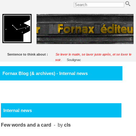
Sentence to think about :
Se lever le matin, se laver juste après, et se lover le
soir.
Soulignac
Fornax Blog (& archives) - Internal news
Internal news
Few words and a card
- by
cls