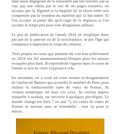
mais aussi dégageant de la sensualité par son toucher, par sa
vue, par son odeur, par le son de ses pages tournées, on
accepte que la légèreté et la fragilité de la chose créée soit
compensée par la lourdeur du matériel qui l'a fait naître. Et
l'on accepte sa peine dès qu'il s'agit de le déplacer, et l'on
accepte le temps pris pour tout réorganiser, ailleurs.
Le peu de publication de l'année 2024 ne s'explique donc
pas par de la paresse ou de la nonchalance, ni par l'âge qui
commence à martyriser le corps du créateur...
Trois projets en cours qui auraient dû voir leur achèvement
en 2024 ont été momentanément bloqués pour les raisons
évoquées plus haut. Ils reprendront vigueur dans le cours de
l'année si rien ne vient s'opposer à cela.
En attendant, on a cessé un court instant la réorganisation
de l'atelier de Bannes qui accueille le matériel de Paris, pour
réaliser la traditionnelle carte de vœux de Fornax. Sa
version numérique est sous vos yeux. Sa version papier,
sensuelle à souhait, est envoyée à quelques privilégiés. Le
monde change (en bien ? en mal ?), les cartes de vœux de
Fornax se suivent sans se ressembler ; tout va pour le
mieux...