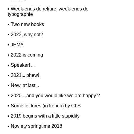
•
Week-ends de reliure, week-ends de
typographie
•
Two new books
•
2023, why not?
•
JEMA
•
2022 is coming
•
Speaker! ...
•
2021... phew!
•
New, at last...
•
2020... and you would like we are happy ?
•
Some lectures (in french) by CLS
•
2019 begins with a little stupidity
•
Novlety springtime 2018