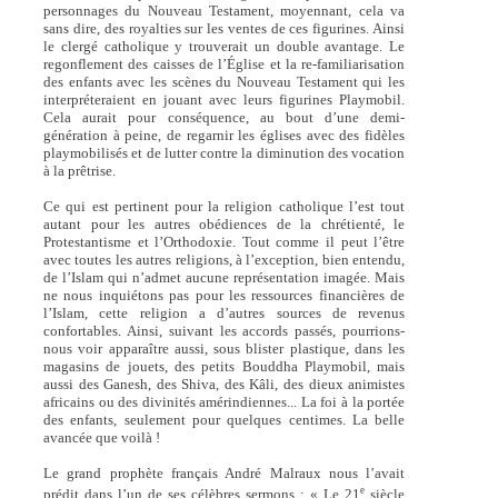
personnages du Nouveau Testament, moyennant, cela va
sans dire, des royalties sur les ventes de ces figurines. Ainsi
le clergé catholique y trouverait un double avantage. Le
regonflement des caisses de l’Église et la re-familiarisation
des enfants avec les scènes du Nouveau Testament qui les
interpréteraient en jouant avec leurs figurines Playmobil.
Cela aurait pour conséquence, au bout d’une demi-
génération à peine, de regarnir les églises avec des fidèles
playmobilisés et de lutter contre la diminution des vocation
à la prêtrise.
Ce qui est pertinent pour la religion catholique l’est tout
autant pour les autres obédiences de la chrétienté, le
Protestantisme et l’Orthodoxie. Tout comme il peut l’être
avec toutes les autres religions, à l’exception, bien entendu,
de l’Islam qui n’admet aucune représentation imagée. Mais
ne nous inquiétons pas pour les ressources financières de
l’Islam, cette religion a d’autres sources de revenus
confortables. Ainsi, suivant les accords passés, pourrions-
nous voir apparaître aussi, sous blister plastique, dans les
magasins de jouets, des petits Bouddha Playmobil, mais
aussi des Ganesh, des Shiva, des Kâli, des dieux animistes
africains ou des divinités amérindiennes... La foi à la portée
des enfants, seulement pour quelques centimes. La belle
avancée que voilà !
Le grand prophète français André Malraux nous l’avait
e
prédit dans l’un de ses célèbres sermons : « Le 21
siècle