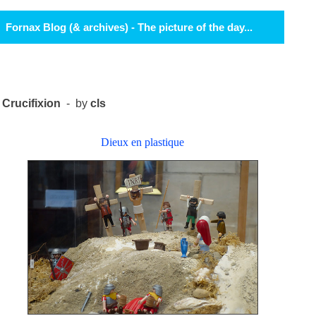
Fornax Blog (& archives) - The picture of the day...
Crucifixion
- by
cls
Dieux en plastique