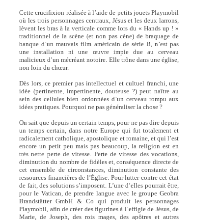
Cette crucifixion réalisée à l’aide de petits jouets Playmobil
où les trois personnages centraux, Jésus et les deux larrons,
lèvent les bras à la verticale comme lors du « Hands up ! »
traditionnel de la scène (et non pas cène) de braquage de
banque d’un mauvais film américain de série B, n’est pas
une installation ni une œuvre impie due au cerveau
malicieux d’un mécréant notoire. Elle trône dans une église,
non loin du chœur.
Dès lors, ce premier pas intellectuel et cultuel franchi, une
idée (pertinente, impertinente, douteuse ?) peut naître au
sein des cellules bien ordonnées d’un cerveau rompu aux
idées pratiques. Pourquoi ne pas généraliser la chose ?
On sait que depuis un certain temps, pour ne pas dire depuis
un temps certain, dans notre Europe qui fut totalement et
radicalement catholique, apostolique et romaine, et qui l’est
encore un petit peu mais pas beaucoup, la religion est en
très nette perte de vitesse. Perte de vitesse des vocations,
diminution du nombre de fidèles et, conséquence directe de
cet ensemble de circonstances, diminution constante des
ressources financières de l’Église. Pour lutter contre cet état
de fait, des solutions s’imposent. L’une d’elles pourrait être,
pour le Vatican, de prendre langue avec le groupe Geobra
Brandstätter GmbH & Co qui produit les personnages
Playmobil, afin de créer des figurines à l’effigie de Jésus, de
Marie, de Joseph, des rois mages, des apôtres et autres