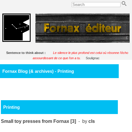
Sentence to think about :
Le silence le plus profond est celui où résonne l'écho
assourdissant de ce que l'on a tu.
Soulignac
Fornax Blog (& archives) - Printing
Printing
Small toy presses from Fornax [3]
- by
cls