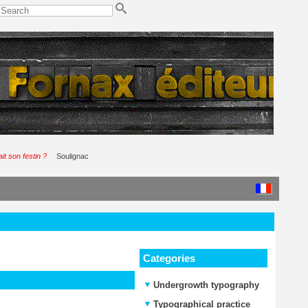
it son festin ?
Soulignac
Categories
Undergrowth typography
Typographical practice