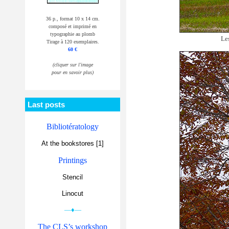
36 p., format 10 x 14 cm.
composé et imprimé en
typographie au plomb
Le
Tirage à 120 exemplaires.
60 €
(cliquer sur l'image
pour en savoir plus)
Last posts
Bibliotératology
At the bookstores [1]
Printings
Stencil
Linocut
—♦—
The CLS’s workshop