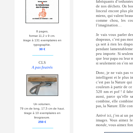
fabriquants d’ordurateu
de nos déchets. On bouf
linceul encore plus ple
miens, qui valent beauco
comme chou, les coul
l’imagination…
8 pages,
Je vais vous parler de
format 11,2 x 9 cm.
drapeaus, c’est pas mo
tirage à 131 exemplaires en
ça sert à rien les drap
typographie.
pendant lamentablement 
30 €
__________
peu importe. Si seulem
que leur papa ou leur m
CLS
si seulement on s’en s
A pas feutrés
Donc, je ne vais pas vo
intelligent et le plus i
c’est pas la Nature qui
couleurs à partir de ce
520 nm et pof ! il fabr
aussi, parce qu’elle 
combine, elle combine 
Un volumen,
pas, la Nature. Elle co
79 cm de long, 17,5 cm de haut.
tirage à 10 exemplaires en
Arrivé ici, j’en ai un 
linogravure.
images. Vous aimez le
250 €
monde,
vous aimez forc
__________