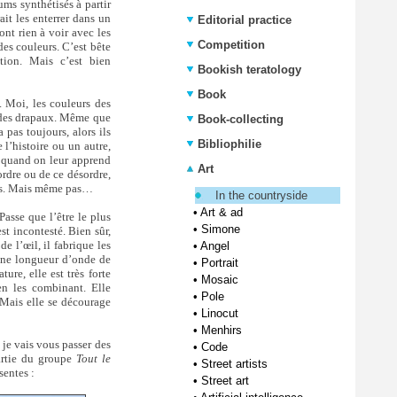
ums synthétisés à partir
ait les enterrer dans un
Editorial practice
ont rien à voir avec les
Competition
 des couleurs. C’est bête
tion. Mais c’est bien
Bookish teratology
Book
. Moi, les couleurs des
t des drapaux. Même que
Book-collecting
 pas toujours, alors ils
Bibliophilie
 l’histoire ou un autre,
r quand on leur apprend
Art
ordre ou de ce désordre,
paus. Mais même pas…
In the countryside
•
Art & ad
Passe que l’être le plus
•
Simone
est incontesté. Bien sûr,
e l’œil, il fabrique les
•
Angel
t une longueur d’onde de
•
Portrait
ure, elle est très forte
•
Mosaic
en les combinant. Elle
•
Pole
 Mais elle se décourage
•
Linocut
•
Menhirs
 je vais vous passer des
•
Code
artie du groupe
Tout le
•
Street artists
sentes :
•
Street art