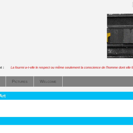
ut :
La fourmi a-t-elle le respect ou même seulement la conscience de l'homme dont elle fa
Pictures
Welcome
Art