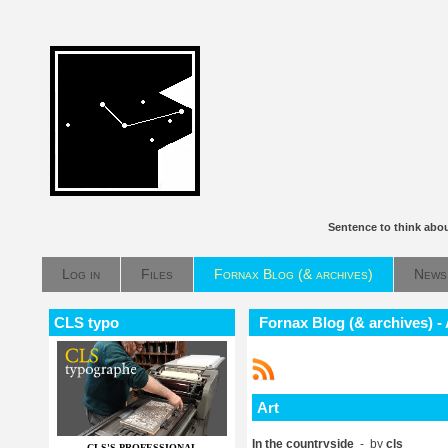
Sentence to think abo
Log in
Files
Fornax Blog (& archives)
News
CLS typo
Fornax Blog (& archives) - 
Art
In the countryside
- by
cls
CLS'S PROFESSIONAL