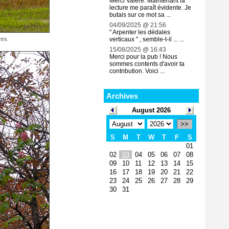
Merci Valère. Maintenant la
lecture me paraît évidente. Je
butais sur ce mot sa ...
04/09/2025 @ 21:56
" Arpenter les dédales
es.
verticaux " , semble-t-il ... ...
15/08/2025 @ 16:43
Merci pour la pub ! Nous
sommes contents d'avoir ta
contribution. Voici ...
Archives
August 2026
>>
S
M
T
W
T
F
S
01
02
03
04
05
06
07
08
09
10
11
12
13
14
15
16
17
18
19
20
21
22
23
24
25
26
27
28
29
30
31