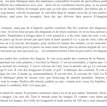
rs : les faire fabriquer dans des matériaux comestibles bourrés de merveilleux parf
ferait nos ordurateurs avec joie ; alors ils en vendraient encore plus, et on pourr
in de beaux billets de banque pour que ça soit plus confortable, des billets qui n’
up moins, cela dit en passant. Je vais faire dans le simple, ai-je dit, je vais parler
eurs, sauf pour les aveugles, bien sûr, qui doivent faire preuve d’imagina
s couleurs, mais pas de n’importe quelles couleurs. Pas les couleurs des drapeaux
n truc. Je m’en fous un peu des drapaults et de leurs couleurs. Je m’en fous surtou
eaults. Simplement à bouger dans le vent quand il y a du vent, mais du vent, y’en a
parce qu’ils ne savent pas quoi faire d’autre quand il n’y a pas de vent, celui de
ent on s’en servait, des drapôs, pour sécher les larmes des enfants, ou les mouche
aman sont morts pour la patrie ou toute autre raison plus ou moins stupide de cet 
ervait pour ça, rien que pour ça… ils commenceraient à être un peu utiles, les dra
us parler des couleurs des drapots. Je vais vous parler des couleurs de la Nature. 
mportant sur cette planète, c’est bien la Nature. C’est incontestable, j’espère que c’
 a inventé les couleurs. C’est le cerveau de l’œil, tout le monde sait ça. Le cerveau d
 qu’il voit. Il voit des longueurs d’onde, et pof ! il fabrique des couleurs. Il voi
ique du vert. Comme ça, instantanément. Il est très fort, le cerveau de l’œil. La Nat
sait fabriquer plein de choses avec pas beaucoup de matière première. Surtout 
tout le temps. Parfois elle réussit, parfois ça rate, comme avec nous, les bipèdes.
ntinue à combiner. Elle s’en lasse pas…
peu marre de causer. Je pourrais continuer, mais j’en ai un peu marre. Vraiment. Alors,
s images, j’en suis sûr. Tout le monde aime les images. Et comme vous faites p
ément les images. En voilà, les longueurs d’onde autour de 520 nm y sont omnipré