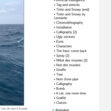
•
Artificial intelligence
•
Tag and stencils
•
Tintin and Snowy (end)
•
Tintin and Snowy by
Leonardo
•
Chromolithography
•
Installation
•
Calligraphy [2]
•
Ugly stickers
•
Eyes
•
Characters
•
The franc come back
•
Spray [2]
•
NNuit des musées [2]
•
Nuit des musées
•
Giraffe
•
Tree
•
Nom d'une pipe
•
Calligraphy
•
Bomb
•
A cat, one more time
•
Graffiti
•
Classic
e l’eau de mer à écume
Alphabet