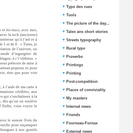
Typo des rues
Tools
The picture of the day...
et les trucs, avec moi,
Tales ans short stories
 avec la tech (ancienne)
ntéresse qu’à l’œil et à
Streets typography
e 1 et de 0 : « Tiens, je
Rural typo
réation de l’univers, ou
 mode d’ingurgiter de
Proverbs
lague, à c’t’olibrius. »
 sous prétexte de mise à
Printings
marteau-piqueur, ni pour
vie, rien que pour voir
Printing
Post-competition
, à l’aide de ma carte à
Places of conviviality
ormations vérifiées, aux
es qui s’enchaînent à la
My masters
i, dès qu’on en soulève
!
Enfin, vous voyez le
Internal news
Friends
 avec le sonore. Foin du
Fourneau-Fornax
a bouche pour suçaraquer
efourguer à nos gentils
External news