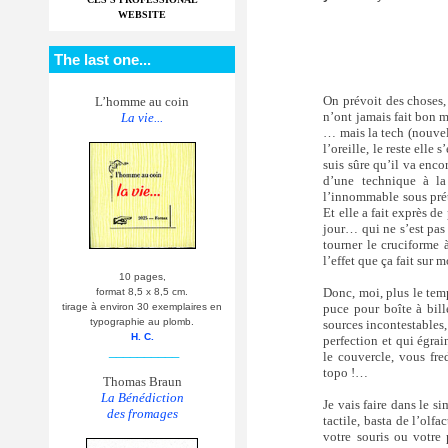
WEBSITE
The last one...
On prévoit des choses,
L’homme au coin
n’ont jamais fait bon m
La vie...
… mais la tech (nouvell
l’oreille, le reste elle
suis sûre qu’il va enco
d’une technique à la
l’innommable sous préte
Et elle a fait exprès d
jour… qui ne s’est pas 
tourner le cruciforme 
l’effet que ça fait sur 
10 pages,
Donc, moi, plus le temp
format 8,5 x 8,5 cm.
puce pour boîte à bille
tirage à environ 30 exemplaires en
typographie au plomb.
sources incontestables,
H. C.
perfection et qui égra
__________
le couvercle, vous fr
topo !…
Thomas Braun
La Bénédiction
Je vais faire dans le s
des fromages
tactile, basta de l’olf
votre souris ou votre 