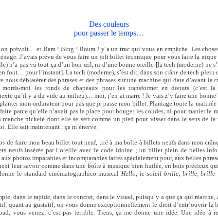
Des couleurs
pour passer le temps…
 on prévoit… et Bam ! Bing ! Boum ! y’a un truc qui vous en empêche. Les choses 
énage. J’avais prévu de vous faire un joli billet technique pour vous faire la nique
e) n’a pas vu tout ça d’un bon œil, ni d’une bonne oreille [la tech (moderne) ne s’i
 s’en fout… pour l’instant]. La tech (moderne), s’est dit, dans son crâne de tech plein d
re nous déblatérer des phrases et des phrases sur une machine qui date d’avant la c
 mords-moi les ronds de chapeaux pour les transformer en donuts (c’est la
xte qu’il y a du vide au milieu)… moi, j’en ai marre ! Je vais z’y faire une bonne b
e planter mon ordurateur pour pas que je passe mon billet. Plantage toute la matinée
faite parce qu’elle n’avait pas la place pour bouger les coudes, ni pour manier le 
à manche nickelé dont elle se sert comme un pied pour visser dans le sens de la 
moi. Elle sait maintenant : ça m’énerve.
s de faire mon beau billet tout neuf, tiré à ma boîte à billets neufs dans mon crâne
ts neufs insérée par l’oreille avec le code idoine ; un billet plein de belles inf
 aux photos imparables et incomparables faites spécialement pour, aux belles phras
inent leur savoir comme dans une boîte à musique bien huilée, en bois précieux qu
edonne le standard cinématographico-musical
Hello, le soleil brille, brille, brille 
imple, dans le rapide, dans le concret, dans le visuel, puisqu’y a que ça qui marche,
actif, quant au gustatif, on vous donne exceptionnellement le droit d’entr’ouvrir l
pad, vous verrez, c’est pas terrible. Tiens, ça me donne une idée. Une idée à r